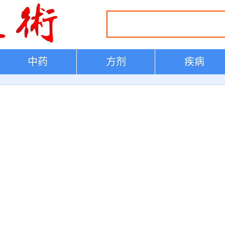
中药
方剂
疾病