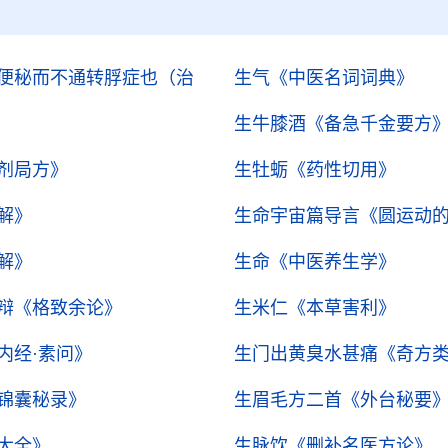
便秘而不通转脬症也（治
生气
《中医名词词典》
生牛膝酒
《备急千金要方
剂局方》
生牡蛎
《药性切用》
解》
生命宇宙篇导言
《圆运动
解》
生命
《中医养生学》
辩
《格致余论》
生米仁
《本草害利》
内经·素问》
生门出黄臭水甚痛
《奇方
锦囊秘录》
生眉毛方二首
《外台秘要
大全》
生脉饮
《删补名医方论》