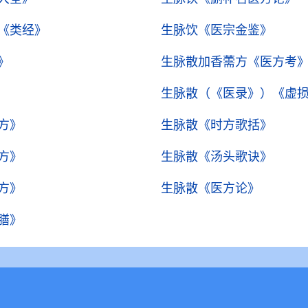
《类经》
生脉饮
《医宗金鉴》
》
生脉散加香薷方
《医方考
生脉散（《医录》）
《虚
方》
生脉散
《时方歌括》
方》
生脉散
《汤头歌诀》
方》
生脉散
《医方论》
膳》