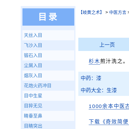
【岐黄之术】
>
中医方言
目录
天丝入目
上一页
飞沙入目
锻石入目
杉木
煎汁洗之。
尘屑入目
烟灰入目
中药：漆
花炮火药冲目
中药大全：生漆
目中生星
目猝无见
1000余本中医
睛垂至鼻
下载《奇效简便
目睛突出