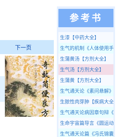
参考书
生漆
【中药大全】
下一页
生气的机制
《人体使用手册》
生蒲黄汤
【方剂大全】
生气汤
【方剂大全】
生蒲黄
【方剂大全】
生气通天论
《素问悬解》
生脓性肉芽肿
【疾病大全】
生气通天论病因章句辩
《格致余论
生命宇宙篇导言
《圆运动的古中医
生气通天论篇
《冯氏锦囊秘录》