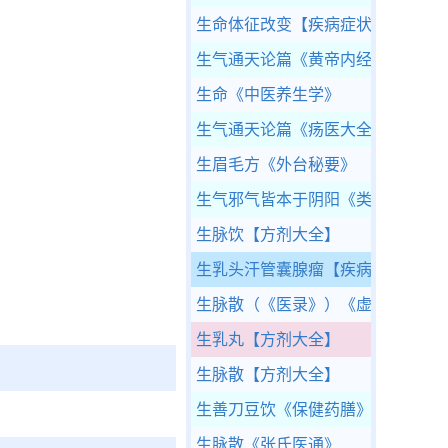
生命体征改变
【疾病症状】
生气通天论篇
《黄帝内经·素问》
生命
《中医养生学》
生气通天论篇
《疡医大全》
生眉毛方
《外台秘要》
生气邪气皆本于阴阳
《类经》
生脉饮
【方剂大全】
生乳头汗管囊腺瘤
【疾病大全】
生脉散（《医录》）
《虚损启微》
生乳丸
【方剂大全】
生脉散
【方剂大全】
生善刀豆饮
《保健药膳》
生脉散
《张氏医通》