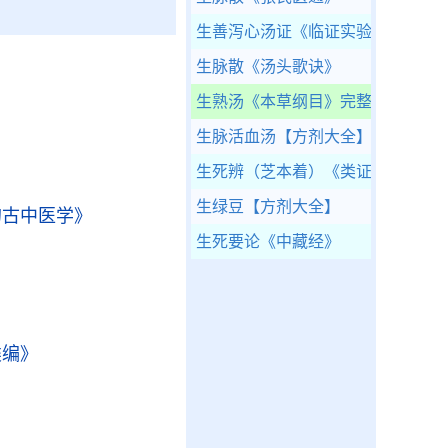
生善泻心汤证
《临证实验录》
生脉散
《汤头歌诀》
生熟汤
《本草纲目》完整版
》
生脉活血汤
【方剂大全】
生死辨（芝本着）
《类证治裁》
生绿豆
【方剂大全】
的古中医学》
生死要论
《中藏经》
类编》
》