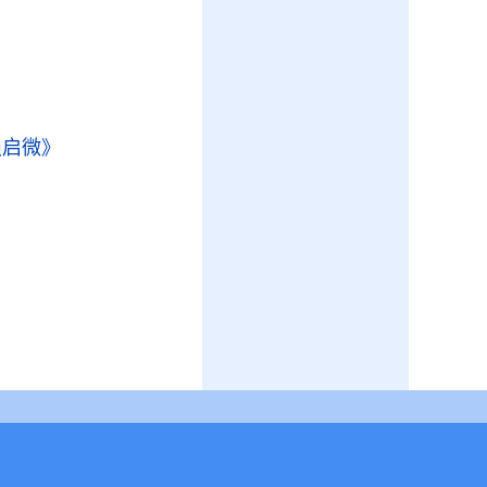
》
损启微》