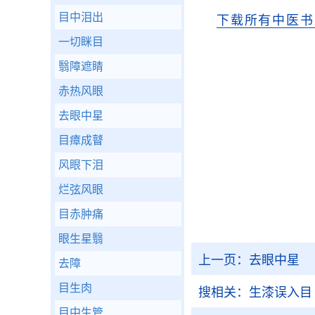
目中泪出
下载所有中医书
一切眯目
翳障遮睛
赤热风眼
去眼中星
目瘴成瞽
风眼下泪
烂弦风眼
目赤肿痛
眼生星翳
上一页：
去眼中星
去障
目生肉
搜相关：
生漆误入目
目中生管