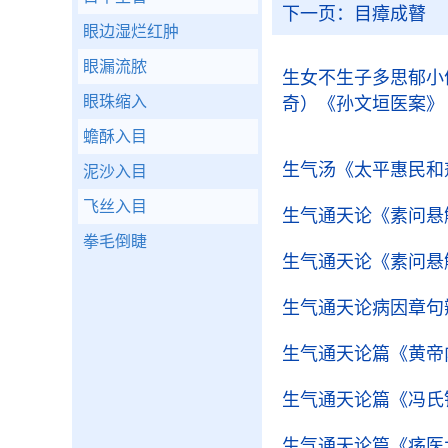
下一页：
目瘴成瞽
眼边湿烂红肿
眼漏流脓
生女不生子多思郁小
眼珠缩入
奇）
《孙文垣医案》
蟾酥入目
生气汤
《太平惠民和
泥沙入目
飞丝入目
生气通天论
《素问悬
拳毛倒睫
生气通天论
《素问悬
生气通天论病因章句
生气通天论篇
《黄帝
生气通天论篇
《冯氏
生气通天论篇
《疡医