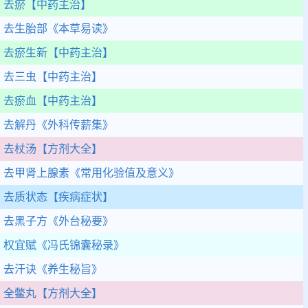
去瘀
【中药主治】
去生胎部
《本草易读》
去瘀生新
【中药主治】
去三虫
【中药主治】
去瘀血
【中药主治】
去解丹
《外科传薪集》
去杖汤
【方剂大全】
去甲肾上腺素
《常用化验值及意义》
去质状态
【疾病症状】
去黑子方
《外台秘要》
权宜赋
《冯氏锦囊秘录》
去汗诀
《养生秘旨》
全鳖丸
【方剂大全】