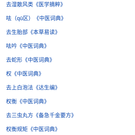
去湿散风类
《医学摘粹》
呿（qū区）
《中医词典》
去生胎部
《本草易读》
呿吟
《中医词典》
去蛇形
《中医词典》
权
《中医词典》
去上白泡法
《达生编》
权衡
《中医词典》
去三虫丸方
《备急千金要方》
权衡规矩
《中医词典》