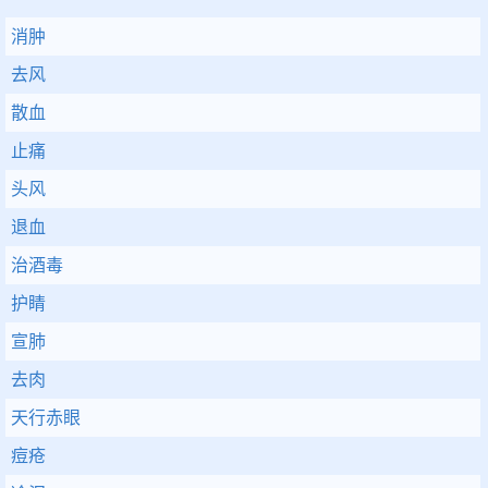
消肿
去风
散血
止痛
头风
退血
治酒毒
护睛
宣肺
去肉
天行赤眼
痘疮