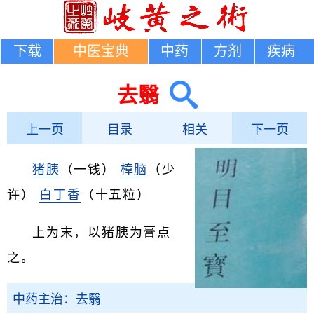
下载
中医宝典
中药
方剂
疾病
去翳
上一页
目录
相关
下一页
猪胰
（一钱）
樟脑
（少
许）
白丁香
（十五粒）
上为末，以猪胰为膏点
之。
中药主治：去翳