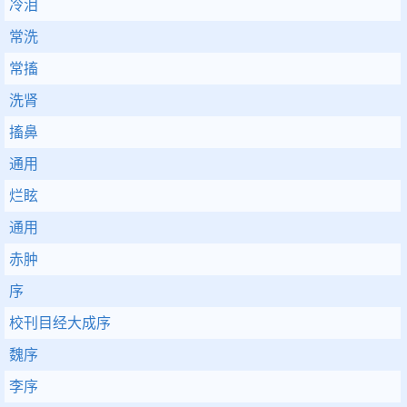
冷泪
常洗
常搐
洗肾
搐鼻
通用
烂眩
通用
赤肿
序
校刊目经大成序
魏序
李序