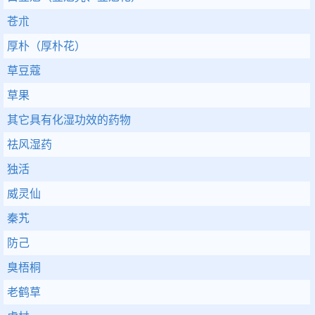
苍朮
厚朴（厚朴花）
草豆蔻
草果
其它具有化湿功效的药物
祛风湿药
独活
威灵仙
秦艽
防己
臭梧桐
老鹤草