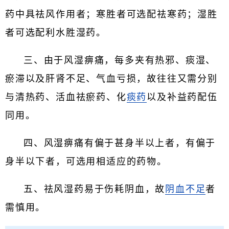
药中具祛风作用者；寒胜者可选配祛寒药；湿胜
者可选配利水胜湿药。
三、由于风湿痹痛，每多夹有热邪、痰湿、
瘀滞以及肝肾不足、气血亏损，故往往又需分别
与清热药、活血祛瘀药、化
痰药
以及补益药配伍
同用。
四、风湿痹痛有偏于甚身半以上者，有偏于
身半以下者，可选用相适应的药物。
五、祛风湿药易于伤耗阴血，故
阴血不足
者
需慎用。