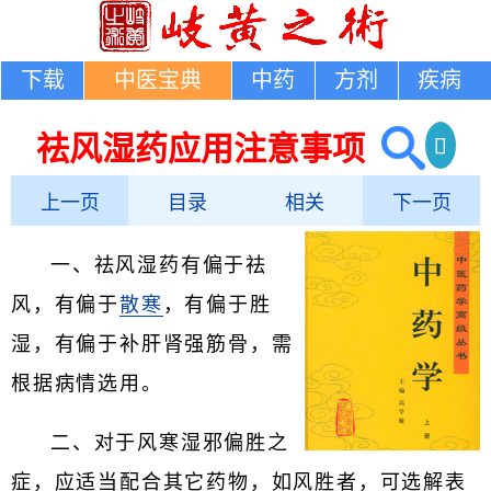
下载
中医宝典
中药
方剂
疾病
祛风湿药应用注意事项
上一页
目录
相关
下一页
一、祛风湿药有偏于祛
风，有偏于
散寒
，有偏于胜
湿，有偏于补肝肾强筋骨，需
根据病情选用。
二、对于风寒湿邪偏胜之
症，应适当配合其它药物，如风胜者，可选解表