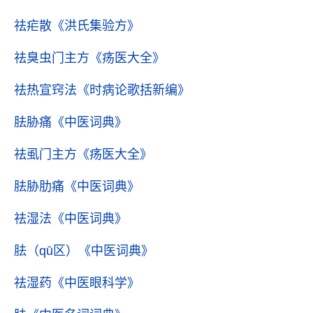
祛疟散
《洪氏集验方》
祛臭虫门主方
《疡医大全》
祛热宣窍法
《时病论歌括新编》
胠胁痛
《中医词典》
祛虱门主方
《疡医大全》
胠胁肋痛
《中医词典》
祛湿法
《中医词典》
胠（qū区）
《中医词典》
祛湿药
《中医眼科学》