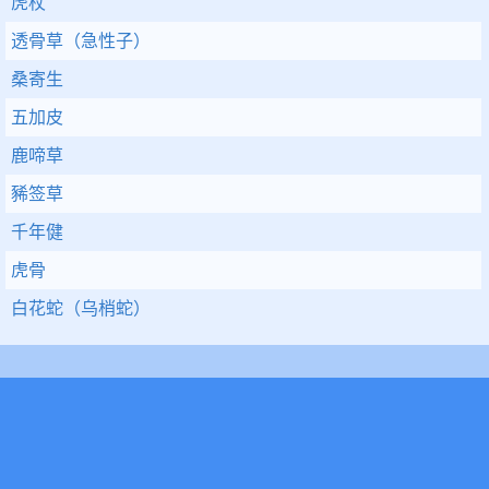
虎杖
透骨草（急性子）
桑寄生
五加皮
鹿啼草
豨签草
千年健
虎骨
白花蛇（乌梢蛇）