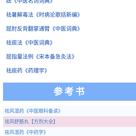
胠
《中医名词词典》
祛暑解毒法
《时病论歌括新编》
屈肘反背翻掌通臂
《中医词典》
祛痰法
《中医词典》
屈指量法例
《宋本备急灸法》
祛痰药
《药理学》
参考书
祛风湿药
《中医眼科备读》
祛风舒筋丸
【方剂大全】
祛风湿药
《中药学》