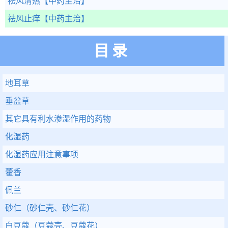
祛风清热
【中药主治】
祛风止痒
【中药主治】
目录
地耳草
垂盆草
其它具有利水渗湿作用的药物
化湿药
化湿药应用注意事项
藿香
佩兰
砂仁（砂仁壳、砂仁花）
白豆蔻（豆蔻壳、豆蔻花）