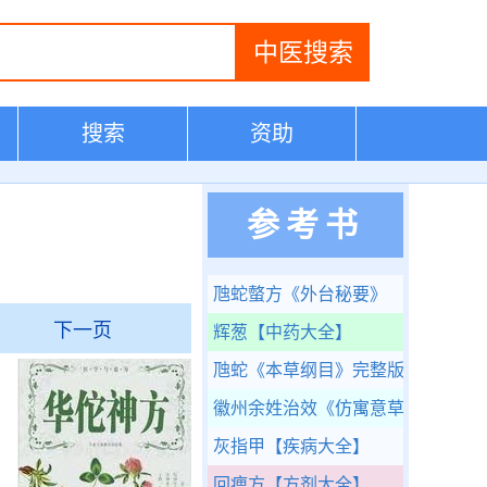
搜索
资助
参考书
虺蛇螫方
《外台秘要》
下一页
辉葱
【中药大全】
虺蛇
《本草纲目》完整版
徽州余姓治效
《仿寓意草》
灰指甲
【疾病大全】
回痹方
【方剂大全】