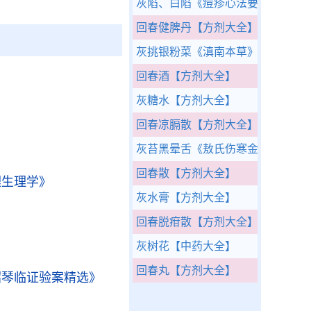
灰陷、白陷
《痘疹心法要诀》
回春健脾丹
【方剂大全】
灰挑银粉菜
《滇南本草》
回春酒
【方剂大全】
灰糖水
【方剂大全】
回春凉膈散
【方剂大全】
灰苔黑晕舌
《敖氏伤寒金镜录》
回春散
【方剂大全】
理生理学》
灰水膏
【方剂大全】
》
回春脱疳散
【方剂大全】
灰树花
【中药大全】
回春丸
【方剂大全】
绍琴临证验案精选》