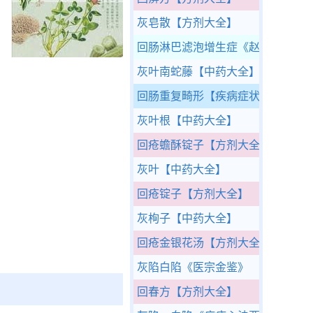
灰皂散
【方剂大全】
回肠淋巴滤泡增生症
《赵绍琴临证
灰叶南蛇藤
【中药大全】
回肠重复畸形
【疾病症状】
灰叶根
【中药大全】
回疮蟾酥锭子
【方剂大全】
灰叶
【中药大全】
回疮锭子
【方剂大全】
灰栒子
【中药大全】
回疮金银花汤
【方剂大全】
灰陷白陷
《医宗金鉴》
回春方
【方剂大全】