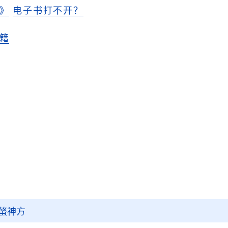
》
电子书打不开？
籍
螫神方