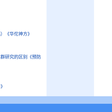
膈）
《华佗神方》
定群研究的区别
《预防
册》