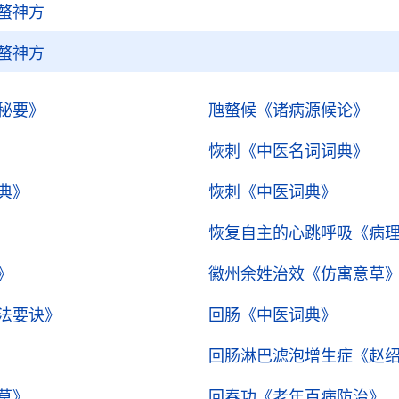
螫神方
螫神方
秘要》
虺螫候
《诸病源候论》
恢刺
《中医名词词典》
典》
恢刺
《中医词典》
恢复自主的心跳呼吸
《病
》
徽州余姓治效
《仿寓意草
法要诀》
回肠
《中医词典》
回肠淋巴滤泡增生症
《赵
草》
回春功
《老年百病防治》