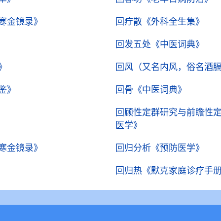
寒金镜录》
回疔散
《外科全生集》
回发五处
《中医词典》
》
回风（又名内风，俗名酒
鉴》
回骨
《中医词典》
回顾性定群研究与前瞻性
医学》
寒金镜录》
回归分析
《预防医学》
回归热
《默克家庭诊疗手