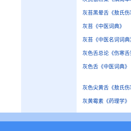
灰苔黑晕舌
《敖氏伤
灰苔
《中医词典》
灰苔
《中医名词词典
灰色舌总论
《伤寒舌
灰色舌
《中医词典》
灰色尖黄舌
《敖氏伤
灰黄霉素
《药理学》