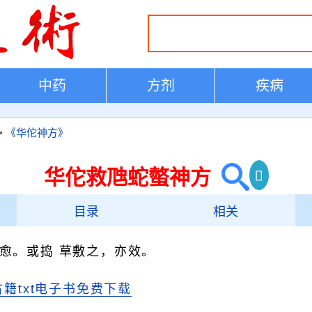
中药
方剂
疾病
>
《华佗神方》
华佗救虺蛇螫神方
目录
相关
愈。或捣 草敷之，亦效。
古籍txt电子书免费下载