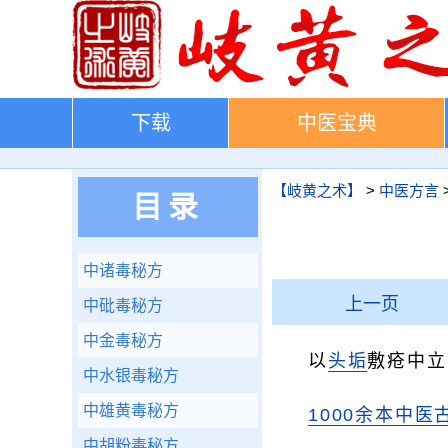
下载
中医宝典
【岐黄之术】
>
中医方言
目录
中诸毒秘方
上一页
中砒毒秘方
中金毒秘方
以
头垢
敷疮中立
中水银毒秘方
中雄黄毒秘方
1000余本中医
中胡粉毒秘方