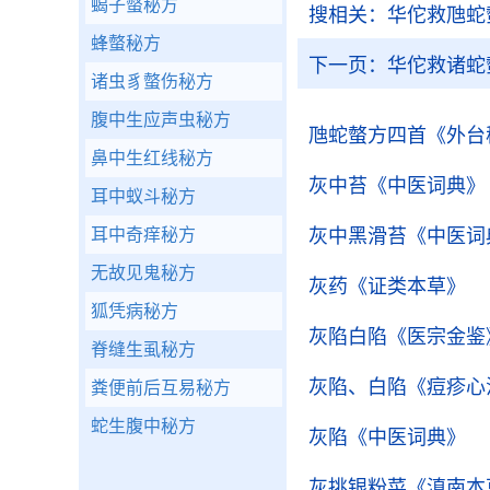
蝎子螫秘方
搜相关：
华佗救虺蛇
蜂螫秘方
下一页：
华佗救诸蛇
诸虫豸螫伤秘方
腹中生应声虫秘方
虺蛇螫方四首
《外台
鼻中生红线秘方
灰中苔
《中医词典》
耳中蚁斗秘方
耳中奇痒秘方
灰中黑滑苔
《中医词
无故见鬼秘方
灰药
《证类本草》
狐凭病秘方
灰陷白陷
《医宗金鉴
脊缝生虱秘方
灰陷、白陷
《痘疹心
粪便前后互易秘方
蛇生腹中秘方
灰陷
《中医词典》
灰挑银粉菜
《滇南本