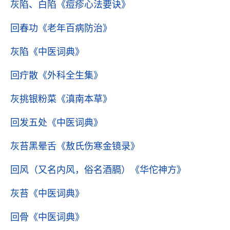
灰陷、白陷
《痘疹心法要诀》
回春功
《老年百病防治》
灰陷
《中医词典》
回疔散
《外科全生集》
灰挑银粉菜
《滇南本草》
回发五处
《中医词典》
灰苔黑晕舌
《敖氏伤寒金镜录》
回风（又名内风，俗名酒膈）
《华佗神方》
灰苔
《中医词典》
回骨
《中医词典》