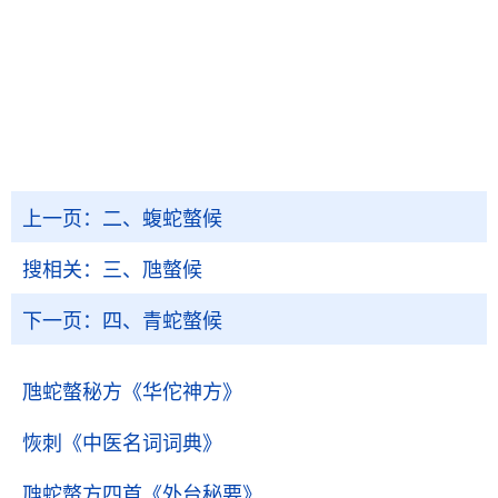
上一页：
二、蝮蛇螫候
搜相关：
三、虺螫候
下一页：
四、青蛇螫候
虺蛇螫秘方
《华佗神方》
恢刺
《中医名词词典》
虺蛇螫方四首
《外台秘要》