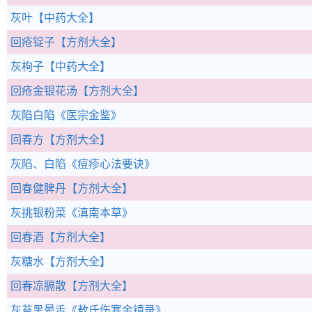
灰叶
【中药大全】
回疮锭子
【方剂大全】
灰栒子
【中药大全】
回疮金银花汤
【方剂大全】
灰陷白陷
《医宗金鉴》
回春方
【方剂大全】
灰陷、白陷
《痘疹心法要诀》
回春健脾丹
【方剂大全】
灰挑银粉菜
《滇南本草》
回春酒
【方剂大全】
灰糖水
【方剂大全】
回春凉膈散
【方剂大全】
灰苔黑晕舌
《敖氏伤寒金镜录》