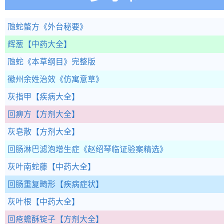
虺蛇螫方
《外台秘要》
辉葱
【中药大全】
虺蛇
《本草纲目》完整版
徽州余姓治效
《仿寓意草》
灰指甲
【疾病大全】
回痹方
【方剂大全】
灰皂散
【方剂大全】
回肠淋巴滤泡增生症
《赵绍琴临证验案精选》
灰叶南蛇藤
【中药大全】
回肠重复畸形
【疾病症状】
灰叶根
【中药大全】
回疮蟾酥锭子
【方剂大全】