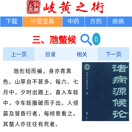
下载
中医宝典
中药
方剂
疾病
三、虺螫候
上一页
目录
相关
下一页
虺形短而褊，身亦青黑
色。山草自不甚多，每六、七
月中，夕时出路上，喜入车轹
中，令车轹腹破而子出。人侵
晨及冒昏行者，每倾意看之。
其螫人亦往往有死者。