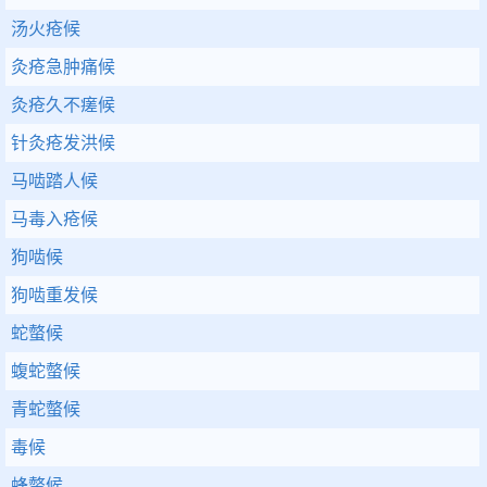
汤火疮候
灸疮急肿痛候
灸疮久不瘥候
针灸疮发洪候
马啮踏人候
马毒入疮候
狗啮候
狗啮重发候
蛇螫候
蝮蛇螫候
青蛇螫候
毒候
蜂螫候