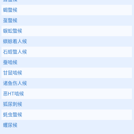
蝎螫候
虿螫候
蜈蚣螫候
蜞蜍着人候
石蛭螫人候
蚕啮候
甘鼠啮候
诸鱼伤人候
恶HT啮候
狐尿刺候
蚝虫螫候
蠼尿候