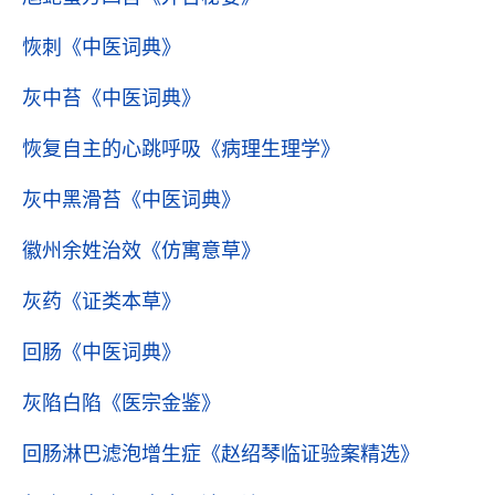
恢刺
《中医词典》
灰中苔
《中医词典》
恢复自主的心跳呼吸
《病理生理学》
灰中黑滑苔
《中医词典》
徽州余姓治效
《仿寓意草》
灰药
《证类本草》
回肠
《中医词典》
灰陷白陷
《医宗金鉴》
回肠淋巴滤泡增生症
《赵绍琴临证验案精选》