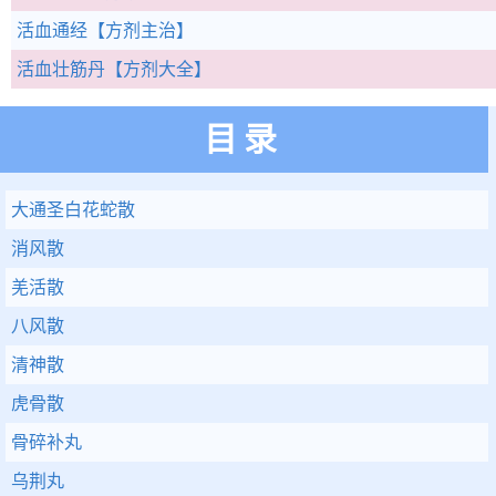
活血通经
【方剂主治】
活血壮筋丹
【方剂大全】
目录
大通圣白花蛇散
消风散
羌活散
八风散
清神散
虎骨散
骨碎补丸
乌荆丸