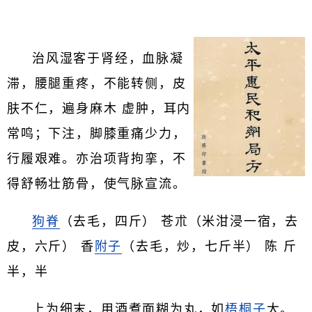
治风湿客于肾经，血脉凝
滞，腰腿重疼，不能转侧，皮
肤不仁，遍身麻木 虚肿，耳内
常鸣；下注，脚膝重痛少力，
行履艰难。亦治项背拘挛，不
得舒畅壮筋骨，使气脉宣流。
狗脊
（去毛，四斤） 苍朮（米泔浸一宿，去
皮，六斤） 香
附子
（去毛，炒，七斤半） 陈 斤
半，半
上为细末，用酒煮面糊为丸，如
梧桐子
大。