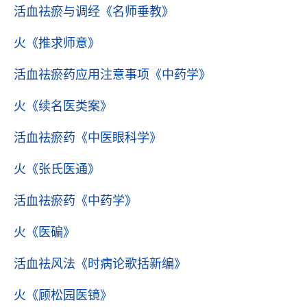
活血祛瘀与调经
《名师垂教》
火
《推求师意》
活血祛瘀药应用注意事项
《中药学》
火
《续名医类案》
活血祛瘀药
《中医眼科学》
火
《张氏医通》
活血祛瘀药
《中药学》
火
《医碥》
活血祛风法
《时病论歌括新编》
火
《顾松园医镜》