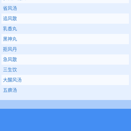
省风汤
追风散
乳香丸
黑神丸
拒风丹
急风散
三生饮
大醒风汤
五痹汤