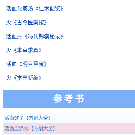
活血化痰汤
《仁术便览》
火
《古今医案按》
活血丹
《冯氏锦囊秘录》
火
《本草求真》
活血
《明目至宝》
火
《本草新编》
参考书
活血饮子
【方剂大全】
活血应痛丸
【方剂大全】