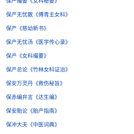
保产撮要
《女科秘要》
保产无忧散
《傅青主女科》
保产
《慈幼新书》
保产无忧汤
《医学传心录》
保产
《女科撮要》
保产总论
《竹林女科证治》
保安万灵丹
《救伤秘旨》
保赤编弁言
《达生编》
保安胎论
《胎产指南》
保冲大夫
《中医词典》