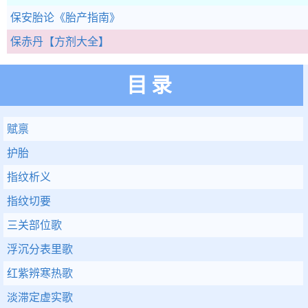
保安胎论
《胎产指南》
保赤丹
【方剂大全】
目录
赋禀
护胎
指纹析义
指纹切要
三关部位歌
浮沉分表里歌
红紫辨寒热歌
淡滞定虚实歌