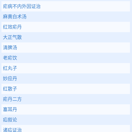
疟病不内外因证治
麻黄白术汤
红效疟丹
大正气散
清脾汤
老疟饮
红丸子
妙应丹
红散子
疟丹二方
塞耳丹
疝叙论
诸疝证治