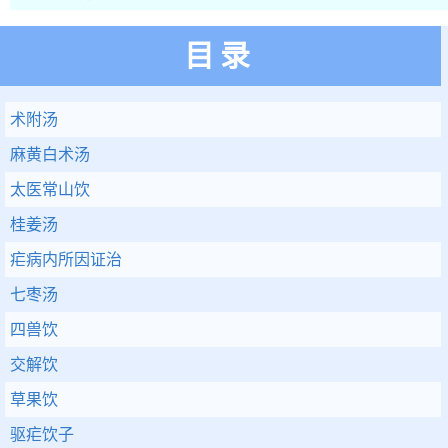
目录
术附汤
麻黄白术汤
太医常山饮
桂姜汤
疟病内所因证治
七枣汤
四兽饮
交解饮
草果饮
驱疟饮子