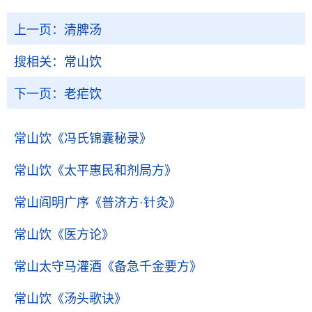
上一页：
清脾汤
搜相关：
常山饮
下一页：
老疟饮
常山饮
《冯氏锦囊秘录》
常山饮
《太平惠民和剂局方》
常山阎明广序
《普济方·针灸》
常山饮
《医方论》
常山太守马灌酒
《备急千金要方》
常山饮
《汤头歌诀》