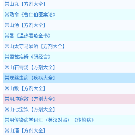
常山丸
【方剂大全】
常熟俞
《曹仁伯医案论》
常山汤
【方剂大全】
常暑
《温热暑疫全书》
常山太守马灌酒
【方剂大全】
常蜀截疟辨
《研经言》
常山石膏汤
【方剂大全】
常现丝虫病
【疾病大全】
常山散
【方剂大全】
常用冲寒散
【方剂大全】
常山七宝饮
【方剂大全】
常用传染病学词汇（英汉对照）
《传染病》
常山酒
【方剂大全】