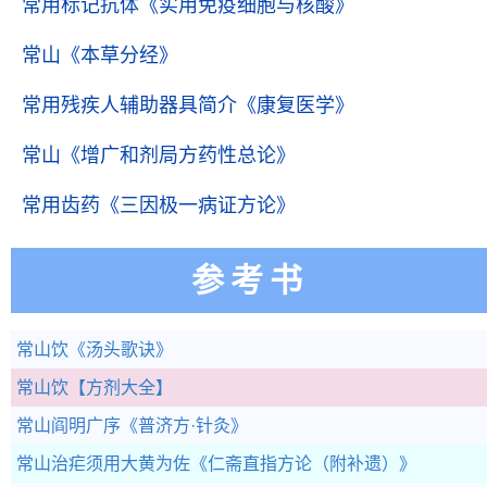
常用标记抗体
《实用免疫细胞与核酸》
常山
《本草分经》
常用残疾人辅助器具简介
《康复医学》
常山
《增广和剂局方药性总论》
常用齿药
《三因极一病证方论》
参考书
常山饮
《汤头歌诀》
常山饮
【方剂大全】
常山阎明广序
《普济方·针灸》
常山治疟须用大黄为佐
《仁斋直指方论（附补遗）》