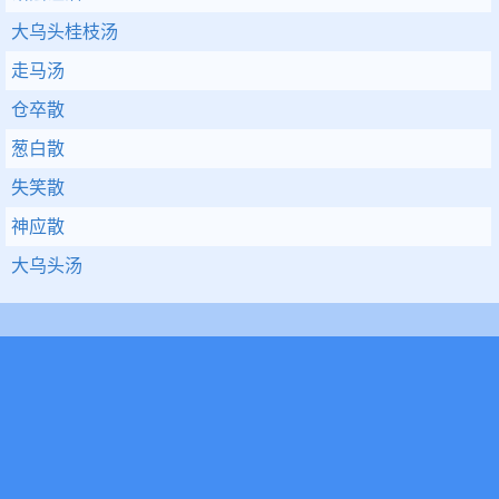
大乌头桂枝汤
走马汤
仓卒散
葱白散
失笑散
神应散
大乌头汤