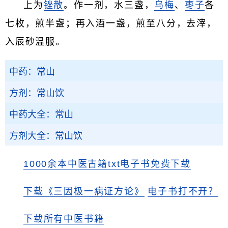
上为
锉散
。作一剂，水三盏，
乌梅
、
枣子
各
七枚，煎半盏；再入酒一盏，煎至八分，去滓，
入辰砂温服。
中药：常山
方剂：常山饮
中药大全：常山
方剂大全：常山饮
1000余本中医古籍txt电子书免费下载
下载《三因极一病证方论》
电子书打不开？
下载所有中医书籍