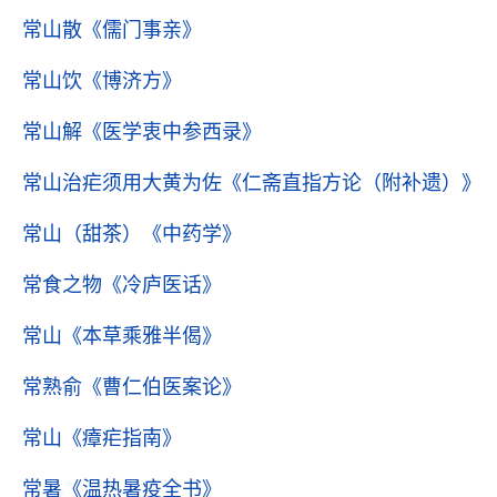
常山散
《儒门事亲》
常山饮
《博济方》
常山解
《医学衷中参西录》
常山治疟须用大黄为佐
《仁斋直指方论（附补遗）》
常山（甜茶）
《中药学》
常食之物
《冷庐医话》
常山
《本草乘雅半偈》
常熟俞
《曹仁伯医案论》
常山
《瘴疟指南》
常暑
《温热暑疫全书》