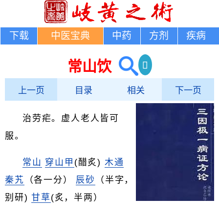
下载
中医宝典
中药
方剂
疾病
常山饮
上一页
目录
相关
下一页
治劳疟。虚人老人皆可
服。
常山
穿山甲
(醋炙)
木通
秦艽
（各一分）
辰砂
（半字，
别研)
甘草
(炙，半两）