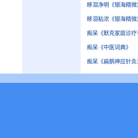
眵泪净明
《银海精微
眵泪粘浓
《银海精微
痴呆
《默克家庭诊疗
痴呆
《中医词典》
痴呆
《扁鹊神应针灸