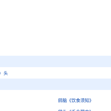
）头
鸱脑
《饮食须知》