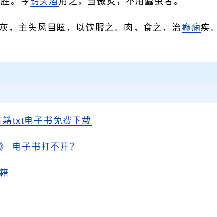
当胜。今
鸱头酒
用之，当微炙，不用蠹虫者。
灰，主头风目眩，以饮服之。肉，食之，治
癫痫
疾
。
古籍txt电子书免费下载
》
电子书打不开？
籍