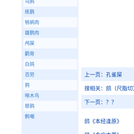
乌鸦
练鹊
鸲鹆肉
雄鹊肉
鸬屎
鹳骨
白鸽
上一页：
孔雀屎
百劳
鹑
搜相关：
鸱（尺脂切
啄木鸟
下一页：
？？
慈鸦
鹘嘲
鸱
《本经逢原》