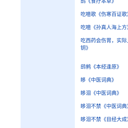
鸱
《食疗本草》
吃噫歌
《伤寒百证歌
吃噫
《孙真人海上方
吃西药会伤胃，实际
钥》
鸱鸺
《本经逢原》
眵
《中医词典》
眵泪
《中医词典》
眵泪不禁
《中医词典
眵泪不禁
《目经大成