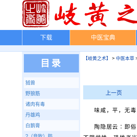
下载
中医宝典
【岐黄之术】
>
中医本草
目录
狨兽
上一页
野狼筋
诸肉有毒
味咸，平，无毒
丹雄鸡
白鹅膏
陶隐居云∶即俗
?（音牧）肪