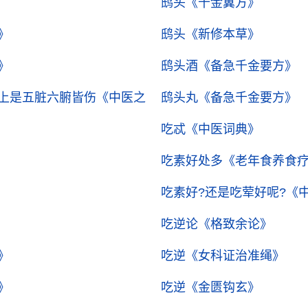
鸱头
《千金翼方》
》
鸱头
《新修本草》
》
鸱头酒
《备急千金要方》
上是五脏六腑皆伤
《中医之
鸱头丸
《备急千金要方》
吃忒
《中医词典》
吃素好处多
《老年食养食
吃素好?还是吃荤好呢?
《
吃逆论
《格致余论》
》
吃逆
《女科证治准绳》
》
吃逆
《金匮钩玄》