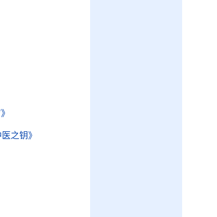
疗》
中医之钥》