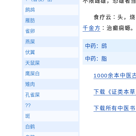
不限雌雄，恐雄者
鹧鸪
食疗云∶头，烧
雁肪
千金方
∶治癫痫螈
雀卵
燕屎
中药：鸱
伏翼
中药：脂
天鼠屎
鹰屎白
1000余本中医
雉肉
下载《证类本草
孔雀屎
??
下载所有中医书
斑
白鹤