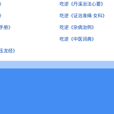
》
吃逆
《丹溪治法心要》
》
吃逆
《证治准绳·女科》
手册》
吃逆
《杂病治例》
吃逆
《中医词典》
玉龙经》