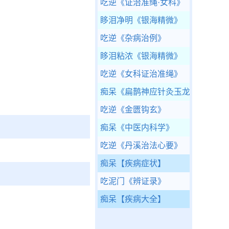
吃逆
《证治准绳·女科》
眵泪净明
《银海精微》
吃逆
《杂病治例》
眵泪粘浓
《银海精微》
吃逆
《女科证治准绳》
痴呆
《扁鹊神应针灸玉龙经》
吃逆
《金匮钩玄》
痴呆
《中医内科学》
吃逆
《丹溪治法心要》
痴呆
【疾病症状】
吃泥门
《辨证录》
痴呆
【疾病大全】