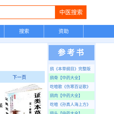
搜索
资助
参考书
鸱
《本草纲目》完整版
下一页
鸱骨
【中药大全】
吃噫歌
《伤寒百证歌》
鸱肉
【中药大全】
吃噫
《孙真人海上方》
虽
鸱头
【中药大全】