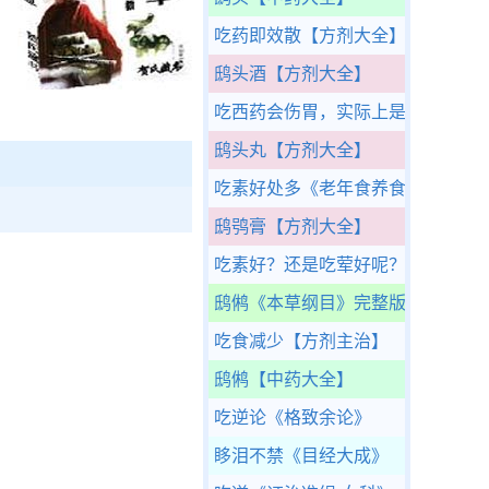
吃药即效散
【方剂大全】
。
鸱头酒
【方剂大全】
吃西药会伤胃，实际上是五脏六腑
鸱头丸
【方剂大全】
吃素好处多
《老年食养食疗》
鸱鸮膏
【方剂大全】
吃素好？还是吃荤好呢？
《中医之
鸱鸺
《本草纲目》完整版
吃食减少
【方剂主治】
鸱鸺
【中药大全】
吃逆论
《格致余论》
眵泪不禁
《目经大成》