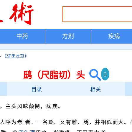
中药
方剂
疾病
>
《证类本草》
鸱（尺脂切）头
目录
相关
。主头风眩颠倒，痫疾。
人呼为老 者。一名鸢。又有雕、鹗，并相似而大。