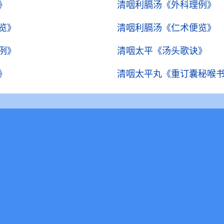
》
清咽利膈汤
《外科理例》
览》
清咽利膈汤
《仁术便览》
例》
清咽太平
《汤头歌诀》
》
清咽太平丸
《重订囊秘喉