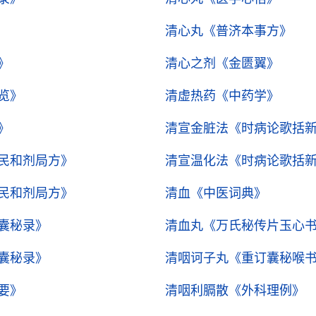
清心丸
《普济本事方》
》
清心之剂
《金匮翼》
览》
清虚热药
《中药学》
》
清宣金脏法
《时病论歌括
民和剂局方》
清宣温化法
《时病论歌括
民和剂局方》
清血
《中医词典》
囊秘录》
清血丸
《万氏秘传片玉心
囊秘录》
清咽诃子丸
《重订囊秘喉
要》
清咽利膈散
《外科理例》