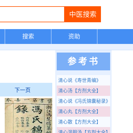
搜索
资助
参考书
清心说
《寿世青编》
下一页
清心汤
【方剂大全】
清心说
《冯氏锦囊秘录》
清心丸
【方剂大全】
清心散
【方剂大全】
清心温胆汤
【方剂大全】