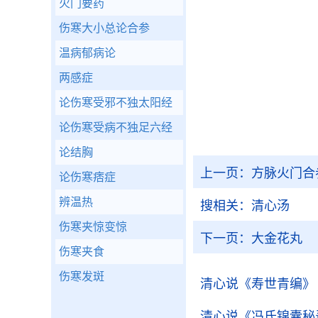
火门要药
伤寒大小总论合参
温病郁病论
两感症
论伤寒受邪不独太阳经
论伤寒受病不独足六经
论结胸
上一页：
方脉火门合
论伤寒痞症
辨温热
搜相关：
清心汤
伤寒夹惊变惊
下一页：
大金花丸
伤寒夹食
伤寒发斑
清心说
《寿世青编》
清心说
《冯氏锦囊秘