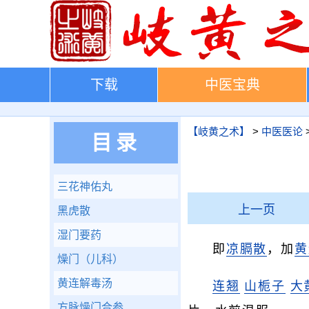
下载
中医宝典
【岐黄之术】
>
中医医论
目录
三花神佑丸
上一页
黑虎散
湿门要药
即
凉膈散
，加
黄
燥门（儿科）
黄连解毒汤
连翘
山栀子
大
方脉燥门合参