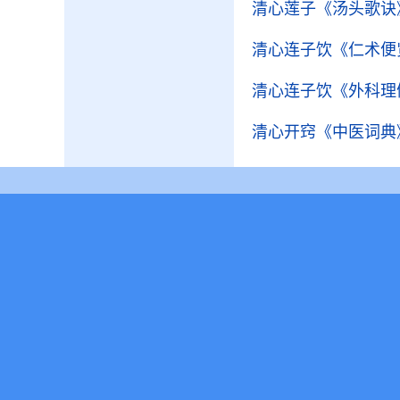
清心莲子
《汤头歌诀
清心连子饮
《仁术便
清心连子饮
《外科理
清心开窍
《中医词典