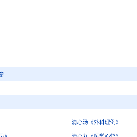
参
清心汤
《外科理例》
录》
清心丸
《医学心悟》