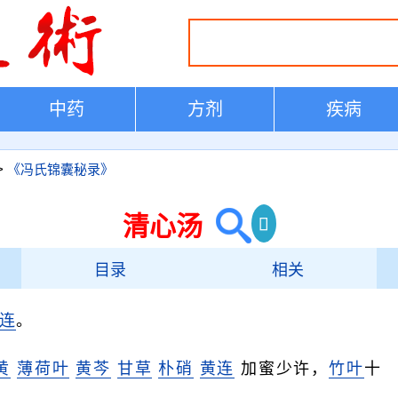
中药
方剂
疾病
>
《冯氏锦囊秘录》
清心汤
目录
相关
连
。
黄
薄荷叶
黄芩
甘草
朴硝
黄连
加蜜少许，
竹叶
十