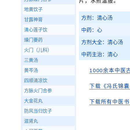
片，水煎温服。
地黄饮子
方剂：清心汤
甘露神膏
清心莲子饮
中药：心
燥门要药
方剂大全：清心汤
火门（儿科）
中药主治：清心
三黄汤
1000余本中医
黄芩汤
四顺清凉饮
下载《冯氏锦囊
方脉火门合参
大金花丸
下载所有中医书
防风当归饮子
滋肾丸