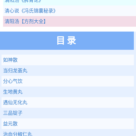
清阳汤
《脾胃论》
清心说
《冯氏锦囊秘录》
清阳汤
【方剂大全】
目录
如神散
当归龙荟丸
分心气饮
生地黄丸
遇仙无化丸
三品锭子
益元散
治血分椒仁丸