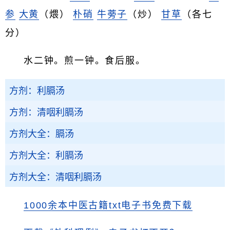
参
大黄
（煨）
朴硝
牛蒡子
（炒）
甘草
（各七
分）
水二钟。煎一钟。食后服。
方剂：利膈汤
方剂：清咽利膈汤
方剂大全：膈汤
方剂大全：利膈汤
方剂大全：清咽利膈汤
1000余本中医古籍txt电子书免费下载