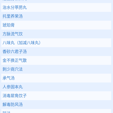
治水分葶苈丸
托里养荣汤
琥珀膏
方脉流气饮
八味丸（加减八味丸）
香砂六君子汤
金不换正气散
刺少商穴法
承气汤
人参固本丸
消毒犀角饮子
解毒防风汤