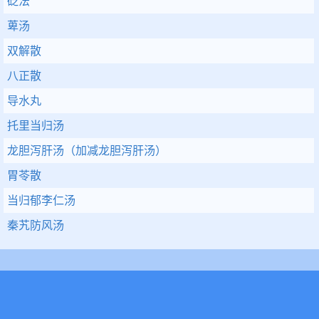
砭法
萆汤
双解散
八正散
导水丸
托里当归汤
龙胆泻肝汤（加减龙胆泻肝汤）
胃苓散
当归郁李仁汤
秦艽防风汤