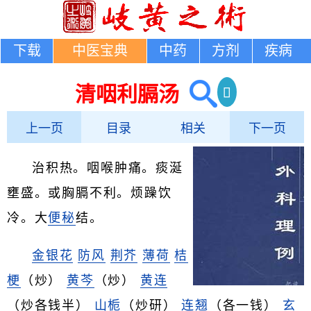
下载
中医宝典
中药
方剂
疾病
清咽利膈汤
上一页
目录
相关
下一页
治积热。咽喉肿痛。痰涎
壅盛。或胸膈不利。烦躁饮
冷。大
便秘
结。
金银花
防风
荆芥
薄荷
桔
梗
（炒）
黄芩
（炒）
黄连
（炒各钱半）
山栀
（炒研）
连翘
（各一钱）
玄