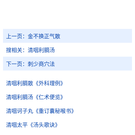
上一页：
金不换正气散
搜相关：
清咽利膈汤
下一页：
刺少商穴法
清咽利膈散
《外科理例》
清咽利膈汤
《仁术便览》
清咽诃子丸
《重订囊秘喉书》
清咽太平
《汤头歌诀》