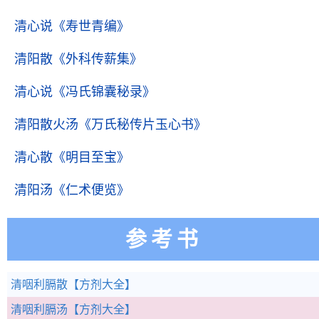
清心说
《寿世青编》
清阳散
《外科传薪集》
清心说
《冯氏锦囊秘录》
清阳散火汤
《万氏秘传片玉心书》
清心散
《明目至宝》
清阳汤
《仁术便览》
参考书
清咽利膈散
【方剂大全】
清咽利膈汤
【方剂大全】