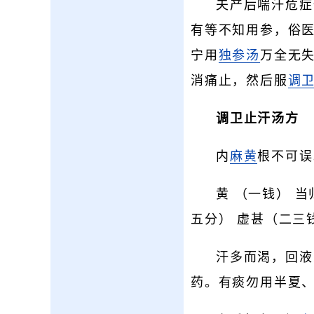
夫产后喘汗危症
有等不知用参，俗
宁用
独参汤
万全无
消痛止，然后服
调
调卫止汗汤方
内
麻黄
根不可误
黄 （一钱） 
五分） 虚甚（二三
汗多而渴，回液
药。有痰勿用半夏