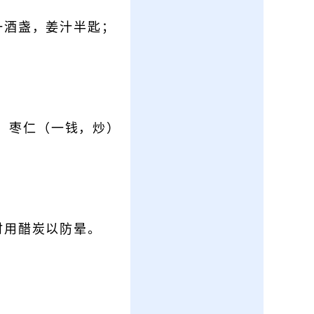
一酒盏，姜汁半匙；
） 枣仁（一钱，炒）
。
时用醋炭以防晕。
。