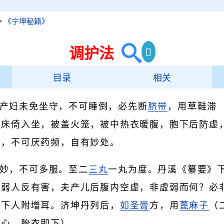
>
《宁坤秘籍》
调护法
目录
相关
产妇未免坐守，不可睡倒，必先断
脐带
，用草鞋滞
至床倚入坐，被盖火笼，被中热衣暖腹，胞下后防虚
盏，不可厌药频，自有妙处。
妙，不可多服。至二
三丸
一丸为度。丹溪《纂要》
虚弱人反有害，夫产儿后腹内空虚，非虚弱而何？必
门下人附增耳。济坤丹列后，
如圣膏
方，用
蓖麻子
（
足心，胎衣即下）。