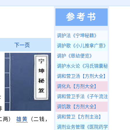
参考书
调护法
《宁坤秘籍》
下一页
调护歌
《小儿推拿广意》
调护
《慈幼便览》
调护水火论
《冯氏锦囊秘录》
，
调和营卫汤
【方剂大全】
调化丸
【方剂大全】
调和营卫手法
《子午流注说难》
下
调饥散
【方剂大全】
非
调和营卫
【方剂主治】
二两）
雄黄
（二钱，
调剂业务管理
《医院药学》