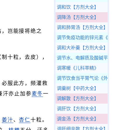
调和饮
【方剂大全】
调降汤
【方剂大全】
调和肺胃汤
【方剂大全】
帖，岂能接将绝之
调节免疫功能的锌元素
《免疫与健
调和大补羹
【方剂大全】
（制十粒，去皮），
调节水、电解质及酸碱平衡药
《国家
调寒暖
《儿科萃精》
调节饮食当平胃气论
《外科精要》
，必服此方，频灌救
调羹树
【中药大全】
兼汗亦止加参
麦冬
一
调解散
【方剂大全】
调肝饮
【方剂大全】
调金汤
【方剂大全】
、
姜汁
、
杏仁
十粒。
调肝细辛散
【方剂大全】