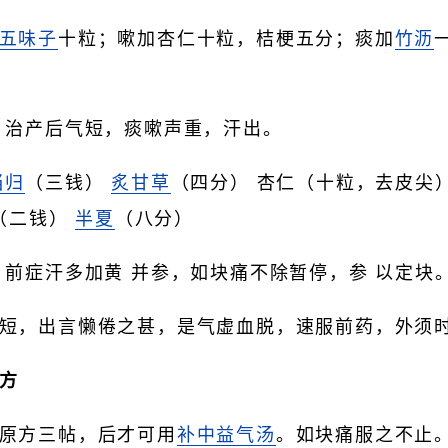
五味子
十粒；嗽加杏仁十粒，桔梗五分；痰加
竹沥
治产后气短，痰嗽声重，汗出。
当归
（三钱）
炙甘草
（四分） 杏仁（十粒，去皮尖
（二钱）
半夏
（八分）
，前症汗多加黄 并参，如块痛不除暂停，参 以定块
短，出言懒倦之甚，是气虚血脱，速服前药，外须
方
原方三帖，后才可用
补中益气汤
。如块痛服之不止