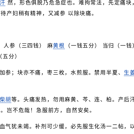
汗
然，形色俱脱乃危急症也。难拘常法，先定痛块
待产妇稍有精神，又减参 以除块痛。
） 人参（三四钱） 麻
黄根
（一钱五分） 当归（一钱
（五分）
加参；块亦不痛，枣三枚，水煎服。禁用半夏、
生
柴胡
等。头痛发热，勿用麻黄、芩、连、柏。产后
矣。岂不危哉！急服前方，自然安矣。
血气犹未竭。补剂可少缓，必先服生化汤一二帖，