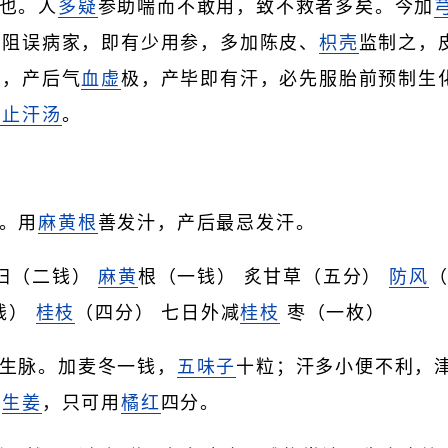
也。人
多疑
参助喘而不敢用，致不救者多矣。今加
医阻误病家，即有少用参，多加陈皮、
枳壳
监制之，
失，产后气
血虚
极，产毕即有汗，必先服胎前预制生
卫止汗汤
。
。用
麻黄根
善发汁，产后最忌发汗。
当归（二钱）
麻黄
根（一钱） 炙甘草（五分）
防风
（
钱）
桂枝
（四分） 七日外减
桂枝
枣（一枚）
生脉。加麦冬一钱，
五味子
十粒；汗多小便不利，
、
生姜
，只可用
橘红
四分。