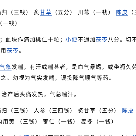
当归（三钱） 炙
甘草
（五分） 川芎（一钱）
陈皮
（
（一钱）
；血块作痛加桃仁十粒；
小便
不通加
茯苓
八分。切
可用
茯苓
。
气急
发喘，有汗或喘甚者，是血气暴竭，或坐褥久
治之。勿视为气实发喘，误投降气顺气等药。
治产后头痛发热，气急喘汗。
当归（三钱） 人参（三四钱） 炙甘草（五分）
陈皮
内用黄 （三钱） 枣仁（一钱） 麦冬（一钱）