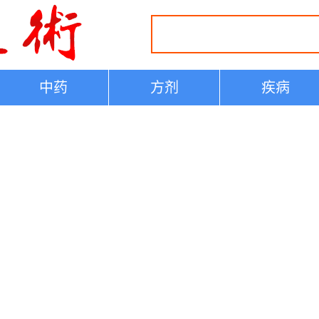
中药
方剂
疾病