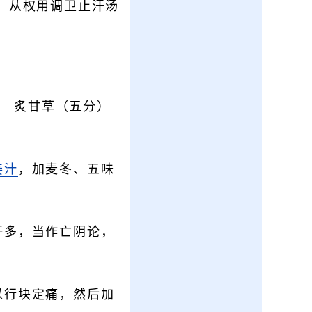
，从权用调卫止汗汤
） 炙甘草（五分）
姜汁
，加麦冬、五味
汗多，当作亡阴论，
以行块定痛，然后加