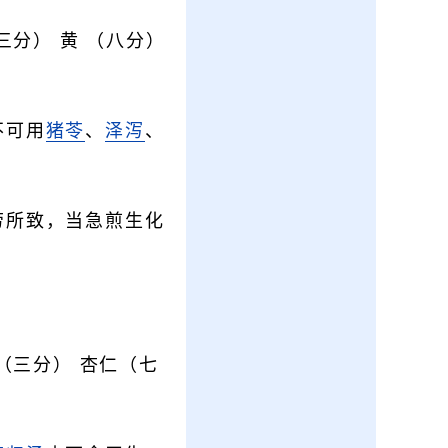
三分） 黄 （八分）
不可用
猪苓
、
泽泻
、
劳所致，当急煎生化
（三分） 杏仁（七