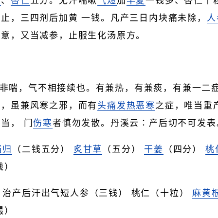
梗
、
杏仁
五分。无汗喘嗽
气短
加
半夏
一钱多、杏仁十
止，三四剂后加黄 一钱。凡产三日内块痛未除，
人
生意，又当减参，止服生化汤原方。
。
非喘，气不相接续也。有兼热，有兼痰，有兼一二
主，虽兼风寒之邪，而有
头痛
发热
恶寒
之症，唯当重
当， 门
伤寒
者慎勿发散。丹溪云∶产后切不可发表
当归
（二钱五分）
炙甘草
（五分）
干姜
（四分）
桃
钱）
治产后汗出气短人参（三钱） 桃仁（十粒）
麻黄
撮）