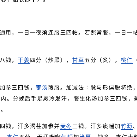
通用，一日一夜须连服三四帖。若照常服，一日一
！
八钱，
干姜
四分（炒黑），
甘草
五分（炙），
桃仁
加参三四钱，
枣汤
煎服。加减法∶脉与形俱脱将绝
汤
内。分娩后手足厥冷发汗，服生化汤加参三四钱，
参。
四钱，汗多渴甚加参并
麦冬
三钱。汗多痰喘加
竹沥