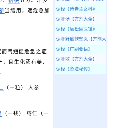
粒、
桔梗
五分。汗多
调经
《傅青主女科》
参
当缓用，遇危急加
调肝汤
【方剂大全】
调经
《顾松园医镜》
调肝舒筋软坚丸
【方剂大全】
调经
《广嗣要语》
症而气短促危急之症
调肝散
【方剂大全】
产，且生化汤有姜、
调经
《灸法秘传》
。
仁
（十粒） 人参
根
（一钱） 枣仁（一