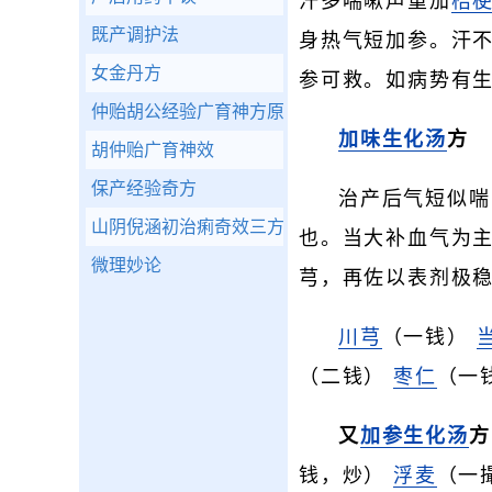
汗多喘嗽声重加
桔
既产调护法
身热气短加参。汗不
女金丹方
参可救。如病势有
仲贻胡公经验广育神方原序（系越水叶老人原传）
加味生化汤
方
胡仲贻广育神效
保产经验奇方
治产后气短似喘
山阴倪涵初治痢奇效三方
也。当大补血气为
微理妙论
芎，再佐以表剂极稳
川芎
（一钱）
（二钱）
枣仁
（一
又
加参生化汤
方
钱，炒）
浮麦
（一