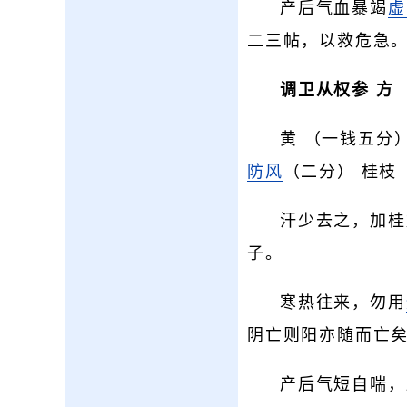
产后气血暴竭
虚
二三帖，以救危急。
调卫从权参 方
黄 （一钱五分
防风
（二分） 桂枝
汗少去之，加桂
子。
寒热往来，勿用
阴亡则阳亦随而亡
产后气短自喘，