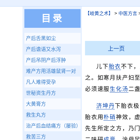
【岐黄之术】
>
中医方言
目录
产后舌黑如尘
上一页
产后谵语又水泻
产后吊阴产后浮肿
儿下
胎衣
不下，
难产方用活雄鼠肾一对
之。如寒月扶产妇
凡人难得受孕
必须速服
生化汤
二
世秘资生丹方
大黄膏方
济坤丹
下胎衣极
救生丸方
胎衣用
朴硝
神效，
治产后血结痛方（屡验）
先生所定之方，乃
救苦三方
二味研
成膏
，涂母