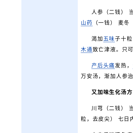
人参（二钱） 
山药
（一钱） 麦冬
渴加
五味
子十粒
木通
致亡津液。只
产后头痛
发热，
万安汤，渐加人参
又加味生化汤方
川芎（二钱） 
粒，去皮尖） 七日