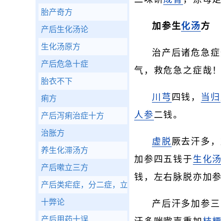
胎产奇方
加参生
化汤
方
产后生化汤论
生化汤原方
治产后诸危急症
产后危急十症
气，救危急之症哉
胎衣不下
川芎
四钱，
当归
痢方
人参
二钱。
产后泻痢治症十方
治胀方
虚脱
厥去汗多，
养生化滞汤方
加参四五钱于
生化
产后嗽立三方
钱，左右脉脱亦加
产后类疟症，分二症，立三方
十弊论
产后汗多加参三
产后用药十误