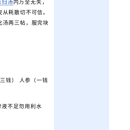
芎归汤
内万全无失，
皮从耗散切不可信。
化汤两三帖，服完块
三钱） 人参（一钱
津液不足勿用利水