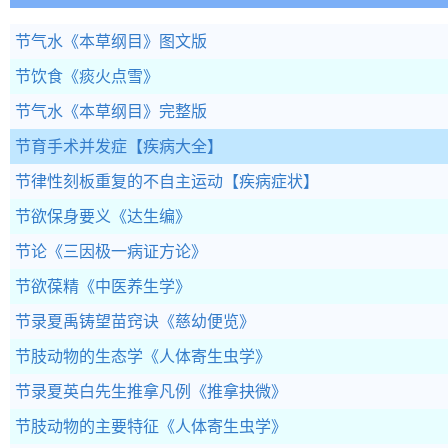
节气水
《本草纲目》图文版
节饮食
《痰火点雪》
节气水
《本草纲目》完整版
节育手术并发症
【疾病大全】
节律性刻板重复的不自主运动
【疾病症状】
节欲保身要义
《达生编》
节论
《三因极一病证方论》
节欲葆精
《中医养生学》
节录夏禹铸望苗窍诀
《慈幼便览》
节肢动物的生态学
《人体寄生虫学》
节录夏英白先生推拿凡例
《推拿抉微》
节肢动物的主要特征
《人体寄生虫学》