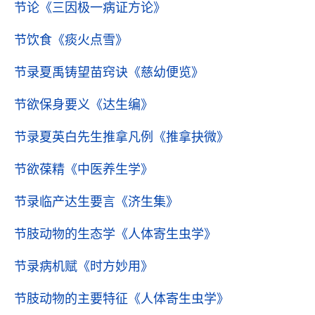
节论
《三因极一病证方论》
节饮食
《痰火点雪》
节录夏禹铸望苗窍诀
《慈幼便览》
节欲保身要义
《达生编》
节录夏英白先生推拿凡例
《推拿抉微》
节欲葆精
《中医养生学》
节录临产达生要言
《济生集》
节肢动物的生态学
《人体寄生虫学》
节录病机赋
《时方妙用》
节肢动物的主要特征
《人体寄生虫学》