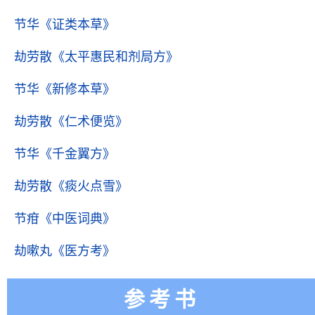
节华
《证类本草》
劫劳散
《太平惠民和剂局方》
节华
《新修本草》
劫劳散
《仁术便览》
节华
《千金翼方》
劫劳散
《痰火点雪》
节疳
《中医词典》
劫嗽丸
《医方考》
参考书