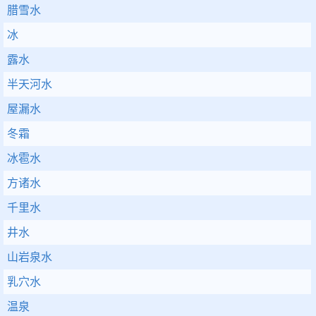
腊雪水
冰
露水
半天河水
屋漏水
冬霜
冰雹水
方诸水
千里水
井水
山岩泉水
乳穴水
温泉