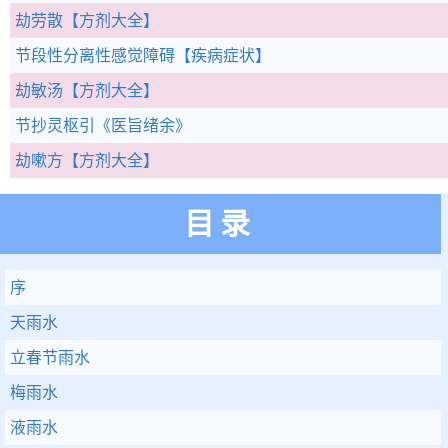
劫劳散
【方剂大全】
节段性分离性感觉障碍
【疾病症状】
劫敏汤
【方剂大全】
节抄灵枢引
《医旨绪余》
劫嗽方
【方剂大全】
目录
序
天雨水
立春节雨水
梅雨水
液雨水