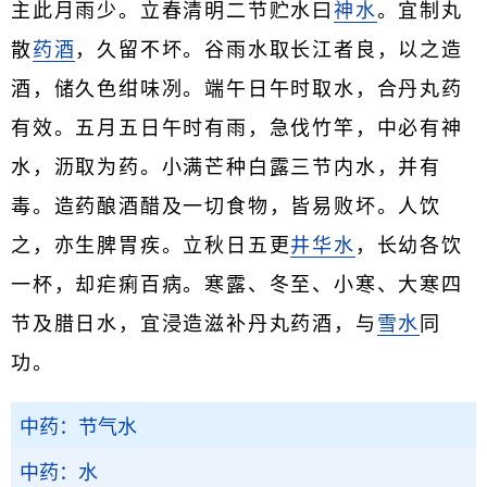
主此月雨少。立春清明二节贮水曰
神水
。宜制丸
散
药酒
，久留不坏。谷雨水取长江者良，以之造
酒，储久色绀味冽。端午日午时取水，合丹丸药
有效。五月五日午时有雨，急伐竹竿，中必有神
水，沥取为药。小满芒种白露三节内水，并有
毒。造药酿酒醋及一切食物，皆易败坏。人饮
之，亦生脾胃疾。立秋日五更
井华水
，长幼各饮
一杯，却疟痢百病。寒露、冬至、小寒、大寒四
节及腊日水，宜浸造滋补丹丸药酒，与
雪水
同
功。
中药：节气水
中药：水