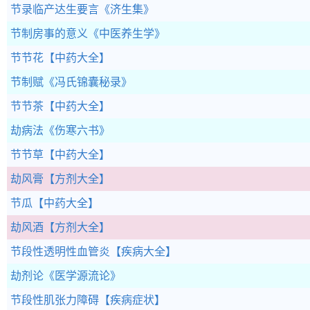
节录临产达生要言
《济生集》
节制房事的意义
《中医养生学》
节节花
【中药大全】
节制赋
《冯氏锦囊秘录》
节节茶
【中药大全】
劫病法
《伤寒六书》
节节草
【中药大全】
劫风膏
【方剂大全】
节瓜
【中药大全】
劫风酒
【方剂大全】
节段性透明性血管炎
【疾病大全】
劫剂论
《医学源流论》
节段性肌张力障碍
【疾病症状】