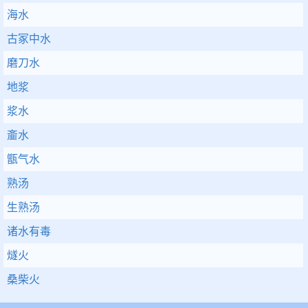
海水
古冢中水
磨刀水
地浆
浆水
齑水
甑气水
熟汤
生熟汤
诸水有毒
燧火
桑柴火