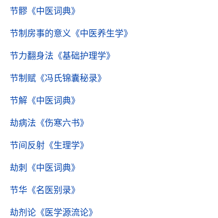
节髎
《中医词典》
节制房事的意义
《中医养生学》
节力翻身法
《基础护理学》
节制赋
《冯氏锦囊秘录》
节解
《中医词典》
劫病法
《伤寒六书》
节间反射
《生理学》
劫刺
《中医词典》
节华
《名医别录》
劫剂论
《医学源流论》