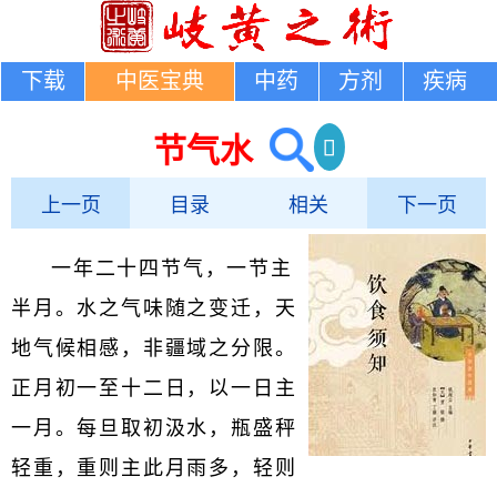
下载
中医宝典
中药
方剂
疾病
节气水
上一页
目录
相关
下一页
一年二十四节气，一节主
半月。水之气味随之变迁，天
地气候相感，非疆域之分限。
正月初一至十二日，以一日主
一月。每旦取初汲水，瓶盛秤
轻重，重则主此月雨多，轻则