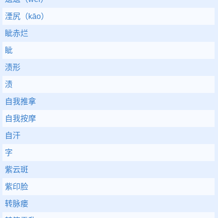
湮尻（kāo）
眦赤烂
眦
渍形
渍
自我推拿
自我按摩
自汗
字
紫云斑
紫印脸
转脉瘘