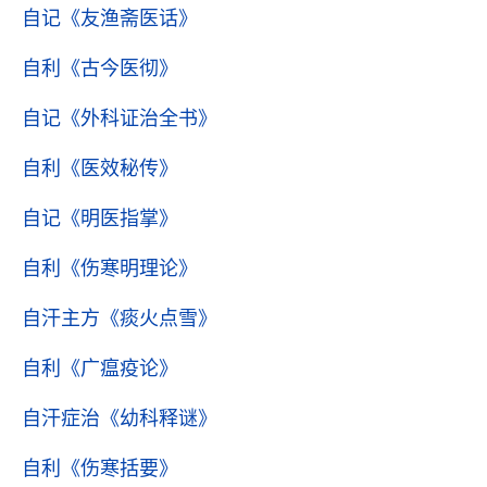
自记
《友渔斋医话》
自利
《古今医彻》
自记
《外科证治全书》
自利
《医效秘传》
自记
《明医指掌》
自利
《伤寒明理论》
自汗主方
《痰火点雪》
自利
《广瘟疫论》
自汗症治
《幼科释谜》
自利
《伤寒括要》