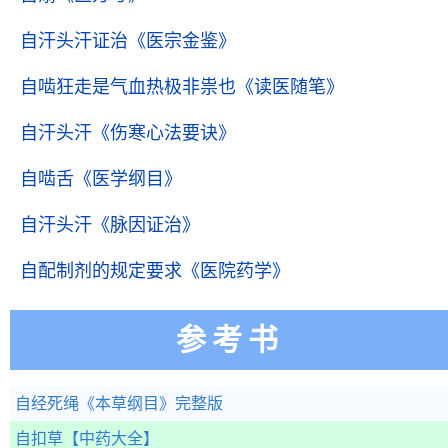
自汗头汗证治
《医宗金鉴》
自啮狂走是气血热极非祟也
《读医随笔》
自汗头汗
《伤寒心法要诀》
自啮舌
《医学纲目》
自汗头汗
《脉因证治》
自配制剂的规定要求
《医院药学》
参考书
自经死绳
《本草纲目》完整版
自扣草
【中药大全】