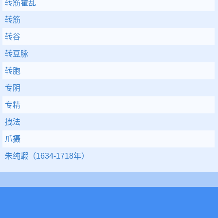
转筋霍乱
转筋
转谷
转豆脉
转胞
专阴
专精
拽法
爪摄
朱纯嘏（1634-1718年）