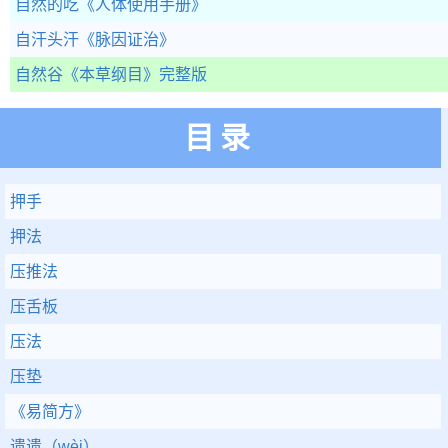
自然的吃
《人体使用手册》
自汗头汗
《脉因证治》
自然谷
《本草纲目》完整版
目录
押手
押法
压推法
压舌板
压法
压垫
《易简方》
遗遗（wèi）