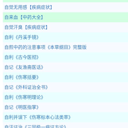
自觉无用感
【疾病症状】
自来血
【中药大全】
自觉汗臭
【疾病症状】
自利
《丹溪手镜》
自煎中药的注意事项
《本草纲目》完整版
自利
《古今医彻》
自记
《友渔斋医话》
自利
《伤寒括要》
自记
《外科证治全书》
自利
《伤寒明理论》
自记
《明医指掌》
自利并误下
《伤寒标本心法类萃》
自汗证治
《三因极一病证方论》