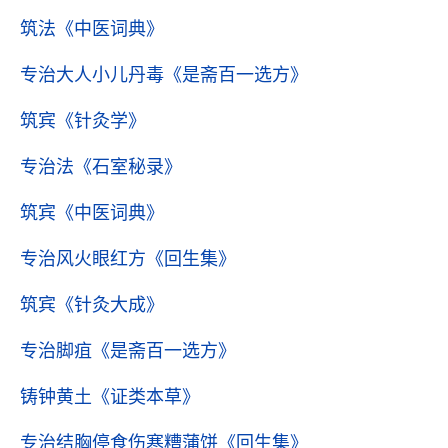
筑法
《中医词典》
专治大人小儿丹毒
《是斋百一选方》
筑宾
《针灸学》
专治法
《石室秘录》
筑宾
《中医词典》
专治风火眼红方
《回生集》
筑宾
《针灸大成》
专治脚疽
《是斋百一选方》
铸钟黄土
《证类本草》
专治结胸停食伤寒糟蒲饼
《回生集》