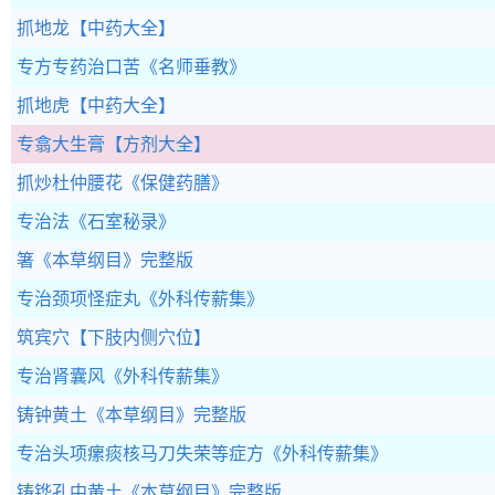
抓地龙
【中药大全】
专方专药治口苦
《名师垂教》
抓地虎
【中药大全】
专翕大生膏
【方剂大全】
抓炒杜仲腰花
《保健药膳》
专治法
《石室秘录》
箸
《本草纲目》完整版
专治颈项怪症丸
《外科传薪集》
筑宾穴
【下肢内侧穴位】
专治肾囊风
《外科传薪集》
铸钟黄土
《本草纲目》完整版
专治头项瘰痰核马刀失荣等症方
《外科传薪集》
铸铧孔中黄土
《本草纲目》完整版