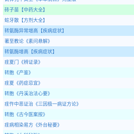
砖子苗
【中药大全】
蛀牙散
【方剂大全】
转氨酶异常增高
【疾病症状】
著至教论
《素问悬解》
转氨酶增高
【疾病症状】
疰夏门
《辨证录》
转胞
《产鉴》
疰夏
《药症忌宜》
转胞
《丹溪治法心要》
疰忤中恶证治
《三因极一病证方论》
转胞
《古今医案按》
疰病相染易方
《外台秘要》