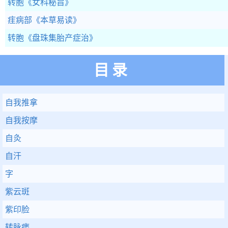
转胞
《女科秘旨》
疰病部
《本草易读》
转胞
《盘珠集胎产症治》
目录
自我推拿
自我按摩
自灸
自汗
字
紫云斑
紫印脸
转脉瘘