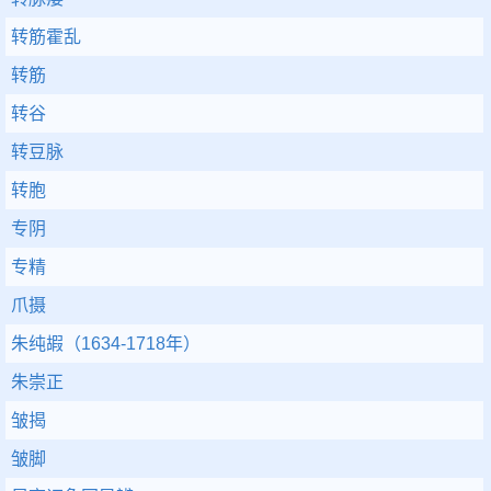
转筋霍乱
转筋
转谷
转豆脉
转胞
专阴
专精
爪摄
朱纯嘏（1634-1718年）
朱崇正
皱揭
皱脚