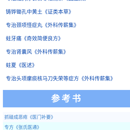
铸铧锄孔中黄土
《证类本草》
专治颈项怪症丸
《外科传薪集》
蛀牙痛
《奇效简便良方》
专治肾囊风
《外科传薪集》
蛀夏
《医述》
专治头项瘰痰核马刀失荣等症方
《外科传薪集》
参考书
抓碰成恶疮
《医门补要》
专方
《张氏医通》