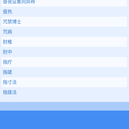
昼夜证象同异辨
昼热
咒禁博士
咒病
肘椎
肘中
指疔
指搓
指寸法
指拨法