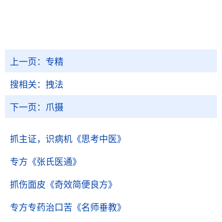
上一页：
专精
搜相关：
拽法
下一页：
爪摄
抓主证，识病机
《思考中医》
专方
《张氏医通》
抓伤面皮
《奇效简便良方》
专方专药治口苦
《名师垂教》