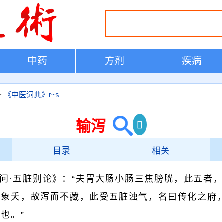
中药
方剂
疾病
>
《中医词典》r~s
输泻
目录
相关
问·五脏别论》：“夫胃大肠小肠三焦膀胱，此五者
气象夭，故泻而不藏，此受五脏浊气，名曰传化之府
也。”