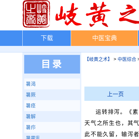
下载
中医宝典
【岐黄之术】
>
中医综合
目录
暑渴
上一页
暑厥
暑痉
运转排泻。《素
暑解
天气之所生也，其
暑疖
此不能久留，输泻者
暑霍乱