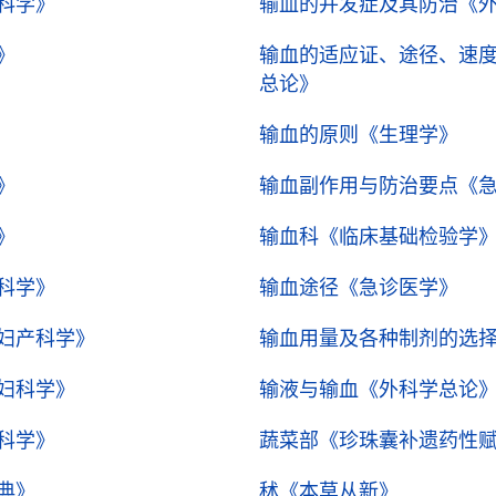
科学》
输血的并发症及其防治
《
》
输血的适应证、途径、速
总论》
输血的原则
《生理学》
》
输血副作用与防治要点
《
》
输血科
《临床基础检验学
科学》
输血途径
《急诊医学》
妇产科学》
输血用量及各种制剂的选
妇科学》
输液与输血
《外科学总论
科学》
蔬菜部
《珍珠囊补遗药性
典》
秫
《本草从新》