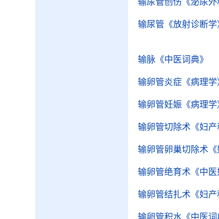
输尿管创伤
《泌尿外
输尿管
《放射诊断学
输脉
《中医词典》
输卵管炎症
《病理学
输卵管妊娠
《病理学
输卵管切除术
《妇产
输卵管卵巢切除术
《
输卵管绝育术
《中医
输卵管结扎术
《妇产
输卵管积水
《中医词