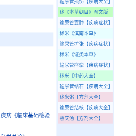
输尿管损伤
【疾病大全】
秫
《本草纲目》图文版
输尿管囊肿
【疾病症状】
秫米
《滇南本草》
输尿管扩张
【疾病症状】
秫米
《证类本草》
输尿管痉挛
【疾病症状】
秫米
【中药大全】
输尿管结石
【疾病大全】
》
秫米粥
【方剂大全】
输尿管结核
【疾病大全】
性疾病
《临床基础检验
熟艾汤
【方剂大全】