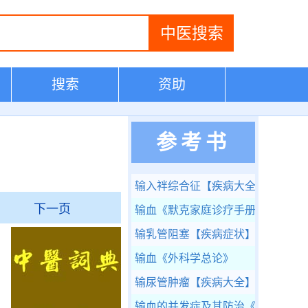
搜索
资助
参考书
输入袢综合征
【疾病大全】
下一页
输血
《默克家庭诊疗手册》
输乳管阻塞
【疾病症状】
，
输血
《外科学总论》
，
输尿管肿瘤
【疾病大全】
输血的并发症及其防治
《外科学总