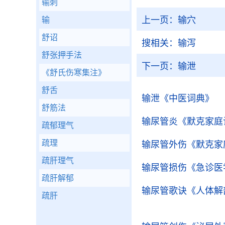
输刺
上一页：
输穴
输
舒诏
搜相关：
输泻
舒张押手法
下一页：
输泄
《舒氏伤寒集注》
舒舌
输泄
《中医词典》
舒筋法
输尿管炎
《默克家庭
疏郁理气
疏理
输尿管外伤
《默克家
疏肝理气
输尿管损伤
《急诊医
疏肝解郁
输尿管歌诀
《人体解
疏肝