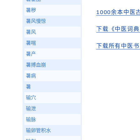
暑秽
1000余本中医
暑风慢惊
下载《中医词典》
暑风
暑喘
下载所有中医书
暑产
暑搏血崩
暑病
暑
输穴
输泄
输脉
输卵管积水