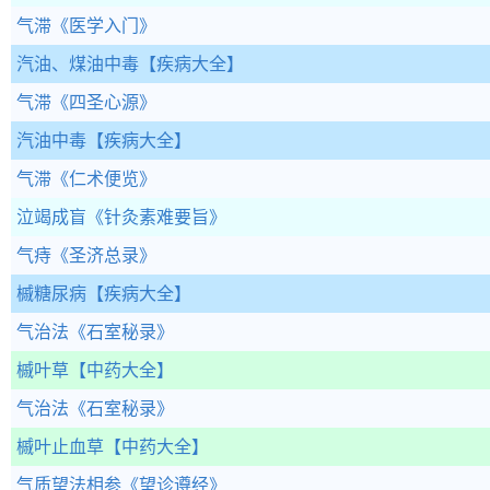
气滞
《医学入门》
汽油、煤油中毒
【疾病大全】
气滞
《四圣心源》
汽油中毒
【疾病大全】
气滞
《仁术便览》
泣竭成盲
《针灸素难要旨》
气痔
《圣济总录》
槭糖尿病
【疾病大全】
气治法
《石室秘录》
槭叶草
【中药大全】
气治法
《石室秘录》
槭叶止血草
【中药大全】
气质望法相参
《望诊遵经》