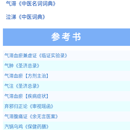
气滞
《中医名词词典》
泣涕
《中医词典》
参考书
气滞血瘀兼虚证
《临证实验录》
气肿
《圣济总录》
气滞血瘀
【方剂主治】
气注
《圣济总录》
气滞血瘀
【疾病症状】
弃邪归正论
《审视瑶函》
气滞腹痛证
《余无言医案》
汽锅乌鸡
《保健药膳》