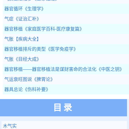
器官循环
《生理学》
气症
《证治汇补》
器官移植
《家庭医学百科-医疗康复篇》
气胀
【疾病大全】
器官移植排斥的类型
《医学免疫学》
气胀
《目经大成》
器官移植——器官移植法是谋财害命的合法化
《中医之钥》
气运衰旺图说
《脾胃论》
器具总论
《伤科补要》
目录
木气实