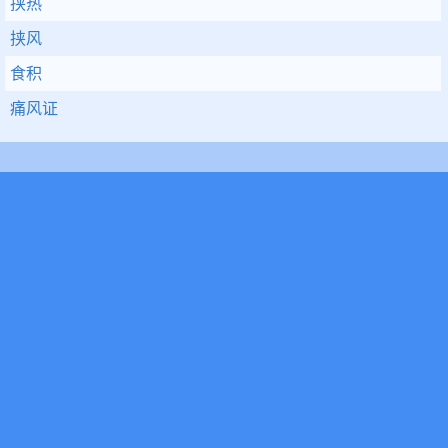
挟热
挟风
食积
痛风证