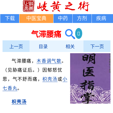
下载
中医宝典
中药
方剂
疾病
气滞腰痛
上一页
目录
相关
下一页
气滞腰痛，
木香调气散
。
（见胁痛证后。）因郁怒忧
思，气不舒而痛，
枳壳汤
或
小
七香丸
。
枳壳汤