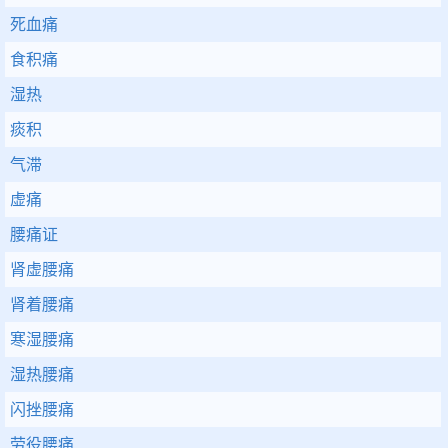
死血痛
食积痛
湿热
痰积
气滞
虚痛
腰痛证
肾虚腰痛
肾着腰痛
寒湿腰痛
湿热腰痛
闪挫腰痛
劳役腰痛