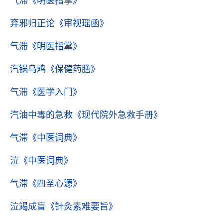
气滞
《明医指掌》
弃邪归正论
《审视瑶函》
气滞
《明医指掌》
汽锅乌鸡
《保健药膳》
气滞
《医学入门》
汽油中毒的急救
《现代院外急救手册》
气滞
《中医词典》
泣
《中医词典》
气滞
《四圣心源》
泣竭成盲
《针灸素难要旨》