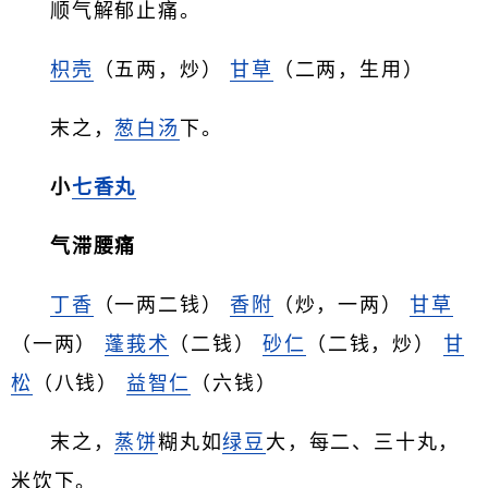
顺气解郁止痛。
枳壳
（五两，炒）
甘草
（二两，生用）
末之，
葱白汤
下。
小
七香丸
气滞腰痛
丁香
（一两二钱）
香附
（炒，一两）
甘草
（一两）
蓬莪术
（二钱）
砂仁
（二钱，炒）
甘
松
（八钱）
益智仁
（六钱）
末之，
蒸饼
糊丸如
绿豆
大，每二、三十丸，
米饮下。