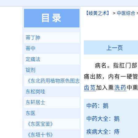
【岐黄之术】
>
中医综合
目录
蒂丁肿
上一页
蒂中
定痛法
病名。指肛门部
锭剂
痛出脓，内有一硬管
《东北药用植物原色图志》
齿苋
加入熏
洗药
中
东松岗哇
东轩居士
中药：鹅
东医
中药大全：鹅
《东医宝鉴》
疾病大全：痔
《东垣十书》