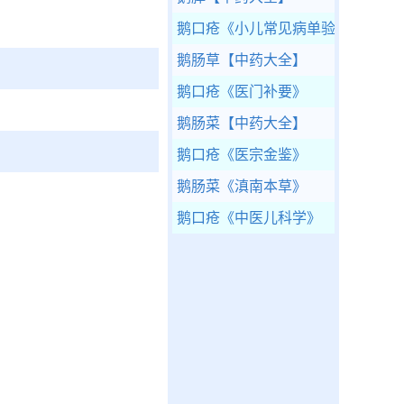
鹅口疮
《小儿常见病单验方》
鹅肠草
【中药大全】
鹅口疮
《医门补要》
鹅肠菜
【中药大全】
鹅口疮
《医宗金鉴》
鹅肠菜
《滇南本草》
鹅口疮
《中医儿科学》