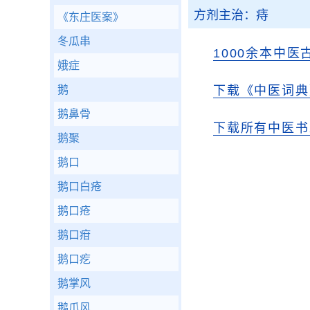
方剂主治：痔
《东庄医案》
冬瓜串
1000余本中医
娥症
鹅
下载《中医词典》
鹅鼻骨
下载所有中医书
鹅聚
鹅口
鹅口白疮
鹅口疮
鹅口疳
鹅口疙
鹅掌风
鹅爪风