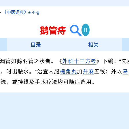
>
《中医词典》e~f~g
鹅管痔
目录
相关
漏管如鹅羽管之状者。《
外科十三方考
》下编：“先
，时出脓水。”治宜内服
槐角丸
加
升麻
五钱；外以
马
熏洗，或挂线及手术疗法均可随症选用。