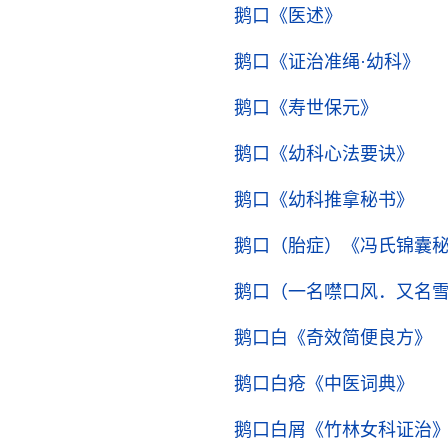
鹅口
《医述》
鹅口
《证治准绳·幼科》
鹅口
《寿世保元》
鹅口
《幼科心法要诀》
鹅口
《幼科推拿秘书》
鹅口（胎症）
《冯氏锦囊
鹅口（一名噤口风．又名
鹅口白
《奇效简便良方》
鹅口白疮
《中医词典》
鹅口白屑
《竹林女科证治