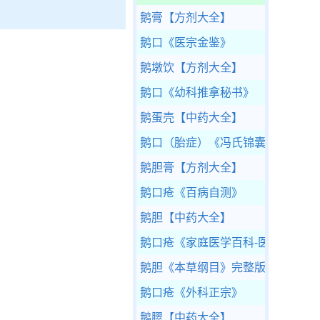
鹅膏
【方剂大全】
鹅口
《医宗金鉴》
鹅墩饮
【方剂大全】
鹅口
《幼科推拿秘书》
鹅蛋壳
【中药大全】
鹅口（胎症）
《冯氏锦囊秘录》
鹅胆膏
【方剂大全】
鹅口疮
《百病自测》
鹅胆
【中药大全】
鹅口疮
《家庭医学百科-医疗康复篇
鹅胆
《本草纲目》完整版
鹅口疮
《外科正宗》
鹅臎
【中药大全】