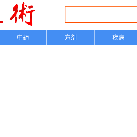
中药
方剂
疾病