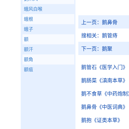
蛾风白喉
蛾根
上一页：
鹅鼻骨
蛾子
搜相关：
鹅管痔
额
下一页：
鹅聚
额汗
额角
鹅管石
《医学入门》
额疽
鹅肠菜
《滇南本草》
鹅不食草
《中药炮制
鹅鼻骨
《中医词典》
鹅抱
《证类本草》