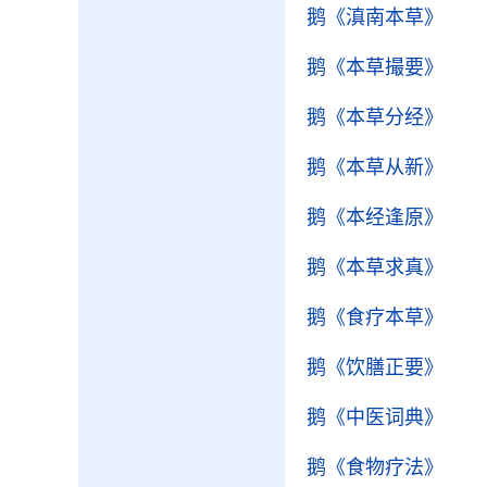
鹅
《滇南本草》
鹅
《本草撮要》
鹅
《本草分经》
鹅
《本草从新》
鹅
《本经逢原》
鹅
《本草求真》
鹅
《食疗本草》
鹅
《饮膳正要》
鹅
《中医词典》
鹅
《食物疗法》