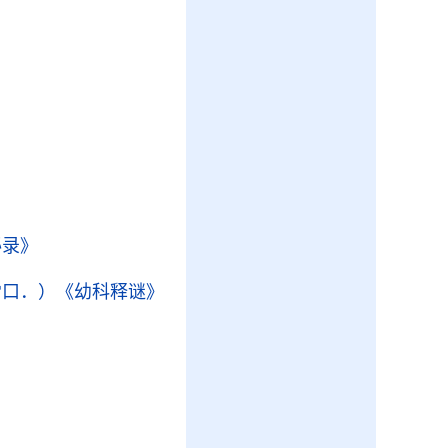
秘录》
雪口．）
《幼科释谜》
》