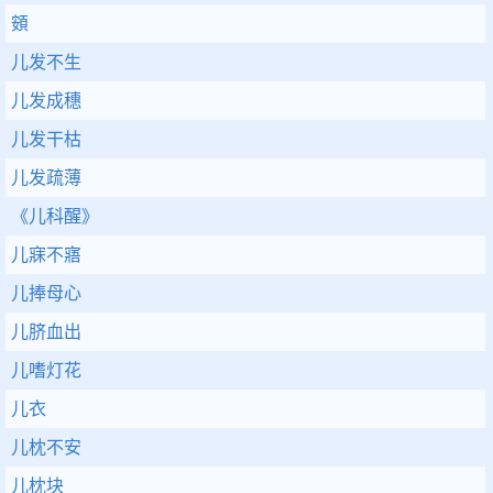
頞
儿发不生
儿发成穗
儿发干枯
儿发疏薄
《儿科醒》
儿寐不寤
儿捧母心
儿脐血出
儿嗜灯花
儿衣
儿枕不安
儿枕块