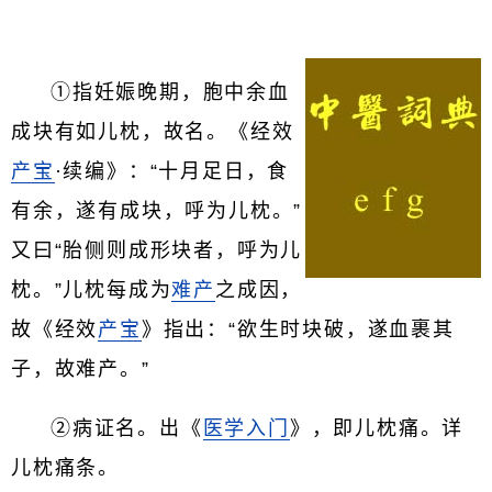
①指妊娠晚期，胞中余血
成块有如儿枕，故名。《经效
产宝
·续编》：“十月足日，食
有余，遂有成块，呼为儿枕。”
又曰“胎侧则成形块者，呼为儿
枕。”儿枕每成为
难产
之成因，
故《经效
产宝
》指出：“欲生时块破，遂血裹其
子，故难产。”
②病证名。出《
医学入门
》，即儿枕痛。详
儿枕痛条。