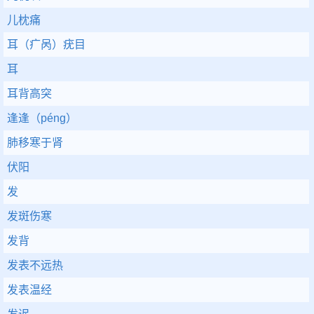
儿枕痛
耳（疒呙）疣目
耳
耳背高突
逢逢（péng）
肺移寒于肾
伏阳
发
发斑伤寒
发背
发表不远热
发表温经