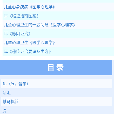
儿童心身疾病
《医学心理学》
耳
《临证指南医案》
儿童心理卫生的一般问题
《医学心理学》
耳
《脉因证治》
儿童心理卫生
《医学心理学》
耳
《秘传证治要诀及类方》
目录
衈（ěr，音尔）
恶阻
饿马摇铃
腭