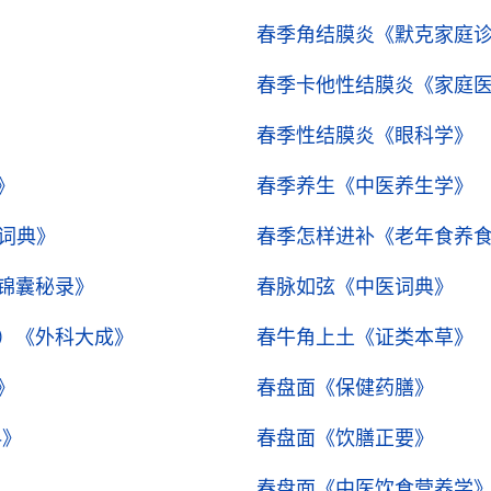
春季角结膜炎
《默克家庭
春季卡他性结膜炎
《家庭医
春季性结膜炎
《眼科学》
》
春季养生
《中医养生学》
词典》
春季怎样进补
《老年食养
锦囊秘录》
春脉如弦
《中医词典》
）
《外科大成》
春牛角上土
《证类本草》
》
春盘面
《保健药膳》
科》
春盘面
《饮膳正要》
春盘面
《中医饮食营养学