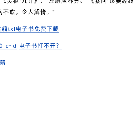
《灵枢·九针》：“左胁应春分。”《素问·诊要经终
病不愈，令人解惰。”
古籍txt电子书免费下载
》c~d
电子书打不开？
籍