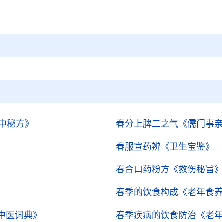
中秘方》
春分上脾二之气
《儒门事
春服宣药辨
《卫生宝鉴》
春合口药粉方
《救伤秘旨
春季的饮食构成
《老年食
中医词典》
春季疾病的饮食防治
《老