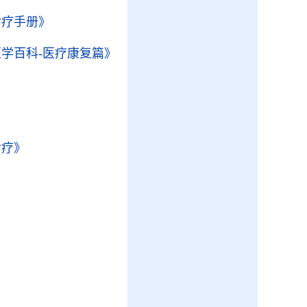
诊疗手册》
学百科-医疗康复篇》
食疗》
》