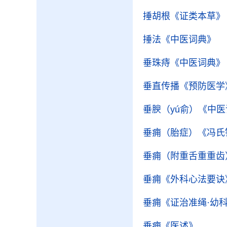
捶胡根
《证类本草》
捶法
《中医词典》
垂珠痔
《中医词典》
垂直传播
《预防医学
垂腴（yú俞）
《中医
垂痈（胎症）
《冯氏
垂痈（附重舌重重齿
垂痈
《外科心法要诀
垂痈
《证治准绳·幼
垂痈
《医述》