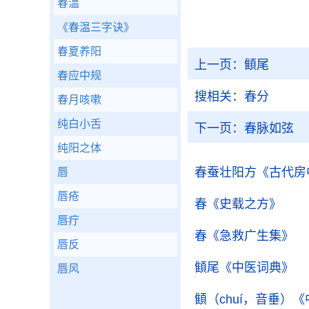
春温
《春温三字诀》
春夏养阳
上一页：
顀尾
春应中规
搜相关：
春分
春月咳嗽
纯白小舌
下一页：
春脉如弦
纯阳之体
春蚕壮阳方
《古代房
唇
唇疮
春
《史载之方》
唇疔
春
《急救广生集》
唇反
顀尾
《中医词典》
唇风
顀（chuí，音垂）
《