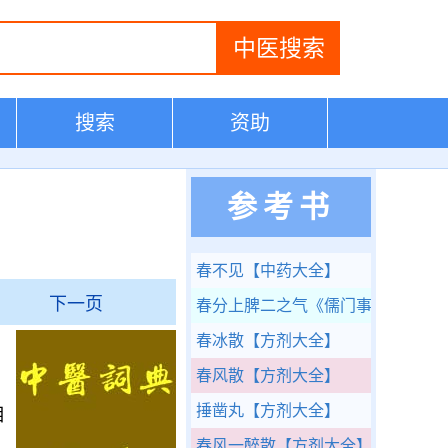
搜索
资助
参考书
春不见
【中药大全】
下一页
春分上脾二之气
《儒门事亲》
春冰散
【方剂大全】
春风散
【方剂大全】
捶凿丸
【方剂大全】
相
春风一醉散
【方剂大全】