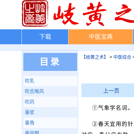
下载
中医宝典
【岐黄之术】
>
中医综合
目录
吹乳
上一页
吹舌喉风
吹药
①气象学名词。
垂浆
垂角
②春天宜用的针
垂帘膜