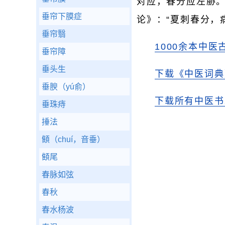
对应，春分应左胁。
垂帘下膜症
论》：“夏刺春分，
垂帘翳
1000余本中医
垂帘障
垂头生
下载《中医词典
垂腴（yú俞）
下载所有中医书
垂珠痔
捶法
顀（chuí，音垂）
顀尾
春脉如弦
春秋
春水杨波