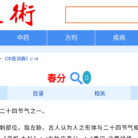
中药
方剂
疾病
>
《中医词典》c~d
春分
目录
相关
二十四节气之一。
刺部位。指左胁。古人认为人之形体与二十四节气