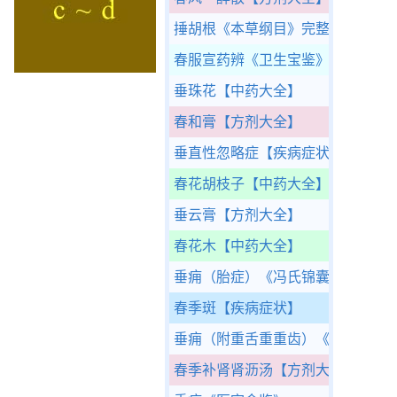
捶胡根
《本草纲目》完整版
春服宣药辨
《卫生宝鉴》
垂珠花
【中药大全】
春和膏
【方剂大全】
垂直性忽略症
【疾病症状】
春花胡枝子
【中药大全】
垂云膏
【方剂大全】
春花木
【中药大全】
垂痈（胎症）
《冯氏锦囊秘录》
春季斑
【疾病症状】
垂痈（附重舌重重齿）
《外科大成
春季补肾肾沥汤
【方剂大全】