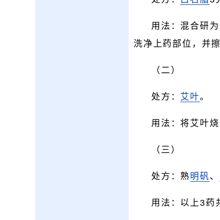
用法：混合研为
洗净上药部位，并
（二）
处方：
艾叶
。
用法：将艾叶烧
（三）
处方：熟
明矾
、
用法：以上3药