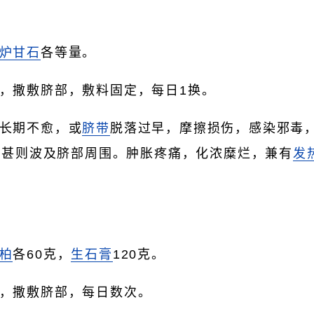
炉甘石
各等量。
，撒敷脐部，敷料固定，每日1换。
长期不愈，或
脐带
脱落过早，摩擦损伤，感染邪毒
，甚则波及脐部周围。肿胀疼痛，化浓糜烂，兼有
发
柏
各60克，
生石膏
120克。
，撒敷脐部，每日数次。