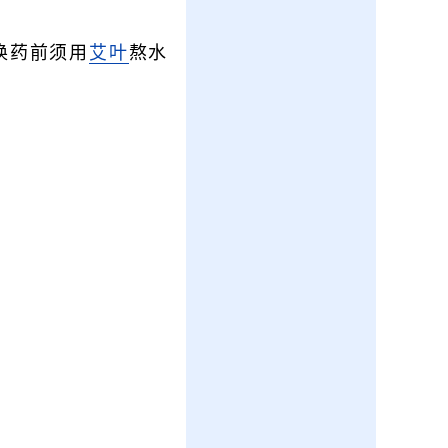
换药前须用
艾叶
熬水