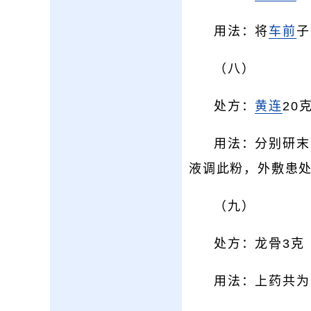
用法：将
车前
子
（八）
处方：
黄连
20
用法：分别研末
液调此粉，外敷患处
（九）
处方：龙骨3克
用法：上药共为