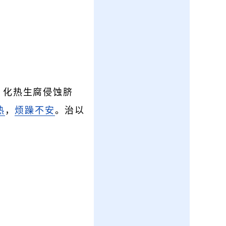
，化热生腐侵蚀脐
热
，
烦躁不安
。治以