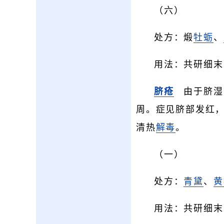
（六）
处方：煅
牡蛎
、
用法：共研细末
脐疮
由于脐湿
周。症见脐部发红
清热
解毒
。
（一）
处方：
青黛
、
黄
用法：共研细末