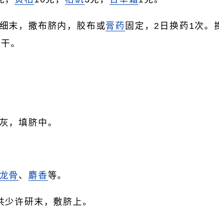
细末，撒布脐内，胶布或
膏药
固定，2日换药1次。
擦干。
灰，填脐中。
龙骨
、
麝香
等。
共少许研末，敷脐上。