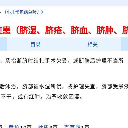
>
《小儿常见病单验方》
疾患（脐湿、脐疮、脐血、脐肿、
目录
相关
，系指断脐时结扎手术欠妥，或断脐后护理不当所
后沐浴，脐部被水湿所侵，或护理失宜，脐部受尿
液不干，或有红肿。治予收敛固涩。
克，
黄柏
10克，
枯矾
3克，
百草霜
1克。