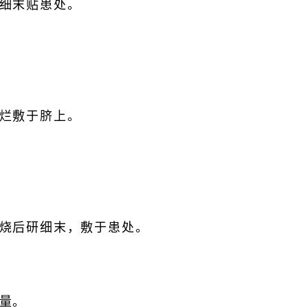
细末贴患处。
。
烂敷于脐上。
。
烧后研细末，敷于患处。
量。