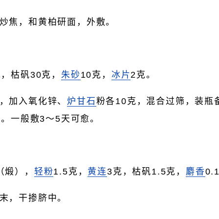
炒焦，和黄柏研面，外敷。
克，枯矾30克，
朱砂
10克，
冰片
2克。
，加入氧化锌、
炉甘石
粉各10克，混合过筛，装瓶
。一般敷3～5天可愈。
（煅），
轻粉
1.5克，
黄连
3克，枯矾1.5克，
麝香
0.
末，干掺脐中。