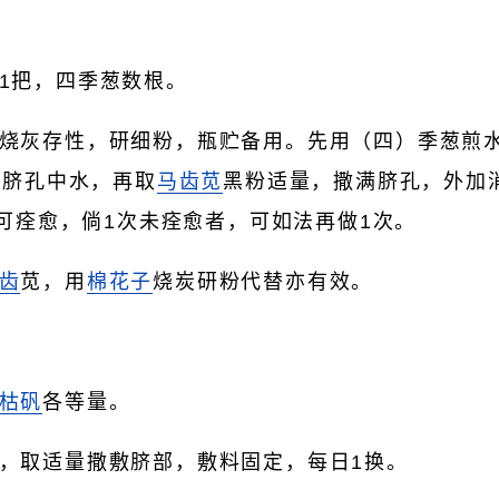
1把，四季葱数根。
烧灰存性，研细粉，瓶贮备用。先用（四）季葱煎
干脐孔中水，再取
马齿苋
黑粉适量，撒满脐孔，外加
可痊愈，倘1次未痊愈者，可如法再做1次。
齿
苋，用
棉花子
烧炭研粉代替亦有效。
枯矾
各等量。
，取适量撒敷脐部，敷料固定，每日1换。