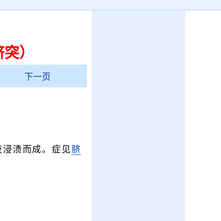
脐突）
下一页
液浸渍而成。症见
脐