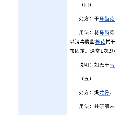
（四）
处方：干
马齿苋
用法：将
马齿
苋
以消毒脱脂
棉花
拭
布固定。通常1次即
说明：如无干
马
（五）
处方：煅
龙骨
、
用法：共研细末