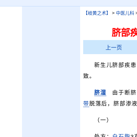
【岐黄之术】
>
中医儿科
脐部
上一页
新生儿脐部疾患
致。
脐湿
由于断脐
带
脱落后，脐部渗
（一）
处方：
白石脂
3