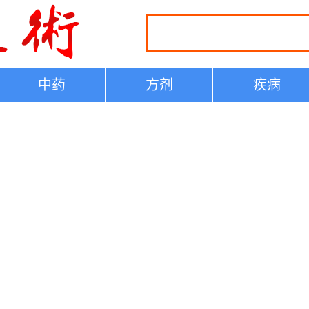
中药
方剂
疾病