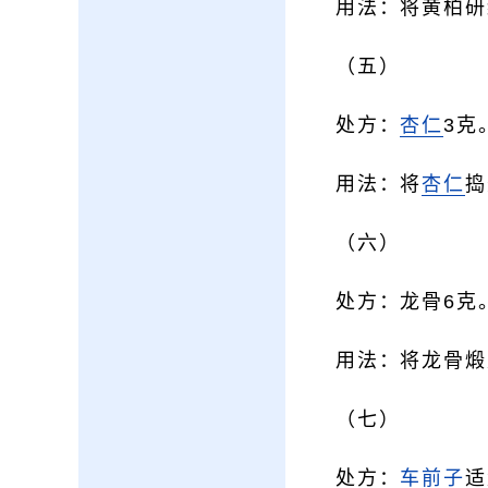
用法：将黄柏研
（五）
处方：
杏仁
3克
用法：将
杏仁
捣
（六）
处方：龙骨6克
用法：将龙骨煅
（七）
处方：
车前子
适