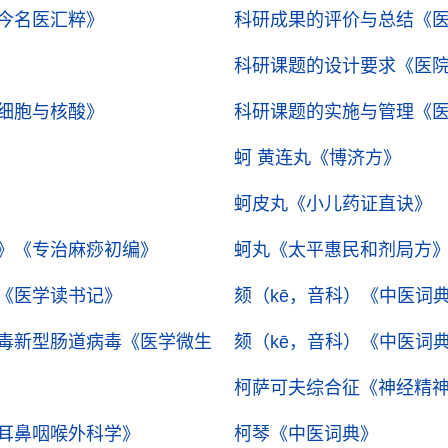
今名医汇粹》
科研成果的评价与总结
《
科研课题的设计要求
《医
细胞与核酸》
科研课题的实施与管理
《
蚵 黄连丸
《博济方》
蚵皮丸
《小儿药证直诀》
》
《专治麻痧初编》
蚵丸
《太平惠民和剂局方
《医学读书记》
颏（kē，音科）
《中医词
毒新型肠道病毒
《医学微生
颏（kē，音科）
《中医词
柯萨可夫综合征
《神经精
耳鼻咽喉外科学》
柯琴
《中医词典》