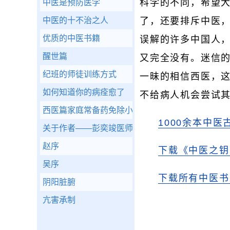
科学的不同，希望
中医是预防医学
中医的十不治之人
了，还要排斥中医
优质的中医书籍
误解的许多中国人
醒世篇
又完全没有。迷信的
纪班的师徒训练方式
一昧的相信西医，
如何知道你的病痊愈了
不给病人机会尝试
西医篇家庭常备药免除小病痛
1000余本中医
关于作者——彭奕竣医师
赵序
下载《中医之钥
吴序
下载所有中医书
阴阳脏腑
亢害承制