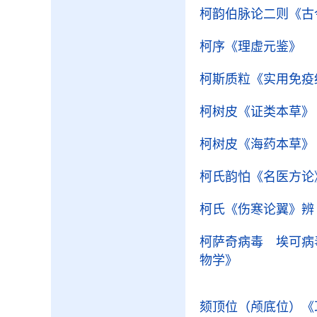
柯韵伯脉论二则
《古
柯序
《理虚元鉴》
柯斯质粒
《实用免疫
柯树皮
《证类本草》
柯树皮
《海药本草》
柯氏韵怕《名医方论
柯氏《伤寒论翼》辨
柯萨奇病毒 埃可病
物学》
颏顶位（颅底位）
《