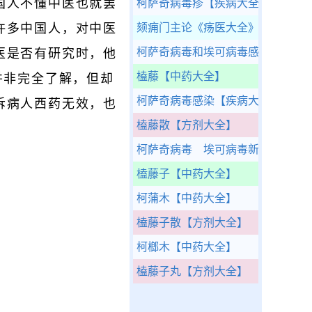
国人不懂中医也就罢
柯萨奇病毒疹
【疾病大全】
许多中国人，对中医
颏痈门主论
《疡医大全》
柯萨奇病毒和埃可病毒感染
【疾病
医是否有研究时，他
榼藤
【中药大全】
并非完全了解，但却
柯萨奇病毒感染
【疾病大全】
诉病人西药无效，也
榼藤散
【方剂大全】
柯萨奇病毒 埃可病毒新型肠道病
榼藤子
【中药大全】
柯蒲木
【中药大全】
榼藤子散
【方剂大全】
柯榔木
【中药大全】
榼藤子丸
【方剂大全】