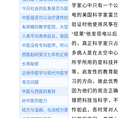
学家心中只有一个公
今日社会的乱象是否与医疗有关呢?
电的美国科学家富兰
中医是否可以治疗遗传的疾病呢?
验证时他使用风筝
有规模的教学医院、大型医院比较有制度，不会欺骗
“结果”他发现电以
人类平均寿命延长，是因医疗科学的进步、医疗品质
的，真正科学家只
中医没有专科医师，所以没有办法详细、精密的诊断
多病人是在太空中心
西医起码受过七年的正规医学教育，而今日大众看病
所学所用的是科技
长寿秘密
等，启发性的教育
正统中医学与现代中医学的差异
习的方向，故此优
常见问题
因为他们的观念正
中医与西医的差异
错把科技当科学，
好中医的能力
怜如此，吾时常对人
经方与温病、北派经方家与南方温病派如何区别二者