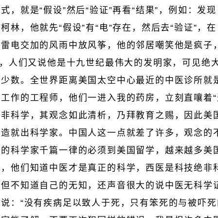
式，就是“假设”然后“验证”再看“结果”，例如：发现
柯林，他就先“假设”有“电”存在，然后去“验证”，在
在雷电交加的风雨中放风筝，他的邻居嘲笑他是疯子
病人；小医院、诊所比较会骗人对吗?
后，人们又说他是十九世纪最伟大的发明家，可见绝
的提升，才有此成果对吗?
占少数。全世界距离美国太空中心最近的中医诊所就
，以恢复病患的健康对吗?
工作的工程师，他们一进入我的药房，立刻直嚷着“
不相信中医，是因为中医没有水准对吗?
并非科学，其观念如此清析，乃拜教育之赐，因此美
能造就出科学家。中国人这一点就差了许多，观念的
秀的科学家千篇一律的必须到美国留学，越来越多美
确，他们知道中医才是真正的科学，西医是科技绝非
不但不知道自己的无知，还声音很大的说中医无科学
说：“没有疾病足以致人于死，只有笨死的与被吓死
呢?