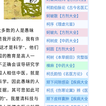
柯韵伯脉论
《古今名医汇粹》
蚵蚾散
【方剂大全】
，
柯序
《理虚元鉴》
大多数的人是愚昧
蚵蚾丸
【方剂大全】
是我开设的，我有许
柯树皮
【中药大全】
这才是科学”，他们
蚵圆
【方剂大全】
国的教育是高人一
柯树
《本草纲目》完整版
不正确会误导研究学
棵麻
【中药大全】
国人相信中医，就是
柯氏韵怕《名医方论》
《专治麻痧
科学。因此愚昧的人
颏下间隙感染
【疾病大全】
证据，其可悲如此可
柯氏《伤寒论翼》辨
《医学读书记
的”。我厘清科技与
颏下皮样囊肿
【疾病大全】