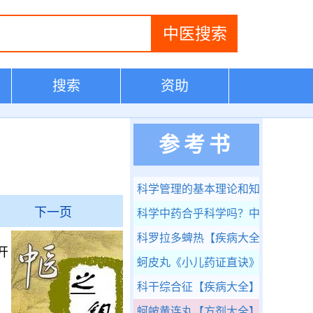
搜索
资助
参考书
科学管理的基本理论和知识
《医院
下一页
科学中药合乎科学吗？中药是否应
科罗拉多蜱热
【疾病大全】
开
蚵皮丸
《小儿药证直诀》
科干综合征
【疾病大全】
科
蚵蚾黄连丸
【方剂大全】