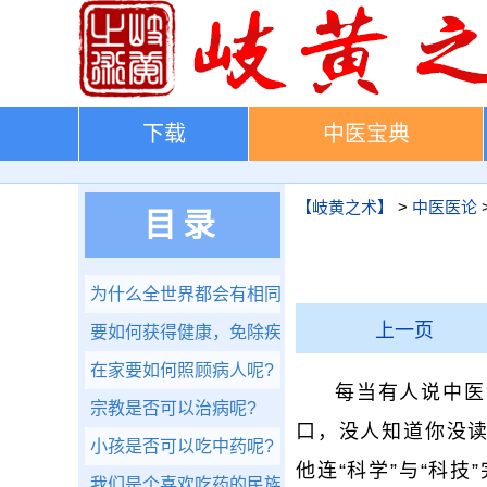
下载
中医宝典
【岐黄之术】
>
中医医论
目录
为什么全世界都会有相同的疾病呢?
上一页
要如何获得健康，免除疾病的伤害呢?
在家要如何照顾病人呢?
每当有人说中医
宗教是否可以治病呢?
口，没人知道你没读
小孩是否可以吃中药呢?
他连“科学”与“科
我们是个喜欢吃药的民族，大家爱乱服成药对吗?