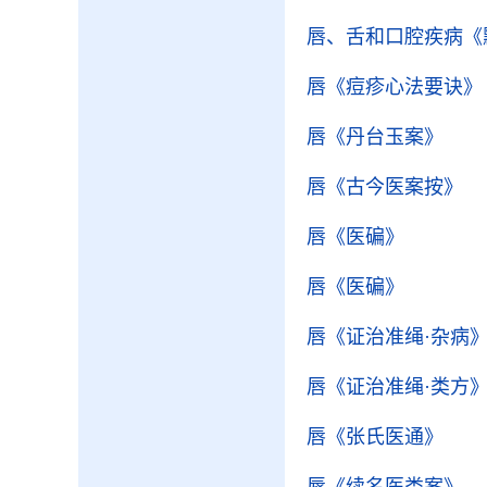
唇、舌和口腔疾病
《
唇
《痘疹心法要诀》
唇
《丹台玉案》
唇
《古今医案按》
唇
《医碥》
唇
《医碥》
唇
《证治准绳·杂病
唇
《证治准绳·类方
唇
《张氏医通》