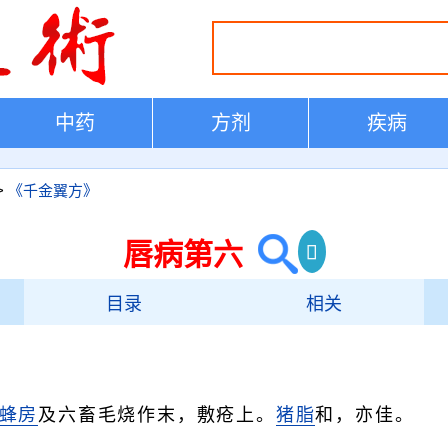
中药
方剂
疾病
>
《千金翼方》
唇病第六
目录
相关
蜂房
及六畜毛烧作末，敷疮上。
猪脂
和，亦佳。