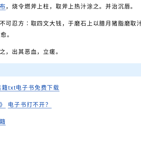
布
，烧令燃斧上柱，取斧上热汁涂之。并治沉唇。
不可忍方∶取四文大钱，于磨石上以腊月猪脂磨取
即愈。
之，出其恶血，立瘥。
古籍txt电子书免费下载
》
电子书打不开？
籍