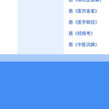
唇
《续名医类案》
唇
《医宗金鉴》
唇
《医学纲目》
唇
《经络考》
唇
《中医词典》