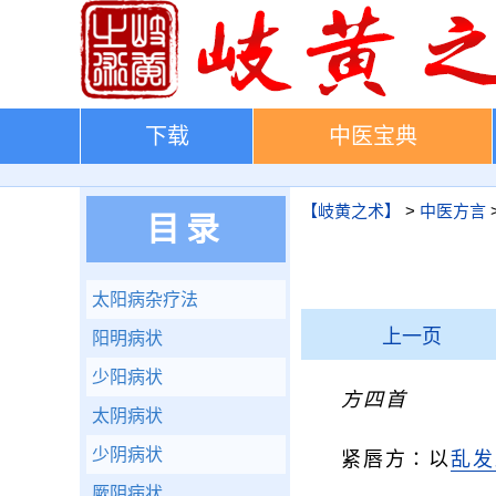
下载
中医宝典
【岐黄之术】
>
中医方言
目录
太阳病杂疗法
上一页
阳明病状
少阳病状
方四首
太阴病状
少阴病状
紧唇方∶以
乱发
厥阴病状