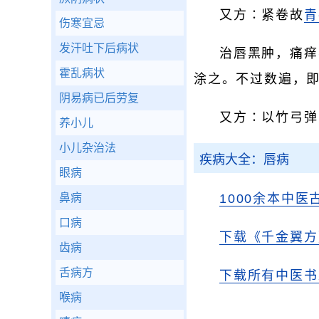
又方∶紧卷故
青
伤寒宜忌
发汗吐下后病状
治唇黑肿，痛痒
霍乱病状
涂之。不过数遍，
阴易病已后劳复
又方∶以竹弓弹
养小儿
小儿杂治法
疾病大全：唇病
眼病
鼻病
1000余本中医
口病
下载《千金翼方
齿病
舌病方
下载所有中医书
喉病