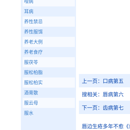
噎病
耳病
养性禁忌
养性服饵
养老大例
养老食疗
服茯苓
服松柏脂
上一页：
口病第五
服松柏实
酒膏散
搜相关：
唇病第六
服云母
下一页：
齿病第七
服水
唇边生疮多年不愈
《