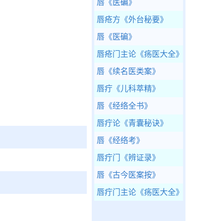
唇
《医碥》
唇疮方
《外台秘要》
唇
《医碥》
唇疮门主论
《疡医大全》
唇
《续名医类案》
唇疔
《儿科萃精》
唇
《经络全书》
唇疔论
《青囊秘诀》
唇
《经络考》
唇疔门
《辨证录》
唇
《古今医案按》
唇疔门主论
《疡医大全》