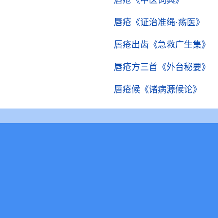
唇疮
《中医词典》
唇疮
《证治准绳·疡医》
唇疮出齿
《急救广生集》
唇疮方三首
《外台秘要》
唇疮候
《诸病源候论》