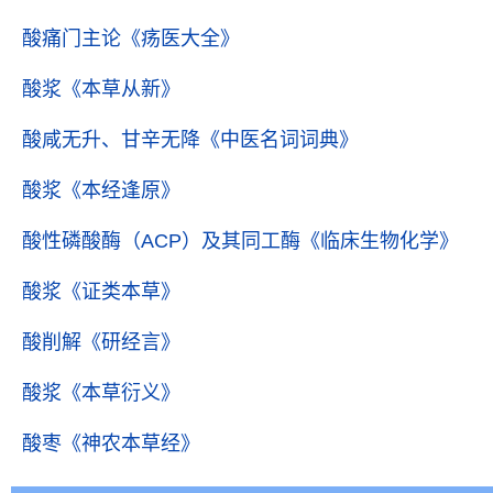
酸痛门主论
《疡医大全》
酸浆
《本草从新》
酸咸无升、甘辛无降
《中医名词词典》
酸浆
《本经逢原》
酸性磷酸酶（ACP）及其同工酶
《临床生物化学》
酸浆
《证类本草》
酸削解
《研经言》
酸浆
《本草衍义》
酸枣
《神农本草经》