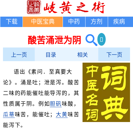
下载
中医宝典
中药
方剂
疾病
酸苦涌泄为阴
上一页
目录
相关
下一页
语出《素问．至真要大
论》。涌是吐；泄是泻。酸苦
二味的药能催吐能导泻的，其
性质属于阴。例如
胆矾
味酸，
瓜蒂
味苦，能催吐；
大黄
味苦
能泻下。