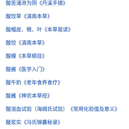
酸苦涌泄为阴
《丹溪手镜》
酸饺草
《滇南本草》
酸榴皮、根、叶
《本草易读》
酸饺
《滇南本草》
酸模
《本草纲目》
酸酱
《医学入门》
酸牛奶
《老年食养食疗》
酸酱
《神农本草经》
酸溶血试验（海姆氏试验）
《常用化验值及意义》
酸浆实
《冯氏锦囊秘录》