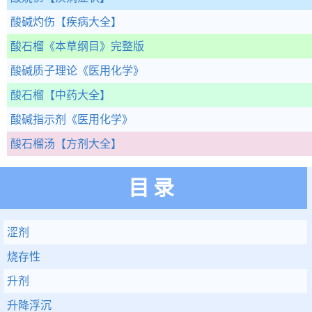
酸碱灼伤
【疾病大全】
酸石榴
《本草纲目》完整版
酸碱质子理论
《医用化学》
酸石榴
【中药大全】
酸碱指示剂
《医用化学》
酸石榴汤
【方剂大全】
目录
涩剂
烧存性
升剂
升降浮沉