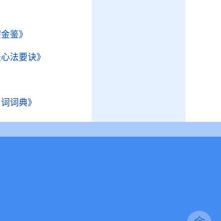
》
宗金鉴》
灸心法要诀》
名词词典》