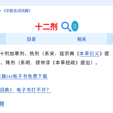
>
《中医名词词典》
十二剂
目录
相关
十剂加寒剂、热剂（系宋．寇宗奭《
本草衍义
》提
剂、降剂（系明．缪仲淳《本草经疏》提出）。
古籍txt电子书免费下载
词典》
电子书打不开？
籍