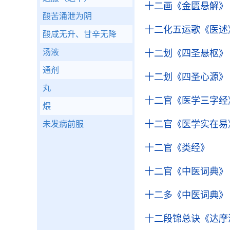
十二画
《金匮悬解》
酸苦涌泄为阴
十二化五运歌
《医述
酸咸无升、甘辛无降
汤液
十二划
《四圣悬枢》
通剂
十二划
《四圣心源》
丸
十二官
《医学三字经
煨
十二官
《医学实在易
未发病前服
十二官
《类经》
十二官
《中医词典》
十二多
《中医词典》
十二段锦总诀
《达摩