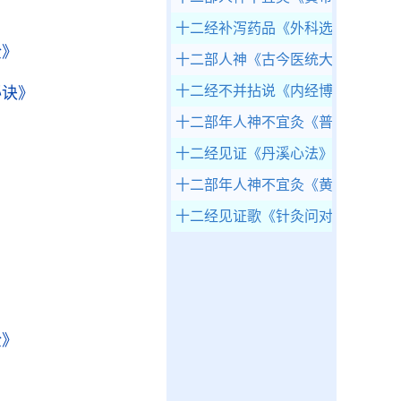
十二经补泻药品
《外科选要》
全》
十二部人神
《古今医统大全》
十二经不并拈说
《内经博议》
秘诀》
十二部年人神不宜灸
《普济方·针灸
十二经见证
《丹溪心法》
十二部年人神不宜灸
《黄帝明堂灸
十二经见证歌
《针灸问对》
》
全》