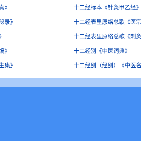
真》
十二经标本
《针灸甲乙经
秘录》
十二经表里原络总歌
《医
》
十二经表里原络总歌
《刺
编》
十二经别
《中医词典》
生集》
十二经别（经别）
《中医