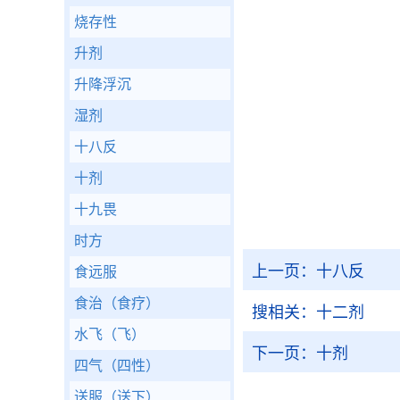
烧存性
升剂
升降浮沉
湿剂
十八反
十剂
十九畏
时方
上一页：
十八反
食远服
食治（食疗）
搜相关：
十二剂
水飞（飞）
下一页：
十剂
四气（四性）
送服（送下）