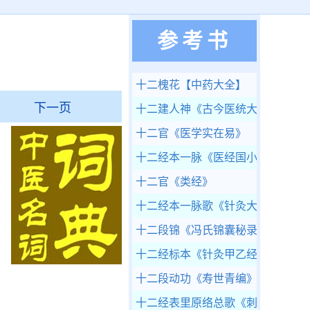
参考书
十二槐花
【中药大全】
下一页
十二建人神
《古今医统大全》
十二官
《医学实在易》
十二经本一脉
《医经国小》
十二官
《类经》
十二经本一脉歌
《针灸大全》
十二段锦
《冯氏锦囊秘录》
十二经标本
《针灸甲乙经》
十二段动功
《寿世青编》
十二经表里原络总歌
《刺灸心法要