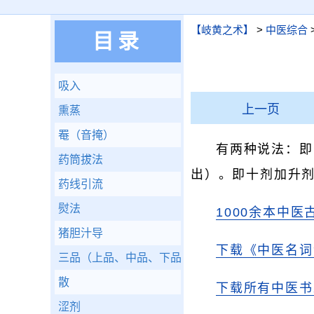
【岐黄之术】
>
中医综合
目录
吸入
上一页
熏蒸
罨（音掩）
有两种说法：即
药筒拔法
出）。即十剂加升
药线引流
熨法
1000余本中医
猪胆汁导
下载《中医名词
三品（上品、中品、下品）
散
下载所有中医书
涩剂