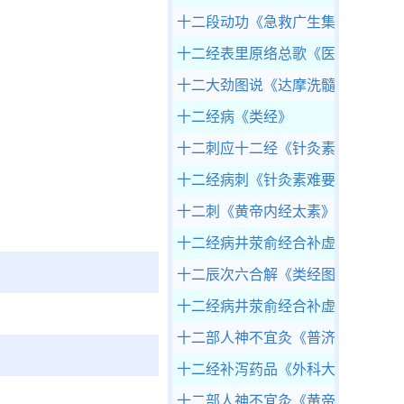
十二段动功
《急救广生集》
十二经表里原络总歌
《医宗金鉴》
十二大劲图说
《达摩洗髓易筋经》
十二经病
《类经》
十二刺应十二经
《针灸素难要旨》
十二经病刺
《针灸素难要旨》
十二刺
《黄帝内经太素》
十二经病井荥俞经合补虚泻实
《针
十二辰次六合解
《类经图翼》
十二经病井荥俞经合补虚泻实
《针
十二部人神不宜灸
《普济方·针灸》
十二经补泻药品
《外科大成》
十二部人神不宜灸
《黄帝明堂灸经