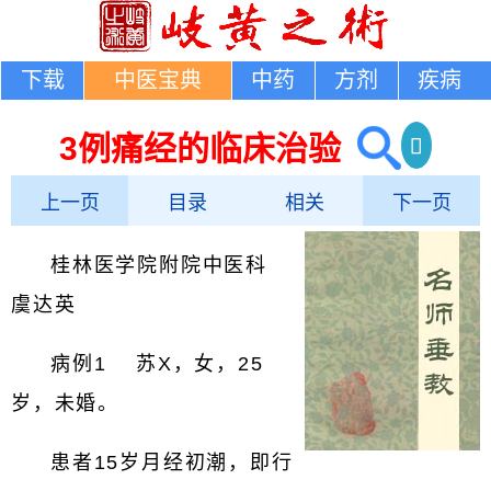
下载
中医宝典
中药
方剂
疾病
3例痛经的临床治验
上一页
目录
相关
下一页
桂林医学院附院中医科
虞达英
病例1 苏X，女，25
岁，未婚。
患者15岁月经初潮，即行