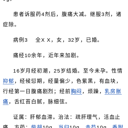
患者诉服药4剂后，腹痛大减。继服3剂，诸
症除。
病例3 全X X，女，32岁，已婚。
痛经10余年，近年来加剧。
16岁月经初潮，25岁结婚。至今未孕。性情
抑郁
，经候愆期，经量偏少，色紫黑，有血块，
行经第一日腹痛剧烈；经前
胸闷
，烦躁，
乳房胀
痛
，舌红苔白腻，脉细弦。
证属：肝郁血滞。治法：疏肝理气，活血止
痛。方药：
柴胡
10g，
当归
10g，
赤芍
10g，
香附