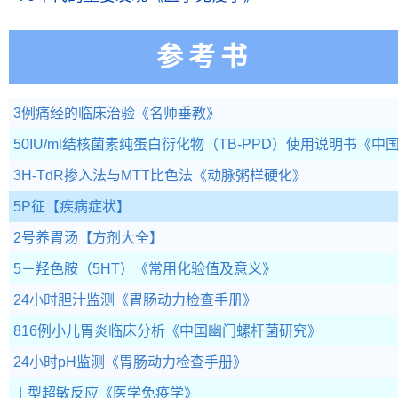
参考书
3例痛经的临床治验
《名师垂教》
50IU/ml结核菌素纯蛋白衍化物（TB-PPD）使用说明书
《中
3H-TdR掺入法与MTT比色法
《动脉粥样硬化》
5P征
【疾病症状】
2号养胃汤
【方剂大全】
5－羟色胺（5HT）
《常用化验值及意义》
24小时胆汁监测
《胃肠动力检查手册》
816例小儿胃炎临床分析
《中国幽门螺杆菌研究》
24小时pH监测
《胃肠动力检查手册》
Ⅰ型超敏反应
《医学免疫学》