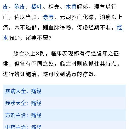
皮
、
陈皮
、
橘叶
、枳壳、
木香
解郁，理气以行
血，佐以当归、
赤芍
、元胡养血化滞，消瘀以止
痛。木不遏郁，则血脉得畅，何虑经期不准，
经
水
偏少，诸痛不罢?
综合以上3例，临床表现都有行经腹痛之征
侯，但各有不同之处，临症时则应抓住其特点，
进行辨证施治，遂可收到满意的疗效。
疾病大全：痛经
症状大全：痛经
方剂主治：痛经
中药主治：痛经