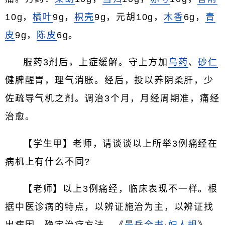
10g，
橘叶
9g，
枳壳
9g，元胡10g，
木香
6g，
青
皮
9g，
陈皮
6g。
服药3剂后，上症缓解。守上方加
乌药
、
砂仁
健脾醒胃，理气消胀。经后，投以养阴柔肝，少
佐疏导气机之剂。调治3个月，月经周期准，痛经
治愈。
【学生甲】老师，请谈谈以上所举3例痛经在
病机上有什么不同?
【老师】以上3例痛经，临床表现不一样。根
据中医诊病的特点，以辨证施治为主，以辨证找