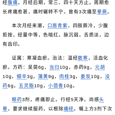
经
腹痛
，月经后期，常三、四十天方止。周期愈
长疼痛愈甚，痛时辗转不宁。曾有3次痛至
晕厥
。
本次月经来潮，
口唇青紫
，四肢厥冷，少腹
拒按，经量中等，色暗红。脉沉弱，舌质淡，边
有齿印。
证属：寒凝血瘀。治法：温经
散寒
，活血化
瘀。方药：吴萸6g，
当归
10g，赤药9g，
元胡
10g，
细辛
3g，
蒲黄
9g，
肉桂
3g，
姜炭
10g，
没
药
6g，
五灵脂
10g，
小茴香
10g。
眼药
3剂，疼痛即止。行经5天净。尚感
头
晕
，要求继续服药，以根除
痛经
。嘱上方3剂下次