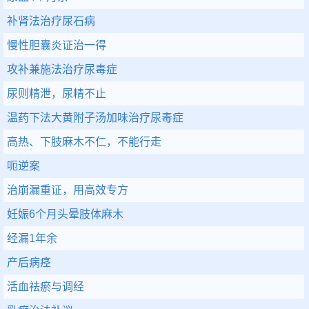
补肾法治疗尿石病
慢性胆囊炎证治一得
攻补兼施法治疗尿毒症
尿则精泄，尿精不止
温药下法大黄附子汤加味治疗尿毒症
高热、下肢麻木不仁，不能行走
呃逆案
治崩漏重证，用高效专方
妊娠6个月头晕肢体麻木
经漏1年余
产后病痉
活血祛瘀与调经