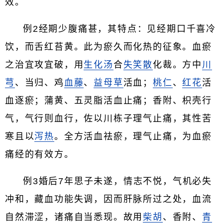
效。
例2经期少腹痛甚，其特点：见经期口千喜冷
饮，而舌红苔黄。此为瘀久而化热的征象。血瘀
之治宜攻宜破，用
生化汤
合
失笑散
化裁。方中
川
芎
、当归、鸡
血藤
、
益母草
活血；
桃仁
、
红花
活
血逐瘀；蒲黄、五灵脂活血止痛；香附、枳壳行
气，气行则血行，佐以川栋子理气止痛，其性苦
寒且以
泻热
。全方活血祛瘀，理气止痛，为血瘀
痛经的有效方。
例3婚后7年思子未遂，情志不悦，气机必失
冲和，藏血功能失调，因而肝脉所过之处，血流
自然滞涩，诸痛自当悉现。故用
柴胡
、香附、
青