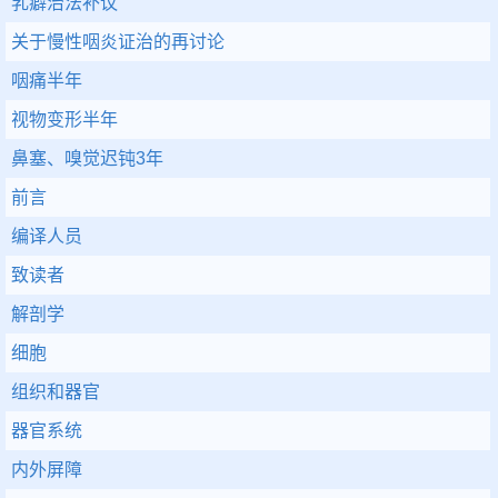
乳癖治法补议
关于慢性咽炎证治的再讨论
咽痛半年
视物变形半年
鼻塞、嗅觉迟钝3年
前言
编译人员
致读者
解剖学
细胞
组织和器官
器官系统
内外屏障