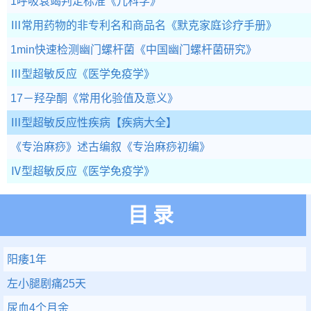
1呼吸衰竭判定标准
《儿科学》
Ⅲ常用药物的非专利名和商品名
《默克家庭诊疗手册》
1min快速检测幽门螺杆菌
《中国幽门螺杆菌研究》
Ⅲ型超敏反应
《医学免疫学》
17－羟孕酮
《常用化验值及意义》
Ⅲ型超敏反应性疾病
【疾病大全】
《专治麻痧》述古编叙
《专治麻痧初编》
Ⅳ型超敏反应
《医学免疫学》
目录
阳痿1年
左小腿剧痛25天
尿血4个月余