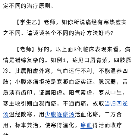
定不同的治疗原则。
【学生乙】老师，如你所说痛经有寒热虚实
之不同。请谈谈各个不同的治疗方法好吗?
【老师】好的。以上面3例临床表现来看，病
情是错综复杂的。如例1，症见口唇青紫，四肢厥
冷。此属阳虚外寒，气血运行不利，不能温养四
肢；小腹疼痛拒按是寒凝血瘀实证。脉沉弱，舌
质淡有齿印，证届阳虚。阳气素虚，寒从中生，
寒主收引则血凝而瘀，不通而痛。故取
当归四逆
汤
温经散寒，用
少腹逐瘀汤
活血化瘀。二方合
用，标本兼治，使寒得温化，
瘀血
得活而收疗