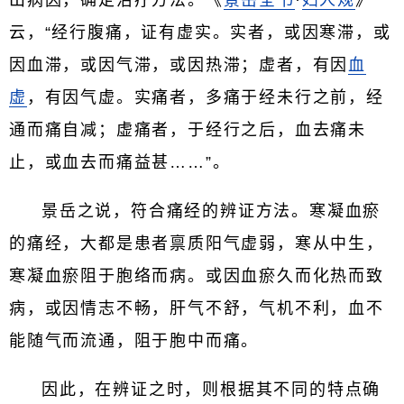
出病因，确定治疗方法。《
景岳全书
·
妇人规
》
云，“经行腹痛，证有虚实。实者，或因寒滞，或
因血滞，或因气滞，或因热滞；虚者，有因
血
虚
，有因气虚。实痛者，多痛于经未行之前，经
通而痛自减；虚痛者，于经行之后，血去痛未
止，或血去而痛益甚……”。
景岳之说，符合痛经的辨证方法。寒凝血瘀
的痛经，大都是患者禀质阳气虚弱，寒从中生，
寒凝血瘀阻于胞络而病。或因血瘀久而化热而致
病，或因情志不畅，肝气不舒，气机不利，血不
能随气而流通，阻于胞中而痛。
因此，在辨证之时，则根据其不同的特点确