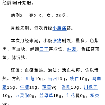
经前l周开始服。
病例2 秦X X，女，23岁。
月经先期，每次行经
小腹痛
甚。
本次月经来潮，小腹
胀痛
剧烈，量多，色紫
黑，有血块。经期
口干
喜冷饮，
纳差
，舌红苔薄
黄，脉沉弦。
证属：血瘀兼热。治法：活血祛瘀，佐以清
热。方药：
川芎
10g，
当归
10g，
桃仁
10g，
鸡血
藤
15g，
牛膝
10g，
蒲黄
9g，
香附
10g，
川楝子
10g，
五灵脂
9g，
益母草
15g，
红花
矍0g，
枳壳
9g。