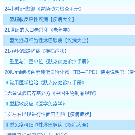
24小时pH监测
《胃肠动力检查手册》
Ⅰ型超敏反应性疾病
【疾病大全】
21世纪的人口老龄化
《老年学》
Ⅰ型免疫母细胞性淋巴腺病
【疾病大全】
21-羟化酶缺陷症
【疾病症状】
Ⅰ重量与计量单位
《默克家庭诊疗手册》
20IU/ml结核菌素纯蛋白衍化物（TB—PPD）使用说明书
Ⅱ常用医学检验
《默克家庭诊疗手册》
1无菌试验培养基处方
《中国生物制品规程》
Ⅱ型超敏反应
《医学免疫学》
1岁左右出现进行性面容丑陋
【疾病症状】
Ⅱ型免疫母细胞性淋巴腺病
【疾病大全】