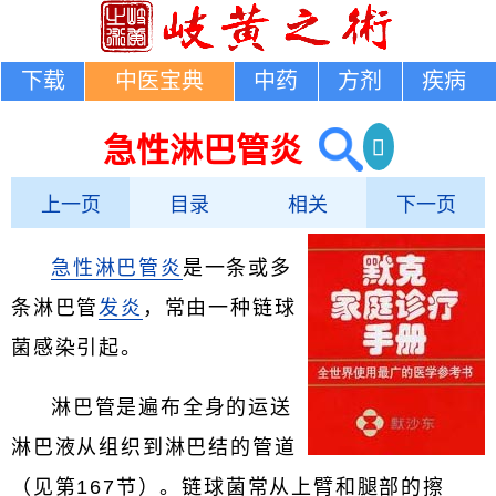
下载
中医宝典
中药
方剂
疾病
急性淋巴管炎
上一页
目录
相关
下一页
急性淋巴管炎
是一条或多
条淋巴管
发炎
，常由一种链球
菌感染引起。
淋巴管是遍布全身的运送
淋巴液从组织到淋巴结的管道
（见第167节）。链球菌常从上臂和腿部的擦