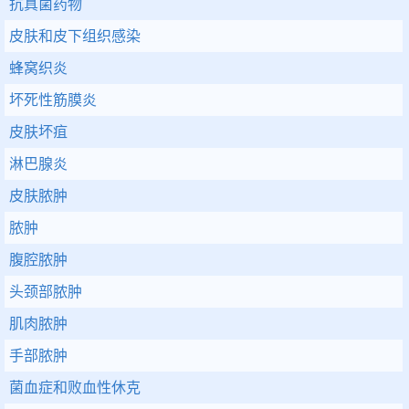
抗真菌药物
皮肤和皮下组织感染
蜂窝织炎
坏死性筋膜炎
皮肤坏疽
淋巴腺炎
皮肤脓肿
脓肿
腹腔脓肿
头颈部脓肿
肌肉脓肿
手部脓肿
菌血症和败血性休克