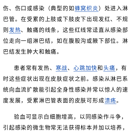
伤、伤口或感染（典型的如
蜂窝织炎
）处进入淋
巴管。在受累的上肢或下肢皮下出现发红、不规
则
发热
、触痛的线条，这些红线常迳直从感染部
位走向一组淋巴结，如在腹股沟或腋下部位。淋
巴结发生肿大和触痛。
患者常有发热、
寒战
、
心跳加快
和
头痛
，有
时这些症状出现在皮肤症状之前。感染从淋巴系
统向血流扩散能引起全身性感染并常以惊人的速
度发展，受累淋巴管表面的皮肤可形成
溃疡
。
验血可显示白细胞增高，以同感染作斗争，
引起感染的微生物常无法获得标本并加以培养，