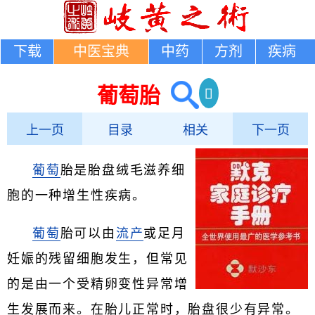
下载
中医宝典
中药
方剂
疾病
葡萄胎
上一页
目录
相关
下一页
葡萄
胎是胎盘绒毛滋养细
胞的一种增生性疾病。
葡萄
胎可以由
流产
或足月
妊娠的残留细胞发生，但常见
的是由一个受精卵变性异常增
生发展而来。在胎儿正常时，胎盘很少有异常。