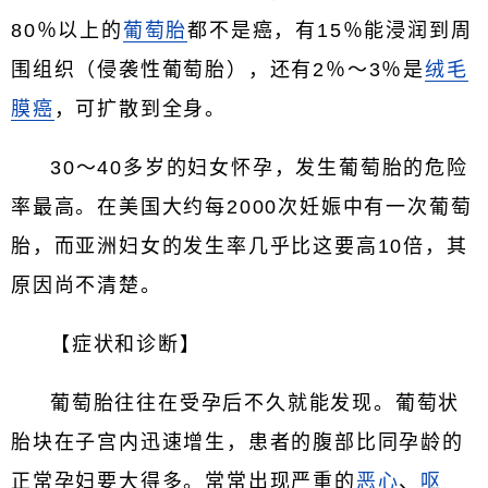
80％以上的
葡萄胎
都不是癌，有15％能浸润到周
围组织（侵袭性葡萄胎），还有2％～3％是
绒毛
膜癌
，可扩散到全身。
30～40多岁的妇女怀孕，发生葡萄胎的危险
率最高。在美国大约每2000次妊娠中有一次葡萄
胎，而亚洲妇女的发生率几乎比这要高10倍，其
原因尚不清楚。
【症状和诊断】
葡萄胎往往在受孕后不久就能发现。葡萄状
胎块在子宫内迅速增生，患者的腹部比同孕龄的
正常孕妇要大得多。常常出现严重的
恶心
、
呕