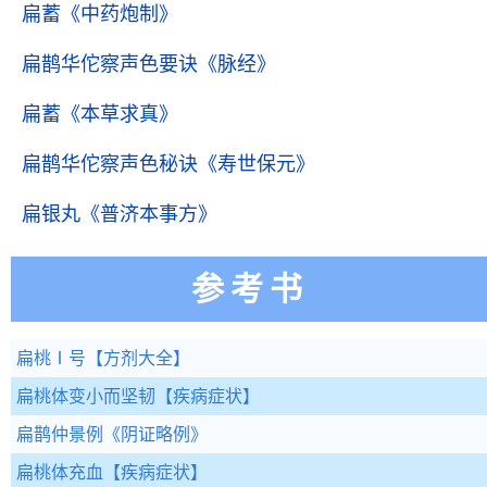
扁蓄
《中药炮制》
扁鹊华佗察声色要诀
《脉经》
扁蓄
《本草求真》
扁鹊华佗察声色秘诀
《寿世保元》
扁银丸
《普济本事方》
参考书
扁桃Ⅰ号
【方剂大全】
扁桃体变小而坚韧
【疾病症状】
扁鹊仲景例
《阴证略例》
扁桃体充血
【疾病症状】