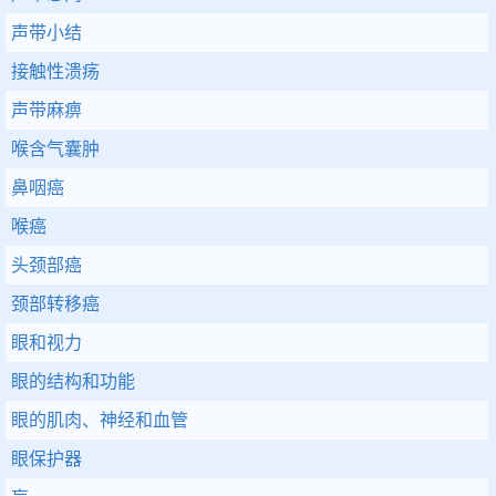
声带小结
接触性溃疡
声带麻痹
喉含气囊肿
鼻咽癌
喉癌
头颈部癌
颈部转移癌
眼和视力
眼的结构和功能
眼的肌肉、神经和血管
眼保护器