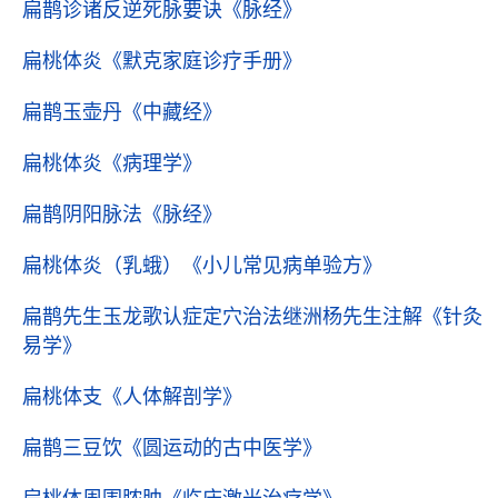
扁鹊诊诸反逆死脉要诀
《脉经》
扁桃体炎
《默克家庭诊疗手册》
扁鹊玉壶丹
《中藏经》
扁桃体炎
《病理学》
扁鹊阴阳脉法
《脉经》
扁桃体炎（乳蛾）
《小儿常见病单验方》
扁鹊先生玉龙歌认症定穴治法继洲杨先生注解
《针灸
易学》
扁桃体支
《人体解剖学》
扁鹊三豆饮
《圆运动的古中医学》