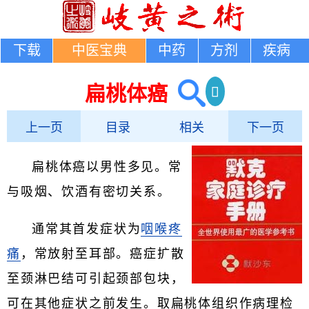
下载
中医宝典
中药
方剂
疾病
扁桃体癌
上一页
目录
相关
下一页
扁桃体癌以男性多见。常
与吸烟、饮酒有密切关系。
通常其首发症状为
咽喉疼
痛
，常放射至耳部。癌症扩散
至颈淋巴结可引起颈部包块，
可在其他症状之前发生。取扁桃体组织作病理检