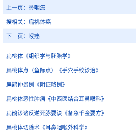
上一页：
鼻咽癌
搜相关：
扁桃体癌
下一页：
喉癌
扁桃体
《组织学与胚胎学》
扁桃体点（鱼际点）
《手穴手纹诊治》
扁鹊仲景例
《阴证略例》
扁桃体恶性肿瘤
《中西医结合耳鼻喉科》
扁鹊诊诸反逆死脉要诀
《备急千金要方》
扁桃体切除术
《耳鼻咽喉外科学》