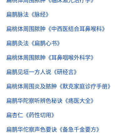
扁桃体周围脓肿
《临床激光治疗学》
扁鹊脉法
《脉经》
扁桃体周围脓肿
《中西医结合耳鼻喉科》
扁鹊灸法
《扁鹊心书》
扁桃体周围脓肿
《耳鼻咽喉外科学》
扁鹊见垣一方人说
《研经言》
扁桃体周围炎及脓肿
《默克家庭诊疗手册》
扁鹊华陀察听辨色秘诀
《疡医大全》
扁杏仁
《药性切用》
扁鹊华佗察声色要诀
《备急千金要方》