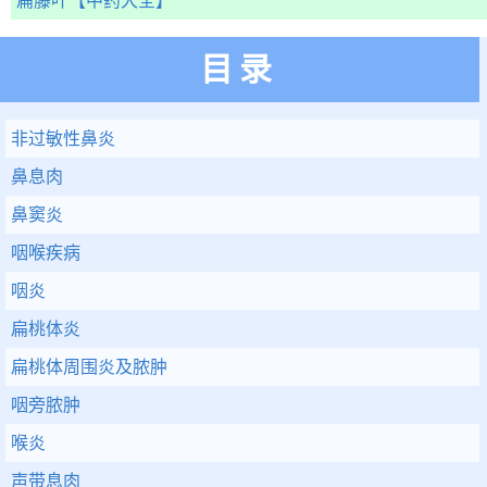
扁藤叶
【中药大全】
目录
非过敏性鼻炎
鼻息肉
鼻窦炎
咽喉疾病
咽炎
扁桃体炎
扁桃体周围炎及脓肿
咽旁脓肿
喉炎
声带息肉