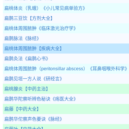
扁桃体炎（乳蛾）
《小儿常见病单验方》
扁鹊三豆饮
【方剂大全】
扁桃体周围脓肿
《临床激光治疗学》
扁鹊脉法
《脉经》
扁桃体周围脓肿
【疾病大全】
扁鹊灸法
《扁鹊心书》
扁桃体周围脓肿（peritonsillar abscess）
《耳鼻咽喉外科学
扁鹊见垣一方人说
《研经言》
扁桃腺炎
【中药主治】
扁鹊华陀察听辨色秘诀
《疡医大全》
扁藤
【中药大全】
扁鹊华佗察声色要诀
《脉经》