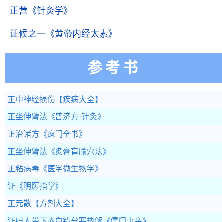
正营
《针灸学》
证候之一
《黄帝内经太素》
参考书
正中神经损伤
【疾病大全】
正坐伸臂法
《普济方·针灸》
正治诸方
《疯门全书》
正坐伸臂法
《炙膏肓腧穴法》
正粘病毒
《医学微生物学》
证
《明医指掌》
正元散
【方剂大全】
证妇人带下赤白错分寒热解
《儒门事亲》