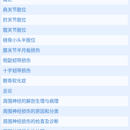
肩关节脱位
肘关节脱位
髋关节脱位
桡骨小头半脱位
膝关节半月板损伤
侧副韧带损伤
十字韧带损伤
髌骨软化症
总论
周围神经的解剖生理与病理
周围神经损伤的原因和分类
周围神经损伤的检查及诊断