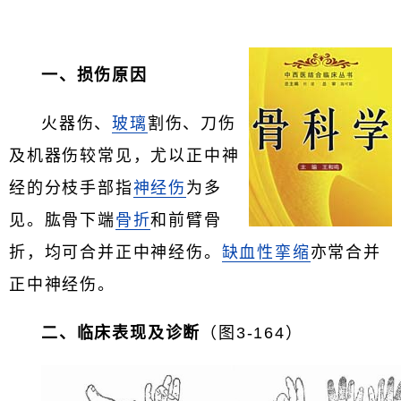
一、损伤原因
火器伤、
玻璃
割伤、刀伤
及机器伤较常见，尤以正中神
经的分枝手部指
神经伤
为多
见。肱骨下端
骨折
和前臂骨
折，均可合并正中神经伤。
缺血性挛缩
亦常合并
正中神经伤。
二、临床表现及诊断
（图3-164）