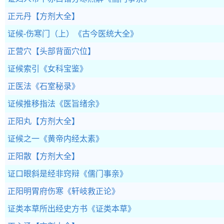
正元丹
【方剂大全】
证候-伤寒门（上）
《古今医统大全》
正营穴
【头部背面穴位】
证候索引
《女科宝鉴》
正医法
《石室秘录》
证候推移指法
《医旨绪余》
正阳丸
【方剂大全】
证候之一
《黄帝内经太素》
正阳散
【方剂大全】
证口眼斜是经非窍辩
《儒门事亲》
正阳明胃府伤寒
《轩岐救正论》
证类本草所出经史方书
《证类本草》