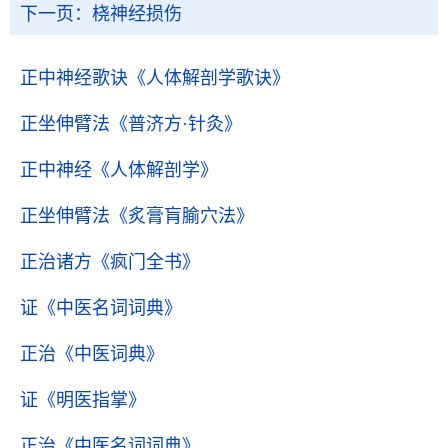
下一页：
桡神经损伤
正中神经歌诀
《人体解剖学歌诀》
正坐伸臂法
《普济方·针灸》
正中神经
《人体解剖学》
正坐伸臂法
《炙膏肓腧穴法》
正治诸方
《疯门全书》
证
《中医名词词典》
正治
《中医词典》
证
《明医指掌》
正治
《中医名词词典》