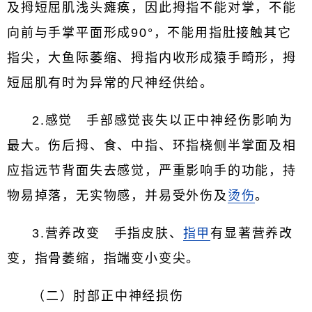
及拇短屈肌浅头瘫痪，因此拇指不能对掌，不能
向前与手掌平面形成90°，不能用指肚接触其它
指尖，大鱼际萎缩、拇指内收形成猿手畸形，拇
短屈肌有时为异常的尺神经供给。
2.感觉 手部感觉丧失以正中神经伤影响为
最大。伤后拇、食、中指、环指桡侧半掌面及相
应指远节背面失去感觉，严重影响手的功能，持
物易掉落，无实物感，并易受外伤及
烫伤
。
3.营养改变 手指皮肤、
指甲
有显著营养改
变，指骨萎缩，指端变小变尖。
（二）肘部正中神经损伤