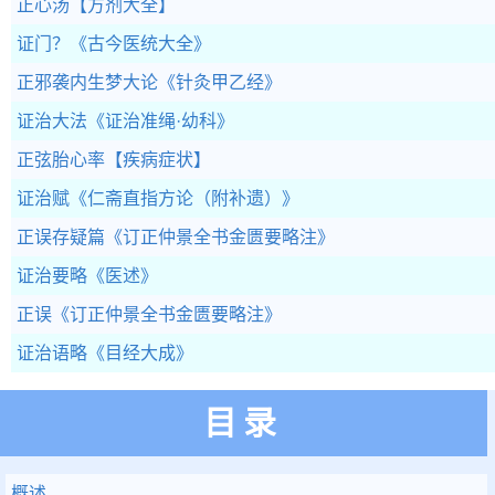
正心汤
【方剂大全】
证门？
《古今医统大全》
正邪袭内生梦大论
《针灸甲乙经》
证治大法
《证治准绳·幼科》
正弦胎心率
【疾病症状】
证治赋
《仁斋直指方论（附补遗）》
正误存疑篇
《订正仲景全书金匮要略注》
证治要略
《医述》
正误
《订正仲景全书金匮要略注》
证治语略
《目经大成》
目录
概述