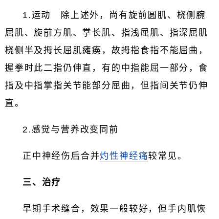
1.运动 除上述外，尚有旋前圆肌、桡侧腕
屈肌、旋前方肌、掌长肌、指浅屈肌、指深屈肌
桡侧半及拇长屈肌瘫痪，故拇指食指不能屈曲，
握拳时此二指仍伸直，有的中指能屈一部分，食
指及中指掌指关节能部分屈曲，但指间关节仍伸
直。
2.感觉与营养改变同前
正中神经伤后合并
灼性神经痛
较常见。
三、治疗
早期手术缝合，效果一般较好，但手内肌恢