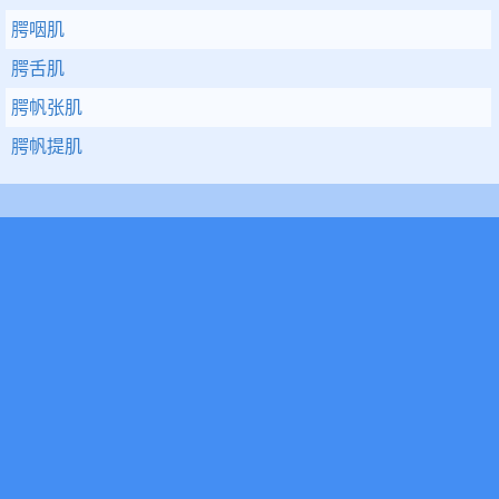
腭咽肌
腭舌肌
腭帆张肌
腭帆提肌