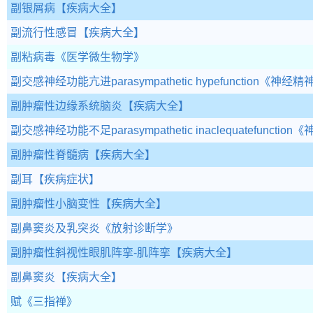
副银屑病
【疾病大全】
副流行性感冒
【疾病大全】
副粘病毒
《医学微生物学》
副交感神经功能亢进parasympathetic hypefunction
《神经精
副肿瘤性边缘系统脑炎
【疾病大全】
副交感神经功能不足parasympathetic inaclequatefunction
《
副肿瘤性脊髓病
【疾病大全】
副耳
【疾病症状】
副肿瘤性小脑变性
【疾病大全】
副鼻窦炎及乳突炎
《放射诊断学》
副肿瘤性斜视性眼肌阵挛-肌阵挛
【疾病大全】
副鼻窦炎
【疾病大全】
赋
《三指禅》