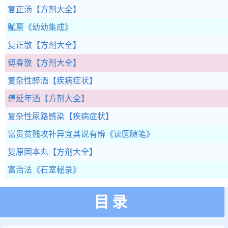
复正汤
【方剂大全】
赋禀
《幼幼集成》
复正散
【方剂大全】
傅春散
【方剂大全】
复杂性醉酒
【疾病症状】
傅延年酒
【方剂大全】
复杂性尿路感染
【疾病症状】
富贵贫贱攻补异宜其说有辨
《读医随笔》
复原固本丸
【方剂大全】
富治法
《石室秘录》
目录