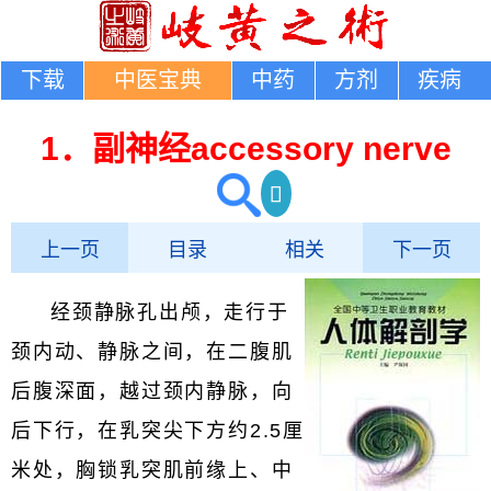
下载
中医宝典
中药
方剂
疾病
1．副神经accessory nerve
上一页
目录
相关
下一页
经颈静脉孔出颅，走行于
颈内动、静脉之间，在二腹肌
后腹深面，越过颈内静脉，向
后下行，在乳突尖下方约2.5厘
米处，胸锁乳突肌前缘上、中