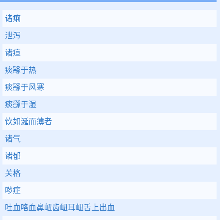
诸痢
泄泻
诸疸
痰繇于热
痰繇于风寒
痰繇于湿
饮如涎而薄者
诸气
诸郁
关格
哕症
吐血咯血鼻衄齿衄耳衄舌上出血