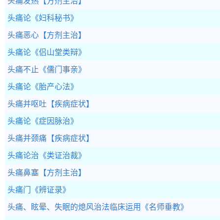
头痛发热
【方剂主治】
头痛论
《妇科秘书》
头痛恶心
【方剂主治】
头痛论
《侣山堂类辩》
头痛不止
《儒门事亲》
头痛论
《胎产心法》
头痛并呕吐
【疾病症状】
头痛论
《症因脉治》
头痛并颈痛
【疾病症状】
头痛论治
《类证治裁》
头痛鼻塞
【方剂主治】
头痛门
《辨证录》
头痛、眩晕、失眠的熄风治法临床运用
《名师垂教》