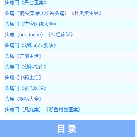
头痛门
《丹台玉案》
头痛（偏头痛 余见伤寒头痛）
《针灸资生经》
头痛门
《古今医统大全》
头痛（headache）
《神经病学》
头痛门
《幼科心法要诀》
头痛
【方剂主治】
头痛门
《幼科指南》
头痛
【中药主治】
头痛门
《张氏医通》
头痛
【疾病大全】
头痛门（凡九案）
《湖岳村叟医案》
目录