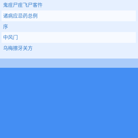
鬼疰尸疰飞尸客忤
诸病应忌药总例
序
中风门
乌梅擦牙关方