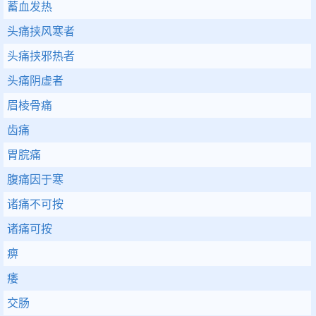
蓄血发热
头痛挟风寒者
头痛挟邪热者
头痛阴虚者
眉棱骨痛
齿痛
胃脘痛
腹痛因于寒
诸痛不可按
诸痛可按
痹
痿
交肠