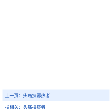
上一页：
头痛挟邪热者
搜相关：
头痛挟痰者