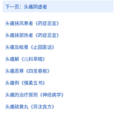
下一页：
头痛阴虚者
头痛挟风寒者
《药症忌宜》
头痛挟邪热者
《药症忌宜》
头痛及眩晕
《止园医话》
头痛解
《儿科萃精》
头痛恶寒
《四圣悬枢》
头痛例
《慎柔五书》
头痛的治疗原则
《神经病学》
头痛硫黄丸
《苏沈良方》