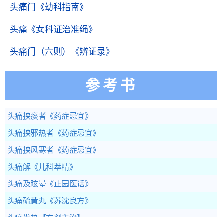
头痛门
《幼科指南》
头痛
《女科证治准绳》
头痛门（六则）
《辨证录》
参考书
头痛挟痰者
《药症忌宜》
头痛挟邪热者
《药症忌宜》
头痛挟风寒者
《药症忌宜》
头痛解
《儿科萃精》
头痛及眩晕
《止园医话》
头痛硫黄丸
《苏沈良方》