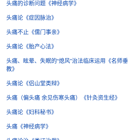
头痛的诊断问题
《神经病学》
头痛论
《症因脉治》
头痛不止
《儒门事亲》
头痛论
《胎产心法》
头痛、眩晕、失眠的“熄风”治法临床运用
《名师垂
教》
头痛论
《侣山堂类辩》
头痛（偏头痛 余见伤寒头痛）
《针灸资生经》
头痛论
《妇科秘书》
头痛
《神经病学》