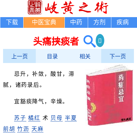
下载
中医宝典
中药
方剂
疾病
头痛挟痰者
上一页
目录
相关
下一页
忌升，补敛，酸甘，滞
腻，诸药录后。
宜豁痰降气，辛燥。
苏子
橘红
术
贝母
半夏
前胡
竹沥
天麻