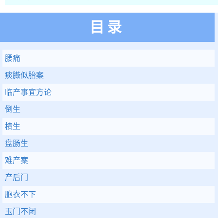
目录
腰痛
痰臌似胎案
临产事宜方论
倒生
横生
盘肠生
难产案
产后门
胞衣不下
玉门不闭