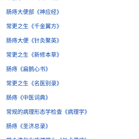
肠痔大便部
《神应经》
常更之生
《千金翼方》
肠痔大便
《针灸聚英》
常更之生
《新修本草》
肠痔
《扁鹊心书》
常更之生
《名医别录》
肠痔
《中医词典》
常规的病理形态学检查
《病理学》
肠痔
《圣济总录》