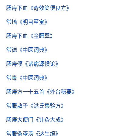
肠痔下血
《奇效简便良方》
常搐
《明目至宝》
肠痔下血
《金匮翼》
常德
《中医词典》
肠痔候
《诸病源候论》
常毒
《中医词典》
肠痔方一十五首
《外台秘要》
常服散子
《洪氏集验方》
肠痔大便门
《针灸大成》
常服条芩汤
《达生编》