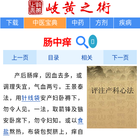
下载
中医宝典
中药
方剂
疾病
肠中痒
上一页
目录
相关
下一页
产后肠痒，因血去多，或
调理失宜，气血两亏。王景泰
法，用
针线袋
安产妇卧褥下，
勿令人见。一法，取箭锋及镞
安卧席下，勿令妇知。或以
食
盐
熬热，布袋包熨脐上，痒自