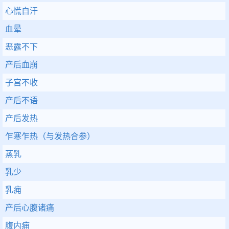
心慌自汗
血晕
恶露不下
产后血崩
子宫不收
产后不语
产后发热
乍寒乍热（与发热合参）
蒸乳
乳少
乳痈
产后心腹诸痛
腹内痈