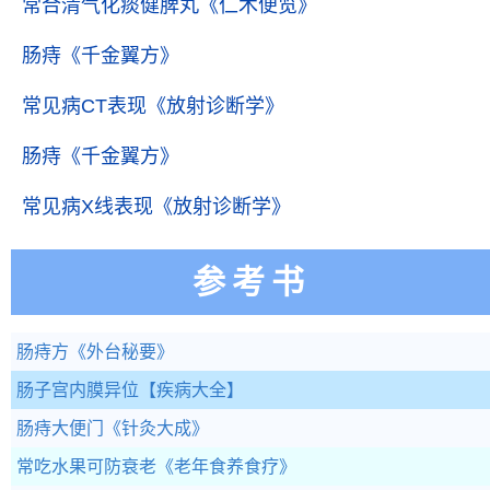
常合清气化痰健脾丸
《仁术便览》
肠痔
《千金翼方》
常见病CT表现
《放射诊断学》
肠痔
《千金翼方》
常见病X线表现
《放射诊断学》
参考书
肠痔方
《外台秘要》
肠子宫内膜异位
【疾病大全】
肠痔大便门
《针灸大成》
常吃水果可防衰老
《老年食养食疗》