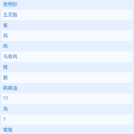
夜明砂
五灵脂
雀
鸽
鸡
乌骨鸡
雉
鹅
鹈鹕油
??
凫
?
鹭鸶