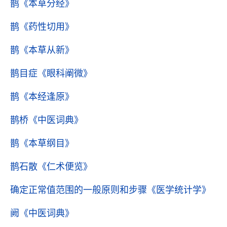
鹊
《本草分经》
鹊
《药性切用》
鹊
《本草从新》
鹊目症
《眼科阐微》
鹊
《本经逢原》
鹊桥
《中医词典》
鹊
《本草纲目》
鹊石散
《仁术便览》
确定正常值范围的一般原则和步骤
《医学统计学》
阙
《中医词典》