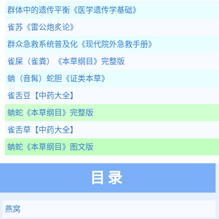
群体中的遗传平衡
《医学遗传学基础》
雀苏
《雷公炮炙论》
群众急救系统普及化
《现代院外急救手册》
雀屎（雀粪）
《本草纲目》完整版
蚺（音髯）蛇胆
《证类本草》
雀舌豆
【中药大全】
蚺蛇
《本草纲目》完整版
雀舌草
【中药大全】
蚺蛇
《本草纲目》图文版
目录
燕窝