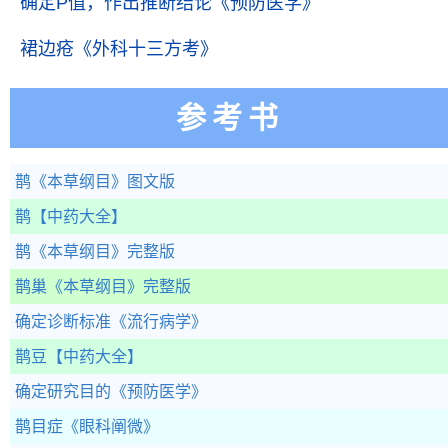
确定P值，作出推断结论
《预防医学》
裙边疮
《外科十三方考》
参考书
鹊
《本草纲目》图文版
鹊
【中药大全】
鹊
《本草纲目》完整版
鹊巢
《本草纲目》完整版
确定诊断标准
《流行病学》
鹊豆
【中药大全】
确定研究目的
《预防医学》
鹊目症
《眼科阐微》