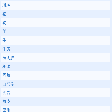
斑鸠
猪
狗
羊
牛
牛黄
黄明胶
驴溺
阿胶
白马溺
虎骨
象皮
犀角