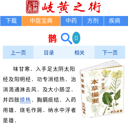
下载
中医宝典
中药
方剂
疾病
鹊
上一页
目录
相关
下一页
味甘寒．入手足太阴太阳
经及阳明经．功专消结热．治
消渴通淋去风．及大小肠涩．
并四肢
烦热
．胸膈痰结．入药
用雄．烧毛作屑．纳水中浮者
是雄．