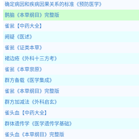
确定病因和疾病因果关系的标准
《预防医学》
鹊脑
《本草纲目》完整版
雀瓮
【中药大全】
阙疑
《医述》
雀瓮
《证类本草》
裙边疮
《外科十三方考》
雀瓮
《本草崇原》
群方备载
《医学集成》
雀瓮
《本草纲目》完整版
群方加减法
《外科启玄》
雀头血
【中药大全】
群体遗传学
《医学遗传学基础》
雀头血
《本草纲目》完整版