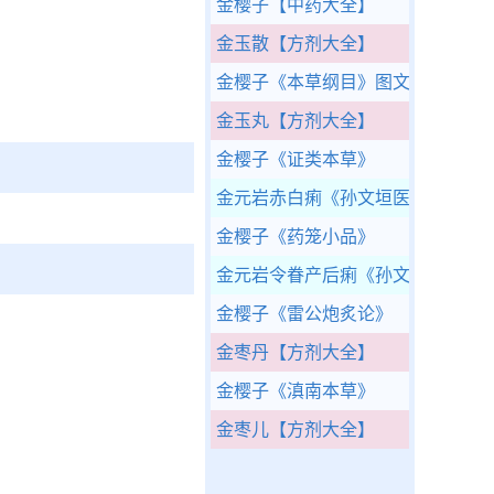
金樱子
【中药大全】
金玉散
【方剂大全】
金樱子
《本草纲目》图文版
金玉丸
【方剂大全】
金樱子
《证类本草》
金元岩赤白痢
《孙文垣医案》
金樱子
《药笼小品》
金元岩令眷产后痢
《孙文垣医案》
金樱子
《雷公炮炙论》
金枣丹
【方剂大全】
金樱子
《滇南本草》
金枣儿
【方剂大全】