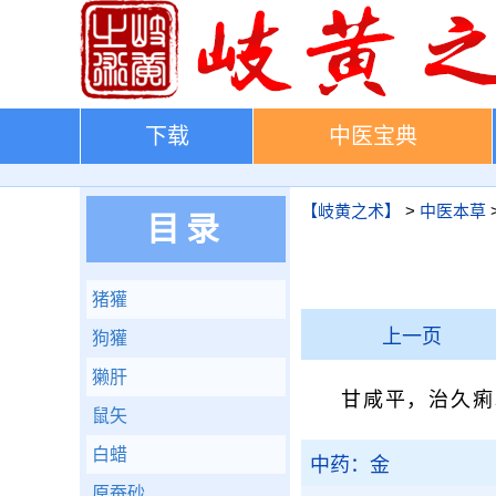
下载
中医宝典
【岐黄之术】
>
中医本草
目录
猪獾
上一页
狗獾
獭肝
甘咸平，治久痢
鼠矢
白蜡
中药：金
原蚕砂