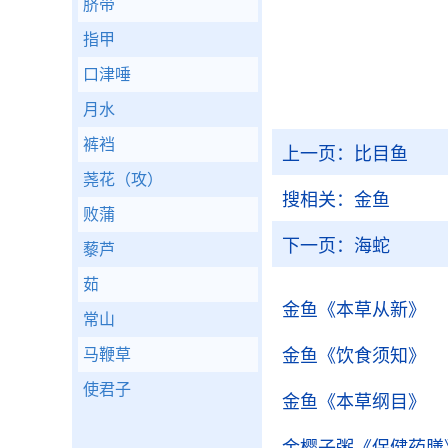
脐带
指甲
口津唾
月水
裤裆
上一页：
比目鱼
荛花（攻）
搜相关：
金鱼
败蒲
下一页：
海蛇
藜芦
茹
金鱼
《本草从新》
常山
马鞭草
金鱼
《饮食须知》
使君子
金鱼
《本草纲目》