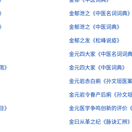
》
金郁
《中医词典》
》
金郁泄之
《中医名词词典
》
金郁泄之
《中医词典》
金郁之发
《松峰说疫》
金元四大家
《中医名词词
偈》
金元四大家
《中医词典》
金元岩赤白痢
《孙文垣医
金元岩令眷产后痢
《孙文
目》
金元医学争鸣创新的评价
金曰从革之纪
《脉诀汇辨