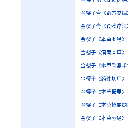
金樱子粥
《保健药膳
金樱子膏
《奇方类编
金樱子膏
《食物疗法
金樱子
《本草图经》
金樱子
《滇南本草》
金樱子
《本草乘雅半
金樱子
《药性切用》
金樱子
《本草撮要》
金樱子
《本草择要纲
金樱子
《本草分经》