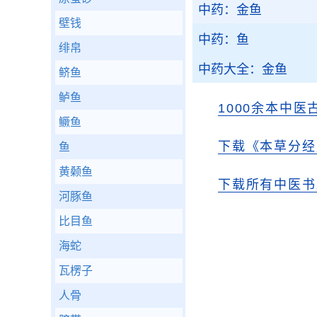
中药：金鱼
壁钱
中药：鱼
绯帛
中药大全：金鱼
鲚鱼
鲈鱼
1000余本中医
鳜鱼
下载《本草分经
鱼
黄颡鱼
下载所有中医书
河豚鱼
比目鱼
海蛇
瓦楞子
人骨