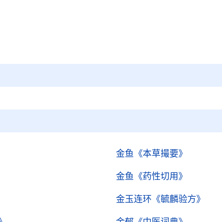
金鱼
《本草撮要》
金鱼
《药性切用》
金玉连环
《毓麟验方》