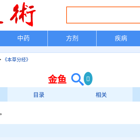
中药
方剂
疾病
>
《本草分经》
金鱼
目录
相关
。