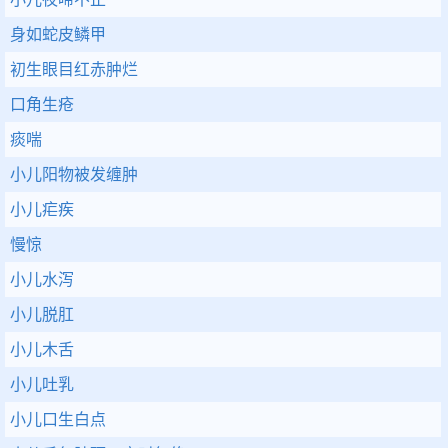
身如蛇皮鳞甲
初生眼目红赤肿烂
口角生疮
痰喘
小儿阳物被发缠肿
小儿疟疾
慢惊
小儿水泻
小儿脱肛
小儿木舌
小儿吐乳
小儿口生白点