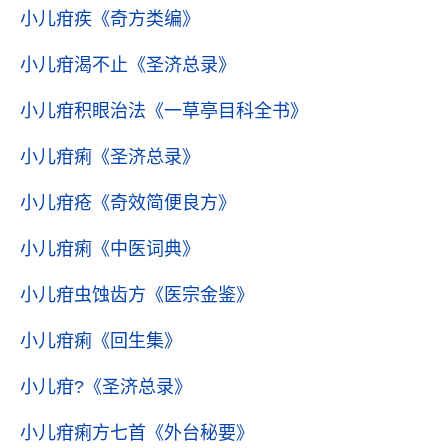
小儿疳疾
《奇方类编》
小儿疳渴不止
《圣济总录》
小儿疳积眼治法
《一草亭目科全书》
小儿疳痢
《圣济总录》
小儿疳疮
《奇效简便良方》
小儿疳痢
《中医词典》
小儿疳虫蚀齿方
《医宗金鉴》
小儿疳痢
《回生集》
小儿疳?
《圣济总录》
小儿疳痢方七首
《外台秘要》