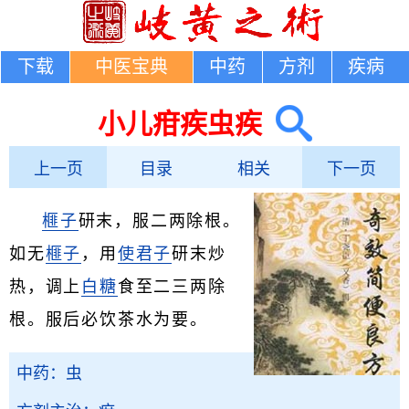
下载
中医宝典
中药
方剂
疾病
小儿疳疾虫疾
上一页
目录
相关
下一页
榧子
研末，服二两除根。
如无
榧子
，用
使君子
研末炒
热，调上
白糖
食至二三两除
根。服后必饮茶水为要。
中药：虫