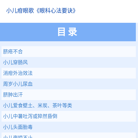
小儿疳眼歌
《眼科心法要诀》
目录
脐疮不合
小儿穿肠风
消疳外治效法
周岁小儿尿血
脐肿出汗
小儿爱食壁土、米炭、茶叶等类
小儿中暑吐泻或猝然昏倒
小儿头面胎毒
小儿夜啼不止