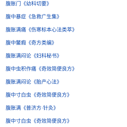
腹胀门
《幼科切要》
腹中暴症
《急救广生集》
腹胀满痛
《伤寒标本心法类萃》
腹中鳖瘕
《奇方类编》
腹胀满闷论
《妇科秘书》
腹中虫积作痛
《奇效简便良方》
腹胀满闷论
《胎产心法》
腹中寸白虫
《奇效简便良方》
腹胀满
《普济方·针灸》
腹中寸白虫
《奇效简便良方》