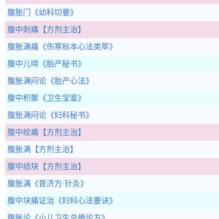
腹胀门
《幼科切要》
腹中刺痛
【方剂主治】
腹胀满痛
《伤寒标本心法类萃》
腹中儿啼
《胎产秘书》
腹胀满闷论
《胎产心法》
腹中积聚
《卫生宝鉴》
腹胀满闷论
《妇科秘书》
腹中绞痛
【方剂主治】
腹胀满
【方剂主治】
腹中结块
【方剂主治】
腹胀满
《普济方·针灸》
腹中块痛证治
《妇科心法要诀》
腹胀论
《小儿卫生总微论方》