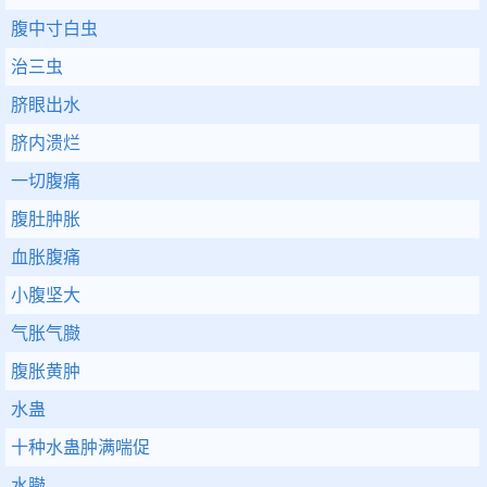
腹中寸白虫
治三虫
脐眼出水
脐内溃烂
一切腹痛
腹肚肿胀
血胀腹痛
小腹坚大
气胀气臌
腹胀黄肿
水蛊
十种水蛊肿满喘促
水臌