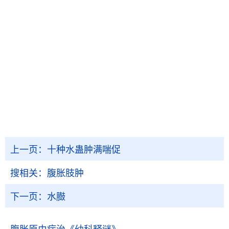
上一页：
十种水蛊肿满喘促
搜相关：
腹胀肢肿
下一页：
水臌