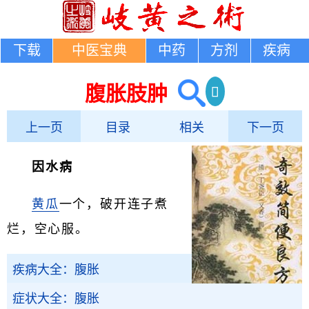
下载
中医宝典
中药
方剂
疾病
腹胀肢肿
上一页
目录
相关
下一页
因水病
黄瓜
一个，破开连子煮
烂，空心服。
疾病大全：腹胀
症状大全：腹胀