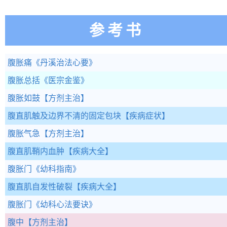
参考书
腹胀痛
《丹溪治法心要》
腹胀总括
《医宗金鉴》
腹胀如鼓
【方剂主治】
腹直肌触及边界不清的固定包块
【疾病症状】
腹胀气急
【方剂主治】
腹直肌鞘内血肿
【疾病大全】
腹胀门
《幼科指南》
腹直肌自发性破裂
【疾病大全】
腹胀门
《幼科心法要诀》
腹中
【方剂主治】