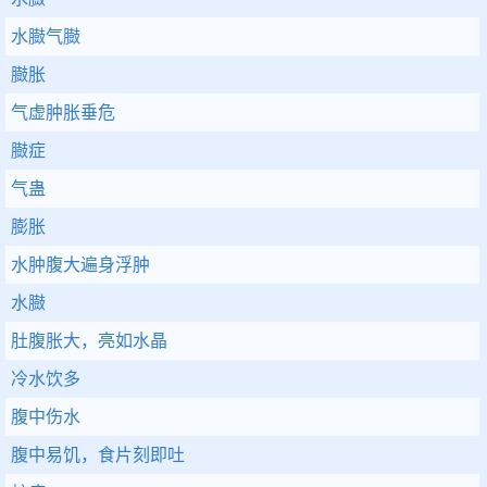
水臌气臌
臌胀
气虚肿胀垂危
臌症
气蛊
膨胀
水肿腹大遍身浮肿
水臌
肚腹胀大，亮如水晶
冷水饮多
腹中伤水
腹中易饥，食片刻即吐