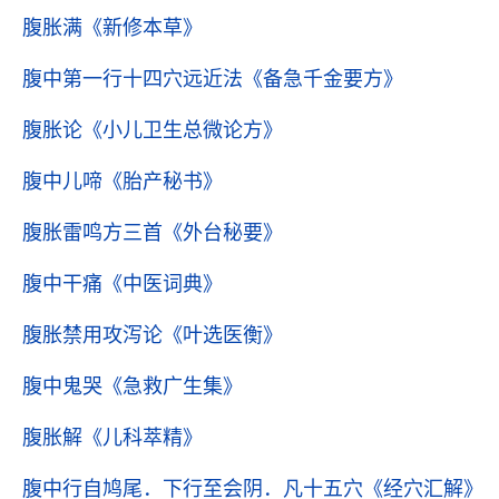
腹胀满
《新修本草》
腹中第一行十四穴远近法
《备急千金要方》
腹胀论
《小儿卫生总微论方》
腹中儿啼
《胎产秘书》
腹胀雷鸣方三首
《外台秘要》
腹中干痛
《中医词典》
腹胀禁用攻泻论
《叶选医衡》
腹中鬼哭
《急救广生集》
腹胀解
《儿科萃精》
腹中行自鸠尾．下行至会阴．凡十五穴
《经穴汇解》