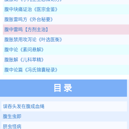
腹中块痛证治
《医宗金鉴》
腹胀雷鸣方
《外台秘要》
腹中雷鸣
【方剂主治】
腹胀禁用攻泻论
《叶选医衡》
腹中论
《素问悬解》
腹胀解
《儿科萃精》
腹中论篇
《冯氏锦囊秘录》
目录
误吞头发在腹成血绳
腹生虫即
脐虫怪病