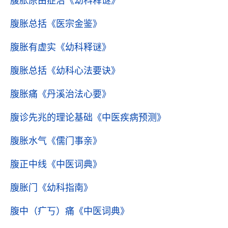
腹胀原由症治
《幼科释谜》
腹胀总括
《医宗金鉴》
腹胀有虚实
《幼科释谜》
腹胀总括
《幼科心法要诀》
腹胀痛
《丹溪治法心要》
腹诊先兆的理论基础
《中医疾病预测》
腹胀水气
《儒门事亲》
腹正中线
《中医词典》
腹胀门
《幼科指南》
腹中（疒丂）痛
《中医词典》