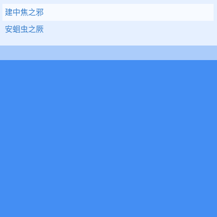
建中焦之邪
安蛔虫之厥