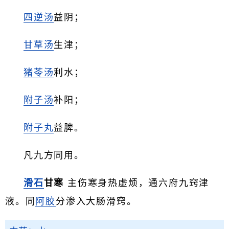
四逆汤
益阴；
甘草汤
生津；
猪苓汤
利水；
附子汤
补阳；
附子丸
益脾。
凡九方同用。
滑石
甘寒
主伤寒身热虚烦，通六府九窍津
液。同
阿胶
分渗入大肠滑窍。