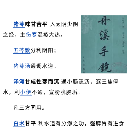
猪苓
味甘苦平
入太阴少阴
之经，主
伤寒
温疫大热。
五苓散
分利阴阳；
猪苓汤
通调水道。
泽泻
甘咸性寒而沉
通小肠遗沥，逐三焦停
水，利
小便
不通，宣膀胱胞垢。
凡三方同用。
白术
甘平
利水道有分渗之功，强脾胃有进食