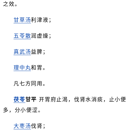
之效。
甘草汤
利津液；
五苓散
润虚燥；
真武汤
益脾；
理中丸
和胃。
凡七方同用。
茯苓
甘平
开胃府止渴，伐肾水消痰，止小便
多，分小便涩。
大枣汤
伐肾；