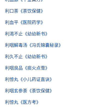
利口茶
《茶饮保健》
利血平
《医院药学》
利渴不止
《幼幼新书》
利咽解毒汤
《冯氏锦囊秘录》
利久不止
《幼幼新书》
利咽良品
《痰火点雪》
利惊丸
《小儿药证直诀》
利咽玄参茶
《茶饮保健》
利惊丸
《医方考》