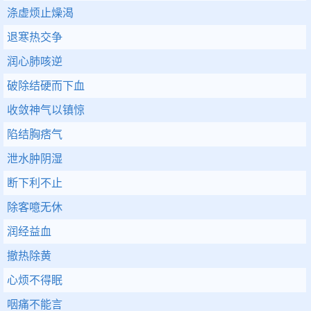
涤虚烦止燥渴
退寒热交争
润心肺咳逆
破除结硬而下血
收敛神气以镇惊
陷结胸痞气
泄水肿阴湿
断下利不止
除客噫无休
润经益血
撤热除黄
心烦不得眠
咽痛不能言