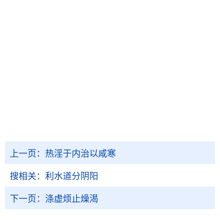
上一页：
热淫于内治以咸寒
搜相关：
利水道分阴阳
下一页：
涤虚烦止燥渴