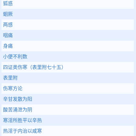
狐惑
蛔厥
两感
咽痛
身痛
小便不利数
四证类伤寒（表里附七十五）
表里附
伤寒方论
辛甘发散为阳
酸苦涌泄为阴
寒淫所胜平以辛热
热淫于内治以咸寒