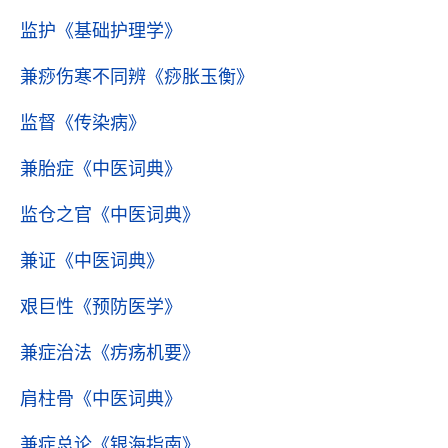
监护
《基础护理学》
兼痧伤寒不同辨
《痧胀玉衡》
监督
《传染病》
兼胎症
《中医词典》
监仓之官
《中医词典》
兼证
《中医词典》
艰巨性
《预防医学》
兼症治法
《疠疡机要》
肩柱骨
《中医词典》
兼症总论
《银海指南》