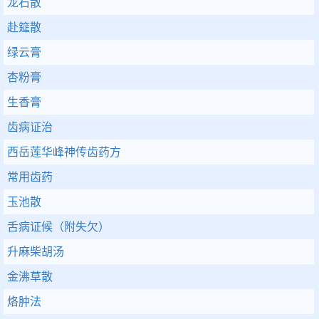
龙石散
赴筵散
绿云膏
杏粉膏
生香膏
齿病证治
西岳莲华峰神传齿药方
常用齿药
玉池散
舌病证候（附失欠）
升麻柴胡汤
金沸草散
烙肿法