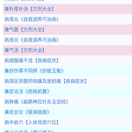
兼朴厚朴汤
【方剂大全】
肩周炎
《自我调养巧治病》
兼气散
【方剂大全】
肩周炎
《自我调养巧治病》
兼气汤
【方剂大全】
肩周酸痛不适
【疾病症状】
兼痧伤寒不同辨
《痧胀玉衡》
肩周区弥散的钝痛及放射痛
【疾病症状】
兼症治法
《疠疡机要》
肩肿痛
《扁鹊神应针灸玉龙经》
兼症总论
《银海指南》
肩中俞穴
【人体背部穴位】