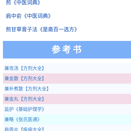
煎
《中医词典》
肩中俞
《中医词典》
煎甘草膏子法
《是斋百一选方》
参考书
兼攻汤
【方剂大全】
兼金散
【方剂大全】
兼补煮散
【方剂大全】
兼金丸
【方剂大全】
监护
《基础护理学》
兼略
《张氏医通》
肩周炎
【疾病大全】