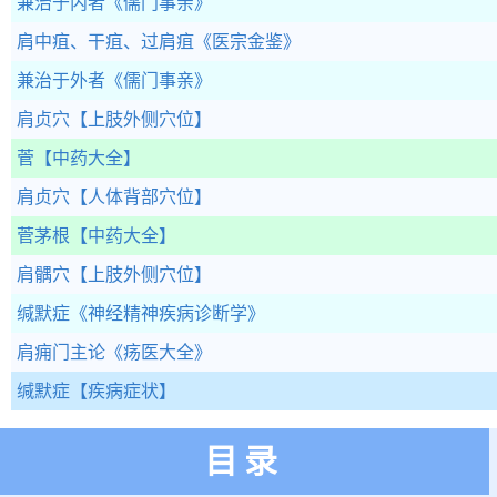
兼治于内者
《儒门事亲》
肩中疽、干疽、过肩疽
《医宗金鉴》
兼治于外者
《儒门事亲》
肩贞穴
【上肢外侧穴位】
菅
【中药大全】
肩贞穴
【人体背部穴位】
菅茅根
【中药大全】
肩髃穴
【上肢外侧穴位】
缄默症
《神经精神疾病诊断学》
肩痈门主论
《疡医大全》
缄默症
【疾病症状】
目录