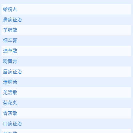
蛤粉丸
鼻病证治
羊肺散
细辛膏
通草散
粉黄膏
唇病证治
清脾汤
羌活散
菊花丸
青灰散
口病证治