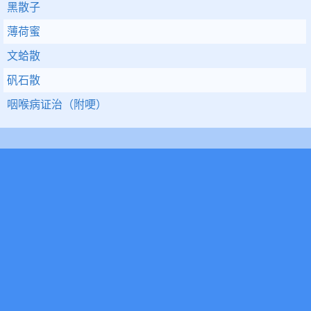
黑散子
薄荷蜜
文蛤散
矾石散
咽喉病证治（附哽）