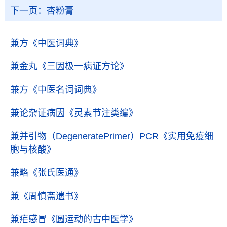
下一页：
杏粉膏
兼方
《中医词典》
兼金丸
《三因极一病证方论》
兼方
《中医名词词典》
兼论杂证病因
《灵素节注类编》
兼并引物（DegeneratePrimer）PCR
《实用免疫细
胞与核酸》
兼略
《张氏医通》
兼
《周慎斋遗书》
兼疟感冒
《圆运动的古中医学》