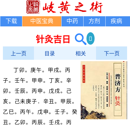
下载
中医宝典
中药
方剂
疾病
针灸吉日
上一页
目录
相关
下一页
丁卯。庚午。甲戌。丙
子。壬午。甲申。丁亥。辛
卯。壬辰。丙申。戊戌。己
亥。己未庚子．辛丑。甲辰。
乙巳。丙午。戊申。壬子。癸
丑。乙卯。丙辰。壬戌。丙