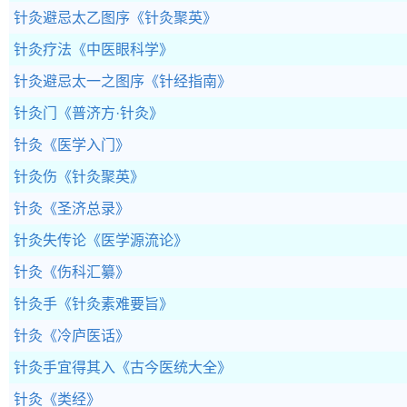
针灸避忌太乙图序
《针灸聚英》
针灸疗法
《中医眼科学》
针灸避忌太一之图序
《针经指南》
针灸门
《普济方·针灸》
针灸
《医学入门》
针灸伤
《针灸聚英》
针灸
《圣济总录》
针灸失传论
《医学源流论》
针灸
《伤科汇纂》
针灸手
《针灸素难要旨》
针灸
《冷庐医话》
针灸手宜得其入
《古今医统大全》
针灸
《类经》