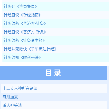
针灸死
《洗冤集录》
针经直说
《针经指南》
针灸须药
《普济方·针灸》
针经直说
《普济方·针灸》
针灸须药
《针灸资生经》
针经井荥歌诀
《子午流注针经》
针灸须知
《喉科秘诀》
目录
十二支人神所在诸法
每月血支
避人神等法