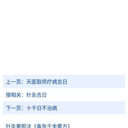
上一页：
天医取师疗病吉日
搜相关：
针灸吉日
下一页：
十干日不治病
针灸黄胆法
《备急千金要方》