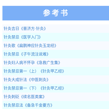
参考书
针灸吉日
《普济方·针灸》
针灸禁忌
《医学入门》
针灸歌
《扁鹊神应针灸玉龙经》
针灸禁忌
《子午流注说难》
针灸妇人病不怀孕
《急救广生集》
针灸禁忌第一（上）
《针灸甲乙经》
针灸大成针法
《中医刺灸》
针灸禁忌第一（下）
《针灸甲乙经》
针灸刺砭
《续名医类案》
针灸禁忌法
《备急千金要方》