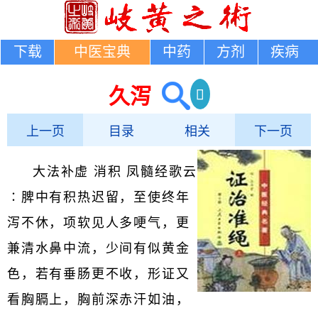
下载
中医宝典
中药
方剂
疾病
久泻
上一页
目录
相关
下一页
大法补虚 消积 凤髓经歌云
∶脾中有积热迟留，至使终年
泻不休，项软见人多哽气，更
兼清水鼻中流，少间有似黄金
色，若有垂肠更不收，形证又
看胸膈上，胸前深赤汗如油，