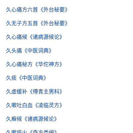
久心痛方六首
《外台秘要》
久无子方五首
《外台秘要》
久心痛候
《诸病源候论》
久头痛
《中医词典》
久心痛秘方
《华佗神方》
久痰
《中医词典》
久虚缓补
《傅青主男科》
久嗽吐白血
《凌临灵方》
久癣候
《诸病源候论》
久嗽痰火
《奇方类编》