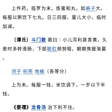
上件药，捣罗为末，炼蜜和丸，如
麻子
大。
每服以粥饮下七丸，日三四服，量儿大小，临时
加减。
〔谭氏〕
斗门散
歌曰∶小儿泻利甚青黄，久
患时多转滑肠，下部
脱肛
频努咽，朝朝焦瘦渐羸
。
诃子
枳壳
地榆
（各等分）
上为末。每服一钱，米饮调下，一岁以下半
钱。
《婴孺》
龙骨汤
治下利不住。