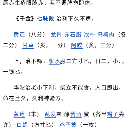
唇赤生疮眼脉赤，若不调脾命即休。
《千金》
七味散
治利下久不瘥。
黄连
（八分）
龙骨
赤石脂
浓朴
乌梅肉
（各
二分）
甘草
（炙，一分）
阿胶
（炙，三分）
上，治下筛。
浆水
服二方寸匕，日二，小儿
一钱匕。
华陀治老小下利，柴立不能食，入口即出，
命在旦夕，久利神验方。
黄连
（末）
乱发
灰 醇
苦酒
蜜（各半
鸡子
壳
许）
白蜡
（方寸匕）
鸡子黄
（一枚）