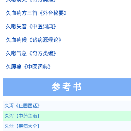
久血痢方三首
《外台秘要》
久嗽失音
《中医词典》
久血痢候
《诸病源候论》
久嗽气急
《奇方类编》
久腰痛
《中医词典》
参考书
久泻
《止园医话》
久泻
【中药主治】
久泄
【疾病大全】