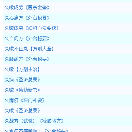
久嗽成劳
《医宗金鉴》
久心痛方
《外台秘要》
久嗽成劳
《妇科心法要诀》
久血痢方
《外台秘要》
久嗽不止丸
【方剂大全】
久腰痛方
《外台秘要》
久嗽
【方剂主治】
久痈
《圣济总录》
久嗽
《幼幼新书》
久雨疫
《医门补要》
久嗽
《圣济总录》
久战方（试验）
《毓麟验方》
久水痢不瘥肠垢方
《外台秘要》