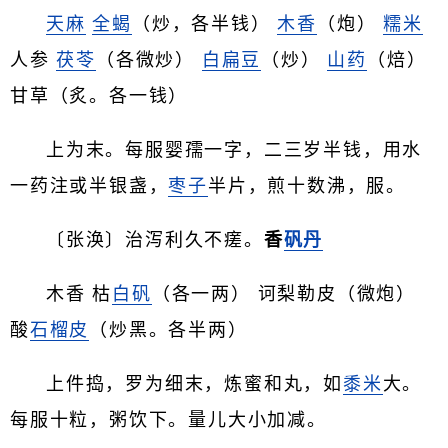
天麻
全蝎
（炒，各半钱）
木香
（炮）
糯米
人参
茯苓
（各微炒）
白扁豆
（炒）
山药
（焙）
甘草（炙。各一钱）
上为末。每服婴孺一字，二三岁半钱，用水
一药注或半银盏，
枣子
半片，煎十数沸，服。
〔张涣〕治泻利久不瘥。
香
矾丹
木香 枯
白矾
（各一两） 诃梨勒皮（微炮）
酸
石榴皮
（炒黑。各半两）
上件捣，罗为细末，炼蜜和丸，如
黍米
大。
每服十粒，粥饮下。量儿大小加减。