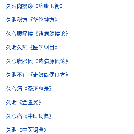
久泻肉瘦痧
《痧胀玉衡》
久泄秘方
《华佗神方》
久心腹痛候
《诸病源候论》
久泄久痢
《医学纲目》
久心腹胀候
《诸病源候论》
久泄不止
《奇效简便良方》
久心痛
《圣济总录》
久泄
《金匮翼》
久心痛
《中医词典》
久泄
《中医词典》