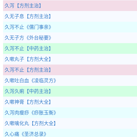
久泻
【方剂主治】
久无子息
【方剂主治】
久泻不止
《儒门事亲》
久无子方
《外台秘要》
久泻不止
【中药主治】
久嗽丸子
【方剂大全】
久泻不止
【方剂主治】
久嗽吐白血
《凌临灵方》
久泻久痢
【中药主治】
久嗽神膏
【方剂大全】
久泻肉瘦痧
《痧胀玉衡》
久嗽噙化丸
【方剂大全】
久心痛
《圣济总录》