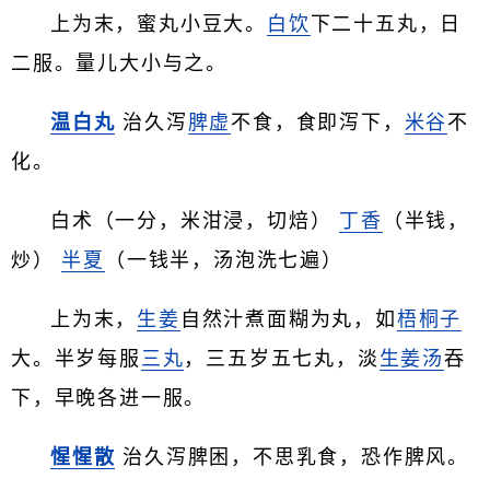
上为末，蜜丸小豆大。
白饮
下二十五丸，日
二服。量儿大小与之。
温白丸
治久泻
脾虚
不食，食即泻下，
米谷
不
化。
白术（一分，米泔浸，切焙）
丁香
（半钱，
炒）
半夏
（一钱半，汤泡洗七遍）
上为末，
生姜
自然汁煮面糊为丸，如
梧桐子
大。半岁每服
三丸
，三五岁五七丸，淡
生姜汤
吞
下，早晚各进一服。
惺惺散
治久泻脾困，不思乳食，恐作脾风。