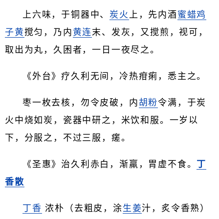
上六味，于铜器中、
炭火
上，先内酒
蜜蜡
鸡
子黄
搅匀，乃内
黄连
末、发灰，又搅煎，视可，
取出为丸，久困者，一日一夜尽之。
《外台》疗久利无间，冷热疳痢，悉主之。
枣一枚去核，勿令皮破，内
胡粉
令满，于炭
火中烧如炭，瓷器中研之，米饮和服。一岁以
下，分服之，不过三服，瘥。
《圣惠》治久利赤白，渐羸，胃虚不食。
丁
香散
丁香
浓朴（去粗皮，涂
生姜
汁，炙令香熟）