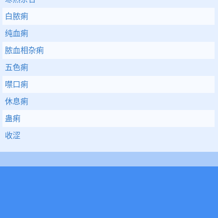
白脓痢
纯血痢
脓血相杂痢
五色痢
噤口痢
休息痢
蛊痢
收涩