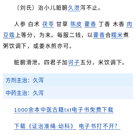
〔刘氏〕治小儿脏腑
久泄
泻不止。
人参 白术
茯苓
甘草
陈皮
藿香
丁香 木香
肉
豆蔻
上等分，为末。每服二钱，以
藿香
合
糯米
煮
粥饮调下，或姜水煎亦可。
脏腑滑泄。四君子加
诃子
五分，米饮调下。
方剂主治：久泻
中药主治：久泻
1000余本中医古籍txt电子书免费下载
下载《证治准绳·幼科》
电子书打不开？