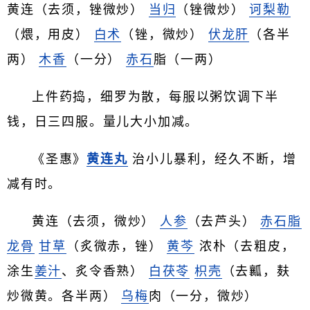
黄连（去须，锉微炒）
当归
（锉微炒）
诃梨勒
（煨，用皮）
白术
（锉，微炒）
伏龙肝
（各半
两）
木香
（一分）
赤石
脂（一两）
上件药捣，细罗为散，每服以粥饮调下半
钱，日三四服。量儿大小加减。
《圣惠》
黄连丸
治小儿暴利，经久不断，增
减有时。
黄连（去须，微炒）
人参
（去芦头）
赤石脂
龙骨
甘草
（炙微赤，锉）
黄芩
浓朴（去粗皮，
涂生
姜汁
、炙令香熟）
白茯苓
枳壳
（去瓤，麸
炒微黄。各半两）
乌梅
肉（一分，微炒）