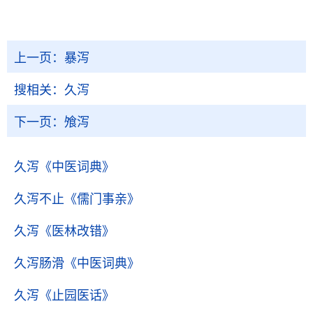
上一页：
暴泻
搜相关：
久泻
下一页：
飧泻
久泻
《中医词典》
久泻不止
《儒门事亲》
久泻
《医林改错》
久泻肠滑
《中医词典》
久泻
《止园医话》