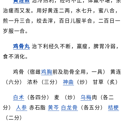
黄连煎
治冷热利，经时不止，体羸不堪，余
治瘥而又发。用好黄连二两，水七升，蜜八合，
煎一升三合，绞去滓，百日儿服半合，二百日一
岁服一合。
鸡骨丸
治下利经久不断，羸瘦，脾胃冷弱，
食不消化。
鸡骨（宿雌
鸡胸
前及肋骨全用，一具） 黄连
（六分） 浓朴（三分）
神曲
（炒） 甘草（炙）
白术
（各四分） 麦 （炒）
乌梅
肉（各二
分）
人参
赤石脂
黄芩
白龙骨
（各五分）
桔梗
（二分）