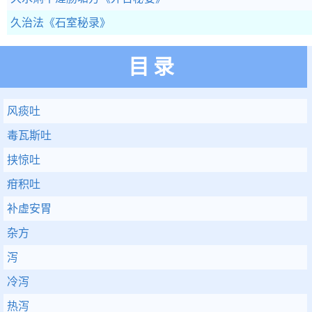
久治法
《石室秘录》
目录
风痰吐
毒瓦斯吐
挟惊吐
疳积吐
补虚安胃
杂方
泻
冷泻
热泻