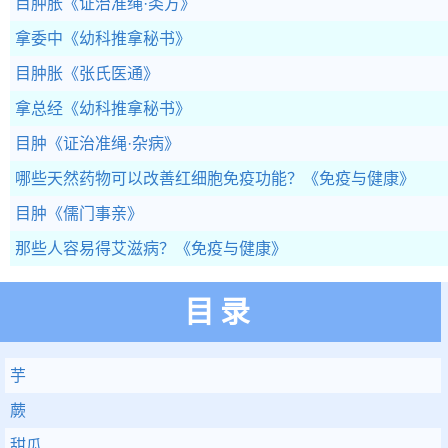
目肿胀
《证治准绳·类方》
拿委中
《幼科推拿秘书》
目肿胀
《张氏医通》
拿总经
《幼科推拿秘书》
目肿
《证治准绳·杂病》
哪些天然药物可以改善红细胞免疫功能？
《免疫与健康》
目肿
《儒门事亲》
那些人容易得艾滋病？
《免疫与健康》
目录
芋
蕨
甜瓜