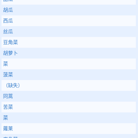
胡瓜
西瓜
丝瓜
豆角菜
胡萝卜
菜
菠菜
（缺失）
同蒿
苦菜
菜
蕹莱