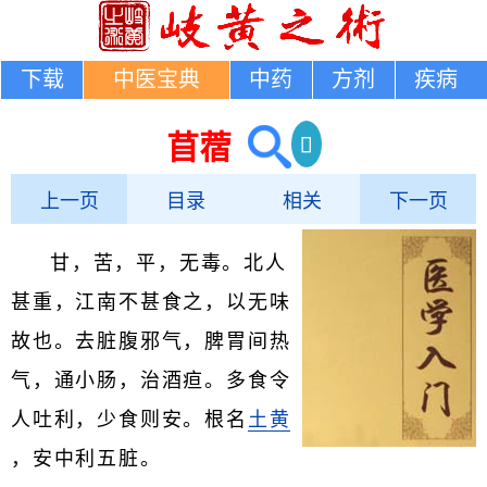
下载
中医宝典
中药
方剂
疾病
苜蓿
上一页
目录
相关
下一页
甘，苦，平，无毒。北人
甚重，江南不甚食之，以无味
故也。去脏腹邪气，脾胃间热
气，通小肠，治酒疸。多食令
人吐利，少食则安。根名
土黄
，安中利五脏。