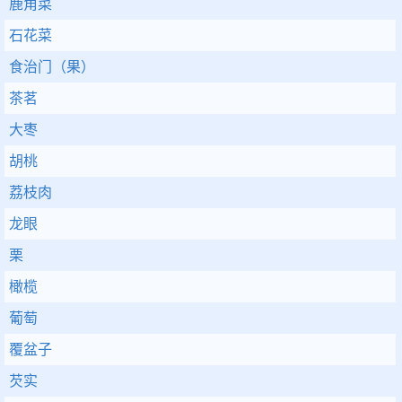
鹿角菜
石花菜
食治门（果）
茶茗
大枣
胡桃
荔枝肉
龙眼
栗
橄榄
葡萄
覆盆子
芡实