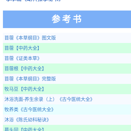
参考书
苜蓿
《本草纲目》图文版
苜蓿
【中药大全】
苜蓿
《证类本草》
苜蓿根
【中药大全】
苜蓿
《本草纲目》完整版
牧马豆
【中药大全】
沐浴洗面-养生余录（上）
《古今医统大全》
牧养类
《古今医统大全》
沐浴
《陈氏幼科秘诀》
墓头回
【中药大全】