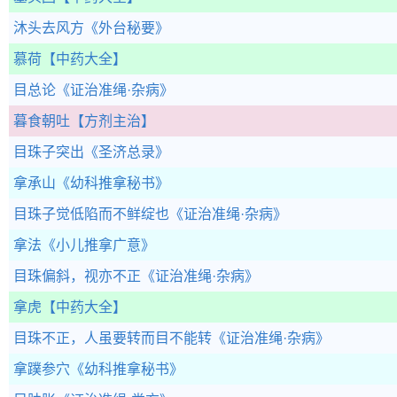
沐头去风方
《外台秘要》
慕荷
【中药大全】
目总论
《证治准绳·杂病》
暮食朝吐
【方剂主治】
目珠子突出
《圣济总录》
拿承山
《幼科推拿秘书》
目珠子觉低陷而不鲜绽也
《证治准绳·杂病》
拿法
《小儿推拿广意》
目珠偏斜，视亦不正
《证治准绳·杂病》
拿虎
【中药大全】
目珠不正，人虽要转而目不能转
《证治准绳·杂病》
拿蹼参穴
《幼科推拿秘书》