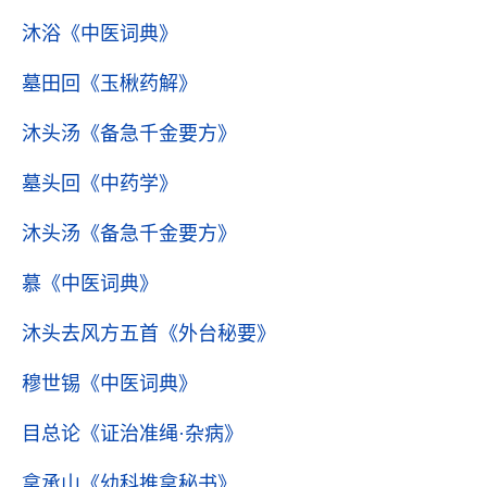
沐浴
《中医词典》
墓田回
《玉楸药解》
沐头汤
《备急千金要方》
墓头回
《中药学》
沐头汤
《备急千金要方》
慕
《中医词典》
沐头去风方五首
《外台秘要》
穆世锡
《中医词典》
目总论
《证治准绳·杂病》
拿承山
《幼科推拿秘书》