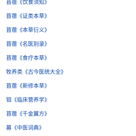
苜蓿
《饮食须知》
苜蓿
《证类本草》
苜蓿
《本草衍义》
苜蓿
《名医别录》
苜蓿
《食疗本草》
牧养类
《古今医统大全》
苜蓿
《新修本草》
钼
《临床营养学》
苜蓿
《千金翼方》
募
《中医词典》