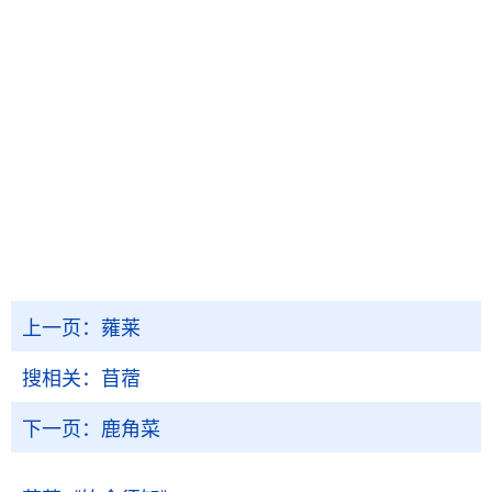
上一页：
蕹莱
搜相关：
苜蓿
下一页：
鹿角菜