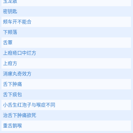
玉龙散
密钥匙
颊车开不能合
下颊落
舌蕈
上疳疮口中烂方
上疳方
消瘰丸奇效方
舌下肿痛
舌下痰包
小舌生红泡子与喉症不同
治舌下肿痛欲死
重舌鹅喉