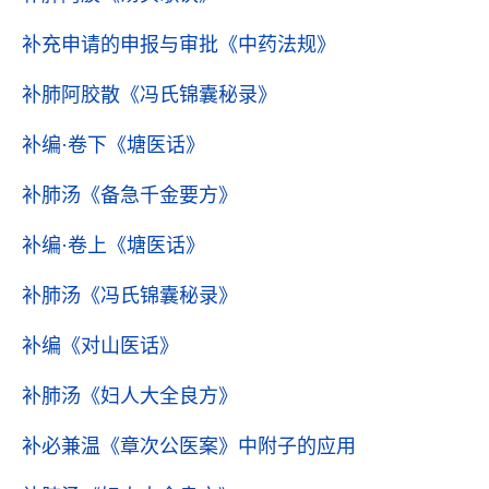
补充申请的申报与审批
《中药法规》
补肺阿胶散
《冯氏锦囊秘录》
补编·卷下
《塘医话》
补肺汤
《备急千金要方》
补编·卷上
《塘医话》
补肺汤
《冯氏锦囊秘录》
补编
《对山医话》
补肺汤
《妇人大全良方》
补必兼温
《章次公医案》中附子的应用