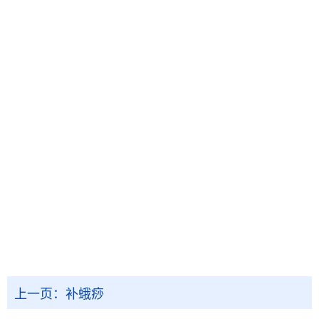
上一页：
补蛾痧