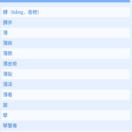
膊（bǎng，音榜）
膊井
薄
薄疾
薄厥
薄皮疮
薄贴
薄泽
薄着
跛
擘
擘蟹毒