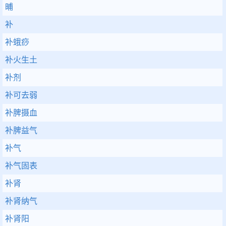
晡
补
补蛾痧
补火生土
补剂
补可去弱
补脾摄血
补脾益气
补气
补气固表
补肾
补肾纳气
补肾阳