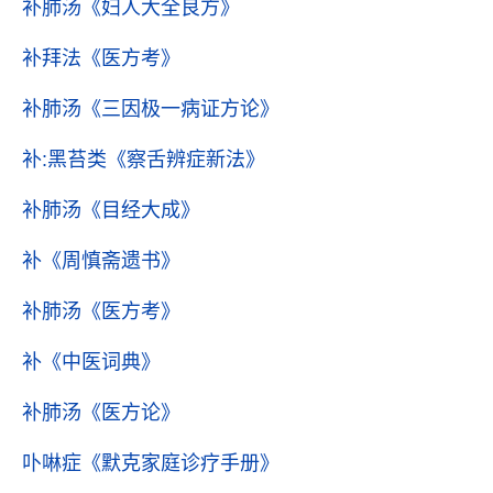
补肺汤
《妇人大全良方》
补拜法
《医方考》
补肺汤
《三因极一病证方论》
补:黑苔类
《察舌辨症新法》
补肺汤
《目经大成》
补
《周慎斋遗书》
补肺汤
《医方考》
补
《中医词典》
补肺汤
《医方论》
卟啉症
《默克家庭诊疗手册》