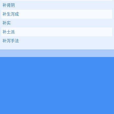
补肾阴
补生泻成
补实
补土派
补泻手法