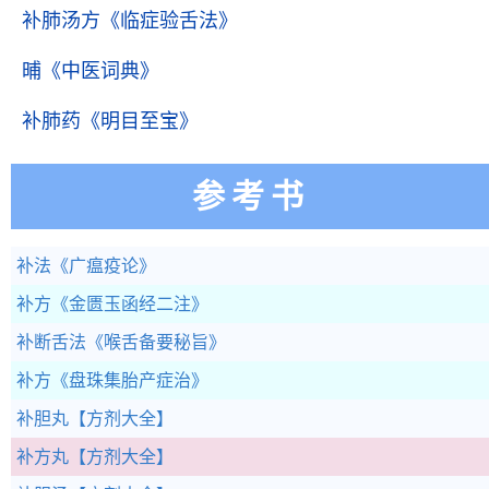
补肺汤方
《临症验舌法》
晡
《中医词典》
补肺药
《明目至宝》
参考书
补法
《广瘟疫论》
补方
《金匮玉函经二注》
补断舌法
《喉舌备要秘旨》
补方
《盘珠集胎产症治》
补胆丸
【方剂大全】
补方丸
【方剂大全】