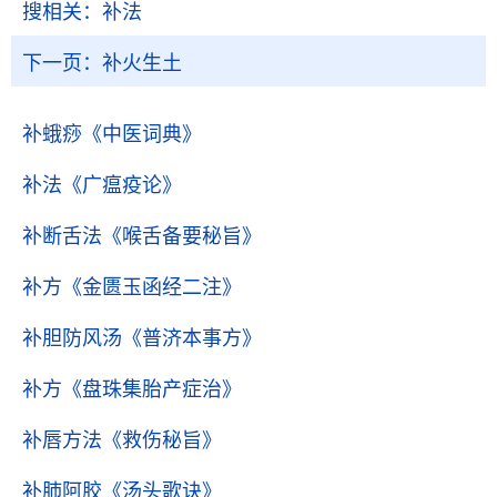
搜相关：
补法
下一页：
补火生土
补蛾痧
《中医词典》
补法
《广瘟疫论》
补断舌法
《喉舌备要秘旨》
补方
《金匮玉函经二注》
补胆防风汤
《普济本事方》
补方
《盘珠集胎产症治》
补唇方法
《救伤秘旨》
补肺阿胶
《汤头歌诀》