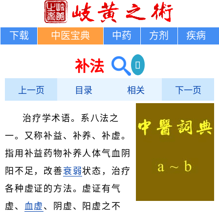
下载
中医宝典
中药
方剂
疾病
补法
上一页
目录
相关
下一页
治疗学术语。系八法之
一。又称补益、补养、补虚。
指用补益药物补养人体气血阴
阳不足，改善
衰弱
状态，治疗
各种虚证的方法。虚证有气
虚、
血虚
、阴虚、阳虚之不