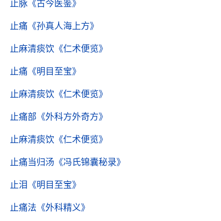
止脉
《古今医鉴》
止痛
《孙真人海上方》
止麻清痰饮
《仁术便览》
止痛
《明目至宝》
止麻清痰饮
《仁术便览》
止痛部
《外科方外奇方》
止麻清痰饮
《仁术便览》
止痛当归汤
《冯氏锦囊秘录》
止泪
《明目至宝》
止痛法
《外科精义》