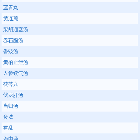
蓝青丸
黄连煎
柴胡通塞汤
赤石脂汤
香豉汤
黄柏止泄汤
人参续气汤
茯苓丸
伏龙肝汤
当归汤
灸法
霍乱
治中汤