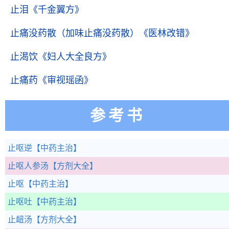
止泪
《千金翼方》
止痛没药散（加味止痛没药散）
《医林改错》
止渴饮
《妇人大全良方》
止痛药
《审视瑶函》
参考书
止呕逆
【中药主治】
止呕人参汤
【方剂大全】
止呕
【中药主治】
止呕吐
【中药主治】
止衄汤
【方剂大全】