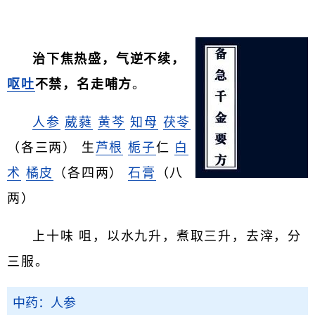
治下焦热盛，气逆不续，
呕吐
不禁，名走哺方
。
人参
葳蕤
黄芩
知母
茯苓
（各三两） 生
芦根
栀子
仁
白
术
橘皮
（各四两）
石膏
（八
两）
上十味 咀，以水九升，煮取三升，去滓，分
三服。
中药：人参