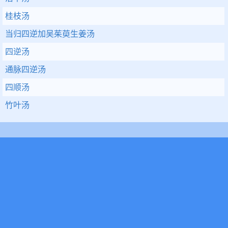
桂枝汤
当归四逆加吴茱萸生姜汤
四逆汤
通脉四逆汤
四顺汤
竹叶汤