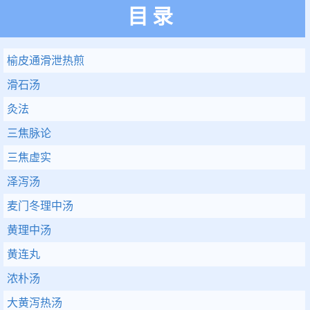
目录
榆皮通滑泄热煎
滑石汤
灸法
三焦脉论
三焦虚实
泽泻汤
麦门冬理中汤
黄理中汤
黄连丸
浓朴汤
大黄泻热汤