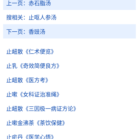
上一页：
赤石脂汤
搜相关：
止呕人参汤
下一页：
香豉汤
止衄散
《仁术便览》
止乳
《奇效简便良方》
止衄散
《医方考》
止嗽
《女科证治准绳》
止衄散
《三因极一病证方论》
止嗽金沸茶
《茶饮保健》
止疟丹
《医学心悟》