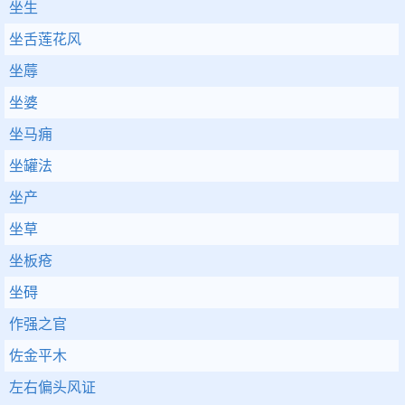
坐生
坐舌莲花风
坐蓐
坐婆
坐马痈
坐罐法
坐产
坐草
坐板疮
坐碍
作强之官
佐金平木
左右偏头风证