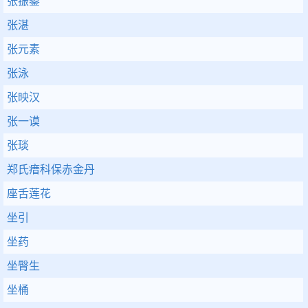
张振鋆
张湛
张元素
张泳
张映汉
张一谟
张琰
郑氏瘄科保赤金丹
座舌莲花
坐引
坐药
坐臀生
坐桶