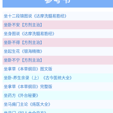
坐十二段锦图说
《达摩洗髓易筋经》
坐卧不安
【方剂主治】
坐身图说
《达摩洗髓易筋经》
坐卧不得
【方剂主治】
坐起生花
《银海精微》
坐卧不宁
【方剂主治】
坐拿草
《本草纲目》图文版
坐卧-养生余录（上）
《古今医统大全》
坐拿草
《本草纲目》完整版
坐药方
《外台秘要》
坐马痈门主论
《疡医大全》