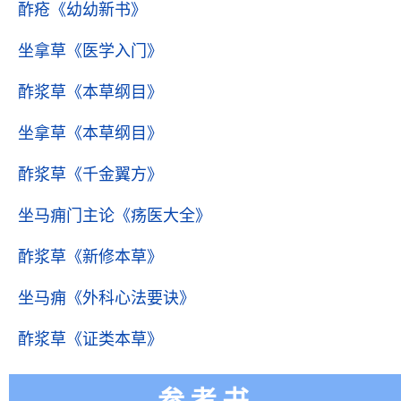
酢疮
《幼幼新书》
坐拿草
《医学入门》
酢浆草
《本草纲目》
坐拿草
《本草纲目》
酢浆草
《千金翼方》
坐马痈门主论
《疡医大全》
酢浆草
《新修本草》
坐马痈
《外科心法要诀》
酢浆草
《证类本草》
参考书