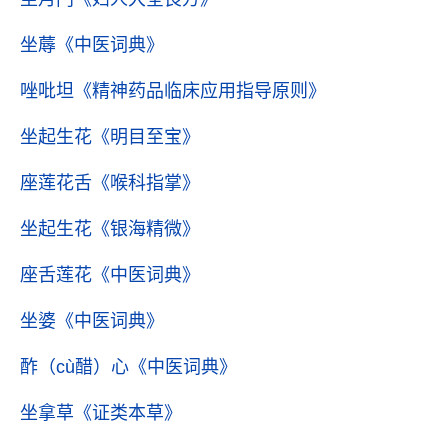
坐蓐
《中医词典》
唑吡坦
《精神药品临床应用指导原则》
坐起生花
《明目至宝》
座莲花舌
《喉科指掌》
坐起生花
《银海精微》
座舌莲花
《中医词典》
坐婆
《中医词典》
酢（cù醋）心
《中医词典》
坐拿草
《证类本草》