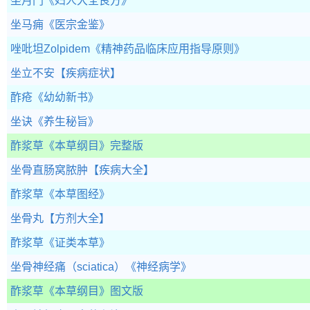
坐月门
《妇人大全良方》
坐马痈
《医宗金鉴》
唑吡坦Zolpidem
《精神药品临床应用指导原则》
坐立不安
【疾病症状】
酢疮
《幼幼新书》
坐诀
《养生秘旨》
酢浆草
《本草纲目》完整版
坐骨直肠窝脓肿
【疾病大全】
酢浆草
《本草图经》
坐骨丸
【方剂大全】
酢浆草
《证类本草》
坐骨神经痛（sciatica）
《神经病学》
酢浆草
《本草纲目》图文版