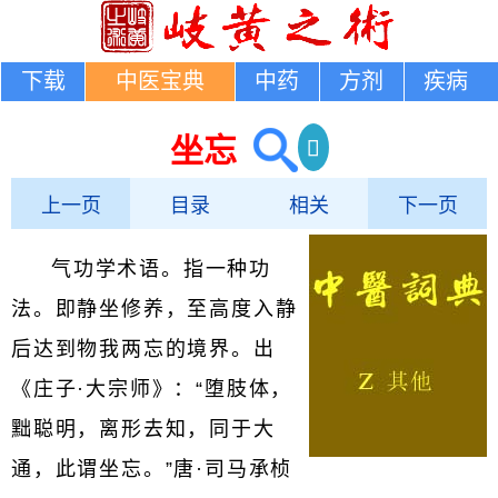
下载
中医宝典
中药
方剂
疾病
坐忘
上一页
目录
相关
下一页
气功学术语。指一种功
法。即静坐修养，至高度入静
后达到物我两忘的境界。出
《庄子·大宗师》：“堕肢体，
黜聪明，离形去知，同于大
通，此谓坐忘。”唐·司马承桢