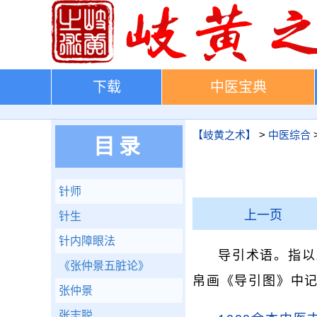
下载
中医宝典
【岐黄之术】
>
中医综合
目录
针师
上一页
针生
针内障眼法
导引术语。指以
《张仲景五脏论》
帛画《导引图》中记
张仲景
张志聪