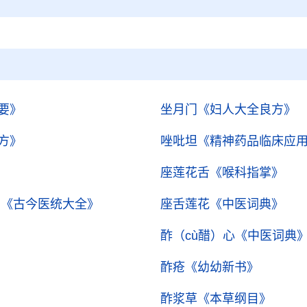
要》
坐月门
《妇人大全良方》
方》
唑吡坦
《精神药品临床应
座莲花舌
《喉科指掌》
）
《古今医统大全》
座舌莲花
《中医词典》
酢（cù醋）心
《中医词典
酢疮
《幼幼新书》
酢浆草
《本草纲目》