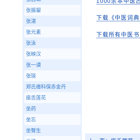
1000余本中医
张振鋆
下载《中医词典
张湛
张元素
下载所有中医书
张泳
张映汉
张一谟
张琰
郑氏瘄科保赤金丹
座舌莲花
坐药
坐忘
坐臀生