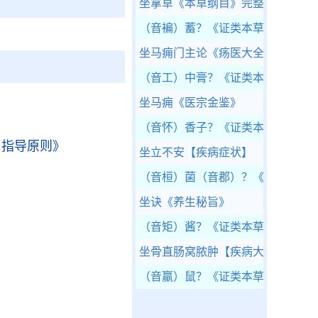
坐拿草
《本草纲目》完整版
（音褊）蓄？
《证类本草》
坐马痈门主论
《疡医大全》
（音工）中膏？
《证类本草》
坐马痈
《医宗金鉴》
（音怀）香子？
《证类本草》
用指导原则》
坐立不安
【疾病症状】
（音桓）菌（音郡）？
《证类本草
坐诀
《养生秘旨》
（音矩）酱？
《证类本草》
》
坐骨直肠窝脓肿
【疾病大全】
（音羸）鼠？
《证类本草》