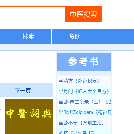
搜索
资助
参考书
坐药方
《外台秘要》
下一页
坐月门
《妇人大全良方》
坐卧-养生余录（上）
《古今医统大
土
唑吡坦Zolpidem
《精神药品临床应
坐卧不宁
【方剂主治】
酢疮
《幼幼新书》