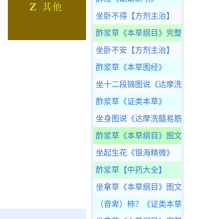
坐卧不得
【方剂主治】
酢浆草
《本草纲目》完整版
坐卧不安
【方剂主治】
酢浆草
《本草图经》
坐十二段锦图说
《达摩洗髓易筋经
酢浆草
《证类本草》
坐身图说
《达摩洗髓易筋经》
酢浆草
《本草纲目》图文版
坐起生花
《银海精微》
酢浆草
【中药大全】
坐拿草
《本草纲目》图文版
（音卑）柿？
《证类本草》