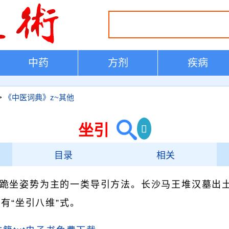
中药
方剂
疾病
>
《中医词典》z~其他
坐引
目录
相关
跪坐姿势为主的一类导引方法。长沙马王堆汉墓出
有“坐引八维”式。