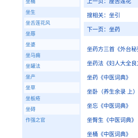
上一页：
座舌莲花
坐桶
坐生
搜相关：
坐引
坐舌莲花风
下一页：
坐药
坐蓐
坐婆
坐药方三首
《外台秘
坐马痈
坐药法
《妇人大全良
坐罐法
坐产
坐药
《中医词典》
坐草
坐卧（养生余录 上
坐板疮
坐忘
《中医词典》
坐碍
坐臀生
《中医词典》
作强之官
坐桶
《中医词典》