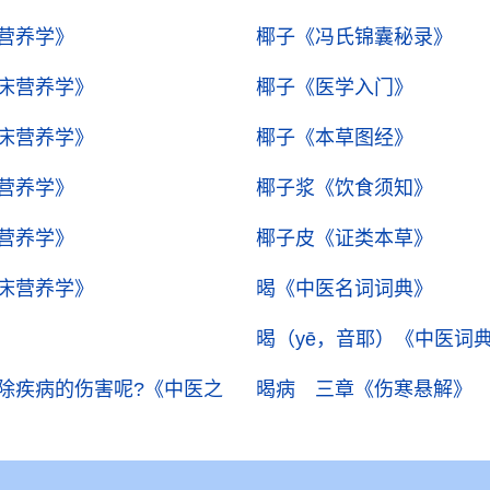
营养学》
椰子
《冯氏锦囊秘录》
床营养学》
椰子
《医学入门》
床营养学》
椰子
《本草图经》
营养学》
椰子浆
《饮食须知》
营养学》
椰子皮
《证类本草》
床营养学》
暍
《中医名词词典》
暍（yē，音耶）
《中医词
除疾病的伤害呢?
《中医之
暍病 三章
《伤寒悬解》