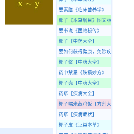
要素膳
《临床营养学》
椰子
《本草纲目》图文版
要书说
《医效秘传》
椰子
【中药大全】
要如何获得健康，免除疾病的伤害
椰子浆
【中药大全】
药中禁忌
《跌损妙方》
椰子壳
【中药大全】
药疹
【疾病大全】
椰子糯米蒸鸡饭
【方剂大全】
药疹
【疾病症状】
椰子皮
《证类本草》