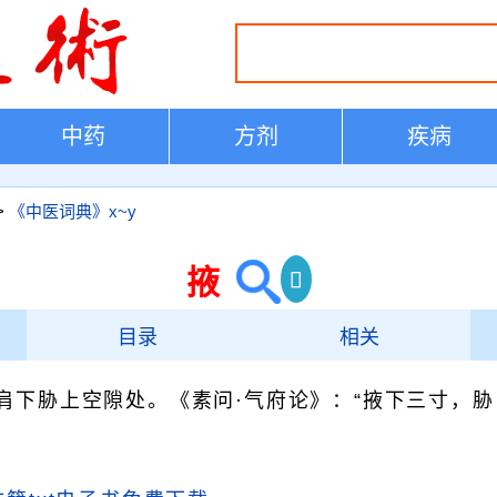
中药
方剂
疾病
>
《中医词典》x~y
掖
目录
相关
，肩下胁上空隙处。《素问·气府论》：“掖下三寸，胁