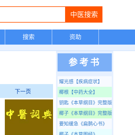
搜索
资助
参考书
耀光感
【疾病症状】
下一页
椰根
【中药大全】
钥匙
《本草纲目》完整版
椰子
《本草纲目》完整版
要知缓急
《扁鹊心书》
椰子
《本草图经》