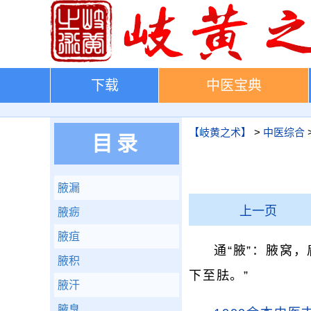
下载
中医宝典
【岐黄之术】
>
中医综合
目录
腋漏
上一页
腋疬
腋疽
通“腋”：腋窝
腋积
下至胠。”
腋汗
腋臭