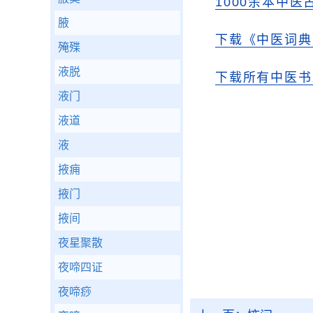
1000余本中医
腋
下载《中医词典
殗殜
液脱
下载所有中医书
液门
液道
液
掖痈
掖门
掖间
夜星聚散
夜啼四证
夜啼痧