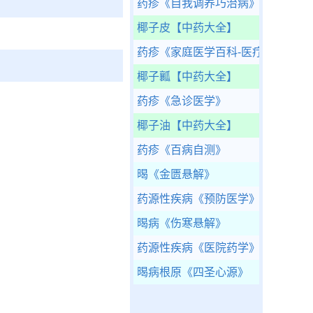
药疹
《自我调养巧治病》
椰子皮
【中药大全】
药疹
《家庭医学百科-医疗康复篇》
椰子瓤
【中药大全】
药疹
《急诊医学》
椰子油
【中药大全】
药疹
《百病自测》
暍
《金匮悬解》
药源性疾病
《预防医学》
暍病
《伤寒悬解》
药源性疾病
《医院药学》
暍病根原
《四圣心源》