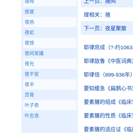
上一页：
掖间
夜啼
夜甚
搜相关：
掖
夜热
下一页：
夜星聚散
夜疟
夜惊
耶律庶成（?-约106
夜间发搐
耶律敌鲁
《中医词典
夜光
夜不安
耶律倍（899-936年
夜半
要知缓急
《扁鹊心书
页育
要素膳的组成
《临床
叶子奇
要素膳的性质
《临床
叶志诜
要素膳的适应证
《临