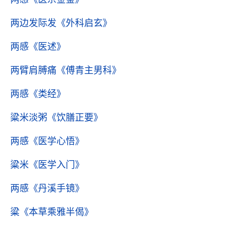
两边发际发
《外科启玄》
两感
《医述》
两臂肩膊痛
《傅青主男科》
两感
《类经》
粱米淡粥
《饮膳正要》
两感
《医学心悟》
粱米
《医学入门》
两感
《丹溪手镜》
粱
《本草乘雅半偈》