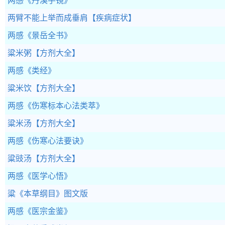
两感
《丹溪手镜》
两臂不能上举而成垂肩
【疾病症状】
两感
《景岳全书》
粱米粥
【方剂大全】
两感
《类经》
粱米饮
【方剂大全】
两感
《伤寒标本心法类萃》
粱米汤
【方剂大全】
两感
《伤寒心法要诀》
粱豉汤
【方剂大全】
两感
《医学心悟》
粱
《本草纲目》图文版
两感
《医宗金鉴》