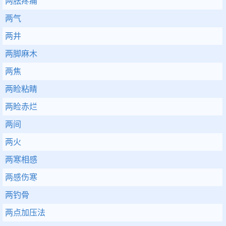
两胠疼痛
两气
两井
两脚麻木
两焦
两睑粘睛
两睑赤烂
两间
两火
两寒相感
两感伤寒
两钓骨
两点加压法