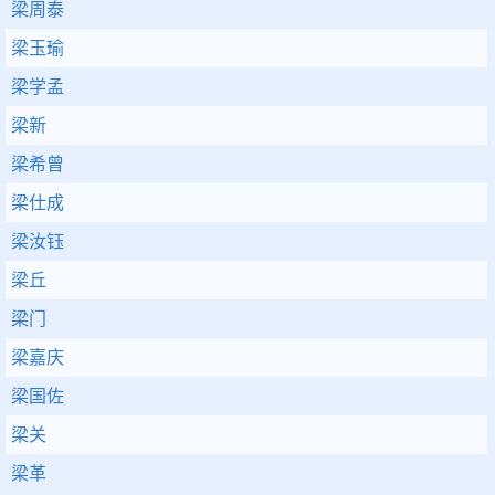
梁周泰
梁玉瑜
梁学孟
梁新
梁希曾
梁仕成
梁汝钰
梁丘
梁门
梁嘉庆
梁国佐
梁关
梁革