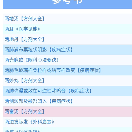
两地汤
【方剂大全】
两耳
《医学见能》
两地丹
【方剂大全】
两肺满布粟粒状阴影
【疾病症状】
两赤脉歌
《眼科心法要诀》
两肺毛玻璃样粟粒样或结节样改变
【疾病症状】
两炒丸
【方剂大全】
两肺弥漫或散在可逆性哮鸣音
【疾病症状】
两侧颊部及颞部凹入
【疾病症状】
两富汤
【方剂大全】
两边发际发
《外科启玄》