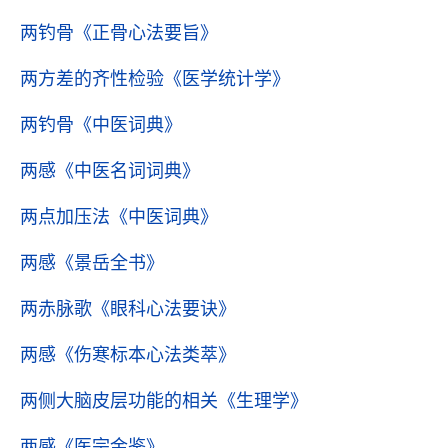
两钓骨
《正骨心法要旨》
两方差的齐性检验
《医学统计学》
两钓骨
《中医词典》
两感
《中医名词词典》
两点加压法
《中医词典》
两感
《景岳全书》
两赤脉歌
《眼科心法要诀》
两感
《伤寒标本心法类萃》
两侧大脑皮层功能的相关
《生理学》
两感
《医宗金鉴》