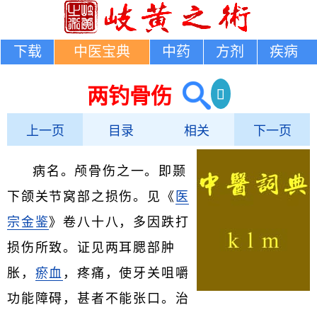
下载
中医宝典
中药
方剂
疾病
两钓骨伤
上一页
目录
相关
下一页
病名。颅骨伤之一。即颞
下颌关节窝部之损伤。见《
医
宗金鉴
》卷八十八，多因跌打
损伤所致。证见两耳腮部肿
胀，
瘀血
，疼痛，使牙关咀嚼
功能障碍，甚者不能张口。治