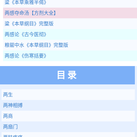
粱
《本草乘雅半偈》
两感夺命汤
【方剂大全】
粱
《本草纲目》完整版
两感论
《古今医彻》
粮罂中水
《本草纲目》完整版
两感论
《伤寒括要》
目录
两生
两神相搏
两商
两扇门