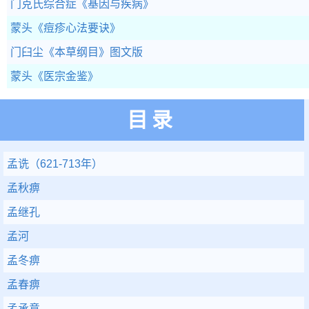
门克氏综合症
《基因与疾病》
蒙头
《痘疹心法要诀》
门臼尘
《本草纲目》图文版
蒙头
《医宗金鉴》
目录
孟诜（621-713年）
孟秋痹
孟继孔
孟河
孟冬痹
孟春痹
孟承意