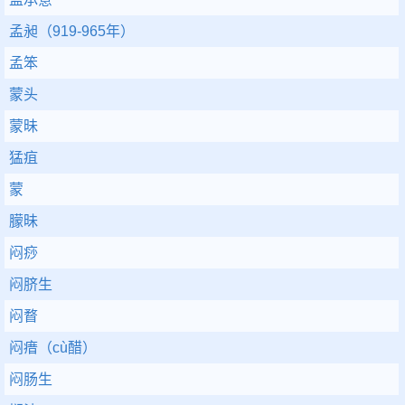
孟昶（919-965年）
孟笨
蒙头
蒙昧
猛疽
蒙
朦昧
闷痧
闷脐生
闷瞀
闷瘄（cù醋）
闷肠生