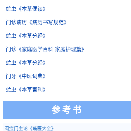
虻虫
《本草便读》
门诊病历
《病历书写规范》
虻虫
《本草分经》
门诊
《家庭医学百科-家庭护理篇》
虻虫
《本草分经》
门牙
《中医词典》
虻虫
《本草害利》
参考书
闷痘门主论
《疡医大全》