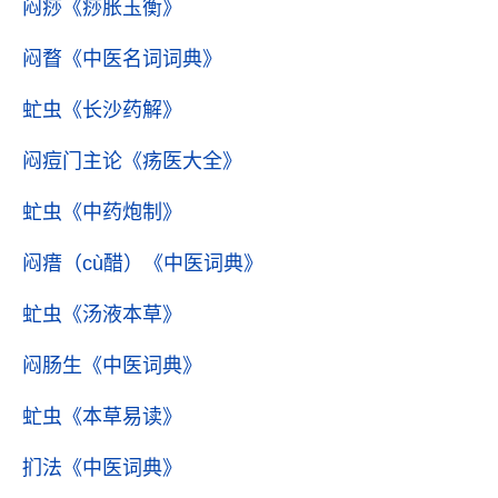
闷痧
《痧胀玉衡》
闷瞀
《中医名词词典》
虻虫
《长沙药解》
闷痘门主论
《疡医大全》
虻虫
《中药炮制》
闷瘄（cù醋）
《中医词典》
虻虫
《汤液本草》
闷肠生
《中医词典》
虻虫
《本草易读》
扪法
《中医词典》