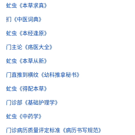
虻虫
《本草求真》
扪
《中医词典》
虻虫
《本经逢原》
门主论
《疡医大全》
虻虫
《本草从新》
门直推到横纹
《幼科推拿秘书》
虻虫
《得配本草》
门诊部
《基础护理学》
虻虫
《中药学》
门诊病历质量评定标准
《病历书写规范》