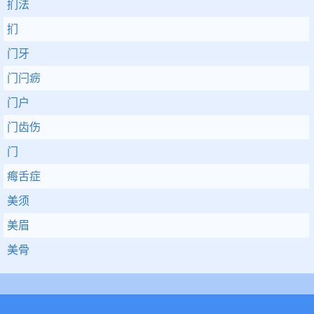
扪法
扪
门牙
门闩疬
门户
门齿伤
门
痗舌症
美须
美眉
美骨