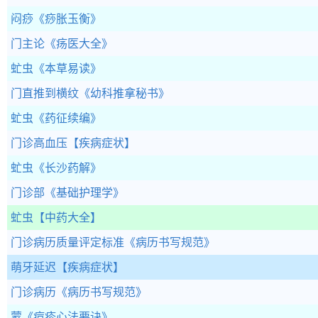
闷痧
《痧胀玉衡》
门主论
《疡医大全》
虻虫
《本草易读》
门直推到横纹
《幼科推拿秘书》
虻虫
《药征续编》
门诊高血压
【疾病症状】
虻虫
《长沙药解》
门诊部
《基础护理学》
虻虫
【中药大全】
门诊病历质量评定标准
《病历书写规范》
萌牙延迟
【疾病症状】
门诊病历
《病历书写规范》
蒙
《痘疹心法要诀》