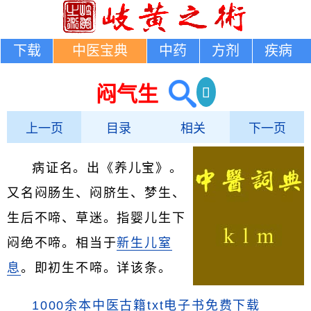
下载
中医宝典
中药
方剂
疾病
闷气生
上一页
目录
相关
下一页
病证名。出《养儿宝》。
又名闷肠生、闷脐生、梦生、
生后不啼、草迷。指婴儿生下
闷绝不啼。相当于
新生儿窒
息
。即初生不啼。详该条。
1000余本中医古籍txt电子书免费下载